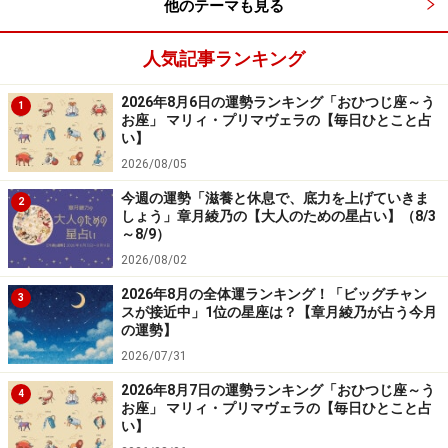
他のテーマも見る
いくものです。暑くなってきたら、「気が向いたら行
く」「行けたら行くね」「現地で会えたら会おう」的に
人気記事ランキング
ゆるい約束に切り替えましょう。
2026年8月6日の運勢ランキング「おひつじ座～う
1
お座」 マリィ・プリマヴェラの【毎日ひとこと占
行っても行かなくてもいい、自由度が高い予定ならば、
い】
気分が軽くなって、気まぐれに動けるでしょう。また、
2026/08/05
気の合う人と一緒に出掛けて、別行動をするのも、夏を
今週の運勢「滋養と休息で、底力を上げていきま
2
しょう」章月綾乃の【大人のための星占い】（8/3
乗り切る秘策に。
～8/9）
2026/08/02
・
夏本番は、巣作りタイム
2026年8月の全体運ランキング！「ビッグチャン
3
真夏日が続くようになったら、外出は控えてインドアラ
スが接近中」1位の星座は？【章月綾乃が占う今月
の運勢】
イフを満喫しましょう。
2026/07/31
まず一番にやるべきことは、家の片付けです。クリーニ
2026年8月7日の運勢ランキング「おひつじ座～う
4
お座」 マリィ・プリマヴェラの【毎日ひとこと占
ングに出そうと思って放置したままの服を洗いに出した
い】
り、お気に入りのコーナー作りをしたりするうちに、不