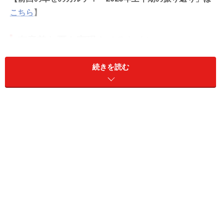
こちら
】
有意義な夏を実現させるために
今年は、どこまで暑くなるのでしょうか。
続きを読む
夏本番を前に、すでにうんざりしている気分の人も多い
のでは？ でも、ただ、「暑い」「だるい」とダラダラ過
ごしていたら、貴重な時間が消えてしまいます。