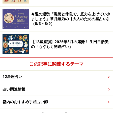
2：集合
3：創作
今週の運勢「滋養と休息で、底力を上げていき
ましょう」章月綾乃の【大人のための星占い】
（8/3～8/9）
前倒しで、夏を楽しみましょう。
早めに真夏コーディネートに切り替える、海開きが早い
【12星座別】2026年8月の運勢！ 生田目浩美.
の「もぐもぐ開運占い」
エリアに泳ぎに行くなど、「もう？」「いいなあ」を誰
よりも早く実践するのです。すると、どんどん楽しくな
り、夏バテ知らずに。
この記事に関連するテーマ
【処方箋】
12星座占い
・
「途中参加＆途中退出」アリで
占い関連情報
根がマジメなため、行くなら最初から最後までと考えや
すいあなた。
都内のおすすめ手相占い師
でも、そんなにキッチリとやらなくても、世界は回って