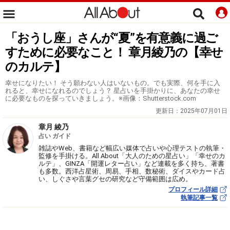
「おうし座」さんが“夏”を有意義に過ご
すために必要なこと！ 章月綾乃の【幸せ
のカルテ】
幸せになりたい！ そう願わない人はいないもの。でも実際、何を手に入
れると、幸せになれるのでしょう？ 星占いを手掛かりに、あなたの幸せ
に必要なものを探っていきましょう。※画像：Shutterstock.com
更新日：
2025年07月01日
章月 綾乃
占い ガイド
雑誌やWeb、書籍など幅広い媒体で占いや心理テストの執筆・
監修を手掛ける。All About「大人のための星占い」「幸せのカ
ルテ」、GINZA「開運レター占い」など連載を多く持ち、著書
も多数。西洋占星術、周易、手相、数秘術、ダイスやカード占
い、しぐさや言葉グセの研究など守備範囲は広め。
プロフィール詳細
執筆記事一覧