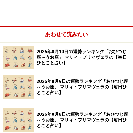
あわせて読みたい
春と秋でも、気楽に真夏日が出現する昨今の気温の高さ
2026年8月10日の運勢ランキング「おひつじ
を前提に、「夏のチャレンジ」について、考えてみまし
座～うお座」 マリィ・プリマヴェラの【毎日
ょう。12星座別に、7、8月、そして、残暑が厳しい9月
ひとこと占い】
まで、大きな流れを解説します。有意義な夏を実現させ
ましょう。
2026年8月9日の運勢ランキング「おひつじ座
～うお座」 マリィ・プリマヴェラの【毎日ひ
とこと占い】
おうし座さん（4月20日～5月20日生まれ）
の幸せのカルテ
2026年8月8日の運勢ランキング「おひつじ座
あなたにとって夏は、「自分の場所を作る」時間です。
～うお座」 マリィ・プリマヴェラの【毎日ひ
とこと占い】
どちらかといえば、夏はニガテ。