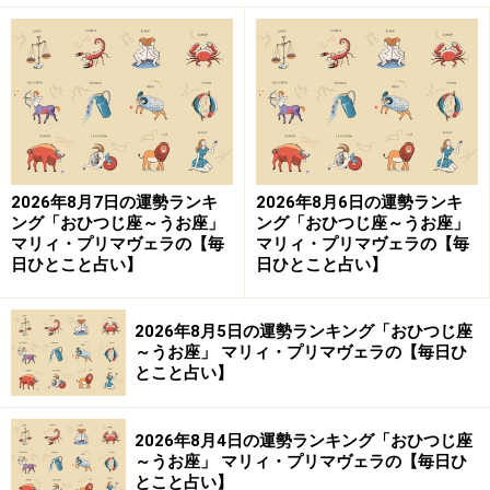
とにかく、暑くて外に出る気になれない、海水浴やフェ
スなど陽キャ向けのイベントが多くて気後れする、花火
は見てもいいけれど、人混みは絶対に嫌と心が内向きに
なりやすいのです。
2026年8月7日の運勢ランキ
2026年8月6日の運勢ランキ
【よくある症状】
ング「おひつじ座～うお座」
ング「おひつじ座～うお座」
エアコンの効いた部屋で引きこもりたいのですが、協調
マリィ・プリマヴェラの【毎
マリィ・プリマヴェラの【毎
日ひとこと占い】
日ひとこと占い】
性があるため、人に誘われて夏イベントに参加すること
に。
2026年8月5日の運勢ランキング「おひつじ座
～うお座」 マリィ・プリマヴェラの【毎日ひ
行くまで気は重かったけれど、行ったら意外に楽しめそ
とこと占い】
う。でも、自発的には「別にいいかな？」です。
2026年8月4日の運勢ランキング「おひつじ座
【おうし座さんの夏のチャレンジ】
～うお座」 マリィ・プリマヴェラの【毎日ひ
とこと占い】
1：先手