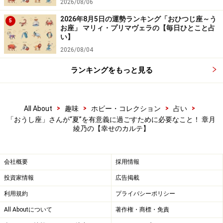
2026/08/06
思議と元気が出てくるでしょう。
2026年8月5日の運勢ランキング「おひつじ座～う
5
お座」 マリィ・プリマヴェラの【毎日ひとこと占
い】
家にいる時間が楽しい、どこにも行きたくないと思える
2026/08/04
快適な居場所を目指して。部屋が整うと、「勉強しよう
かな？」とか「自炊を頑張る」など次が見えてきます。
ランキングをもっと見る
＞【幸せのカルテ】他の星座が気になる人はこちら
>
>
>
>
All About
趣味
ホビー・コレクション
占い
※記事内容は執筆時点のものです。最新の内容をご確認くださ
「おうし座」さんが“夏”を有意義に過ごすために必要なこと！ 章月
い。
綾乃の【幸せのカルテ】
【編集部おすすめの購入サイト】
会社概要
採用情報
投資家情報
広告掲載
Amazonで占い関連の商品をチェック！
利用規約
プライバシーポリシー
All Aboutについて
著作権・商標・免責
楽天市場で占い関連の商品をチェック！