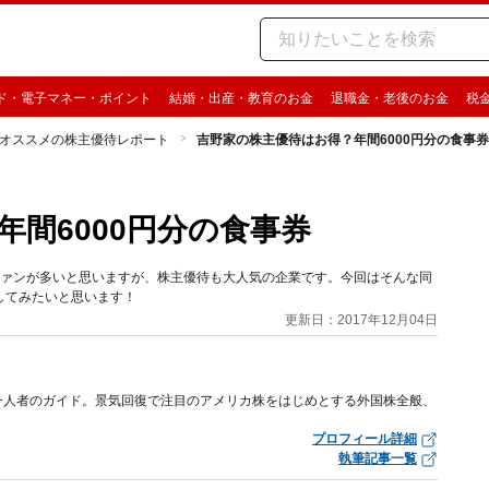
ド・電子マネー・ポイント
結婚・出産・教育のお金
退職金・老後のお金
税
オススメの株主優待レポート
吉野家の株主優待はお得？年間6000円分の食事券
間6000円分の食事券
ファンが多いと思いますが、株主優待も大人気の企業です。今回はそんな同
してみたいと思います！
更新日：2017年12月04日
一人者のガイド。景気回復で注目のアメリカ株をはじめとする外国株全般、
プロフィール詳細
執筆記事一覧