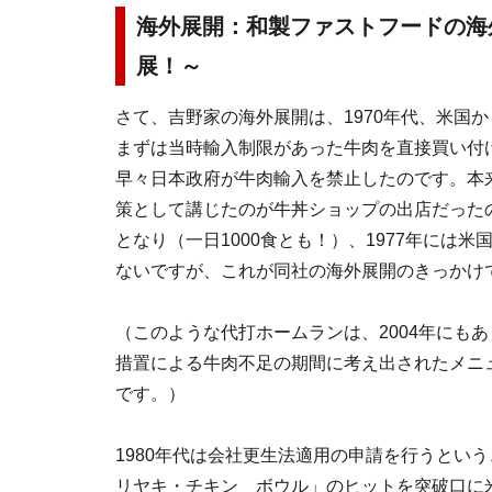
海外展開：和製ファストフードの海
展！～
さて、吉野家の海外展開は、1970年代、米国
まずは当時輸入制限があった牛肉を直接買い付
早々日本政府が牛肉輸入を禁止したのです。本
策として講じたのが牛丼ショップの出店だった
となり（一日1000食とも！）、1977年には
ないですが、これが同社の海外展開のきっかけ
（このような代打ホームランは、2004年にも
措置による牛肉不足の期間に考え出されたメニ
です。）
1980年代は会社更生法適用の申請を行うとい
リヤキ・チキン ボウル」のヒットを突破口に