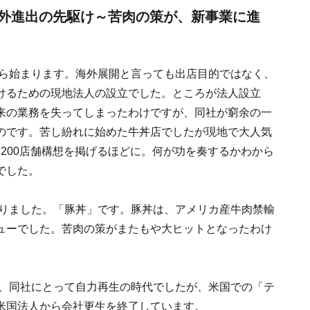
外進出の先駆け～苦肉の策が、新事業に進
から始まります。海外展開と言っても出店目的ではなく、
けるための現地法人の設立でした。ところが法人設立
来の業務を失ってしまったわけですが、同社が窮余の一
のです。苦し紛れに始めた牛丼店でしたが現地で大人気
米国200店舗構想を掲げるほどに。何が功を奏するかわから
でした。
ありました。「豚丼」です。豚丼は、アメリカ産牛肉禁輸
ューでした。苦肉の策がまたもや大ヒットとなったわけ
う、同社にとって自力再生の時代でしたが、米国での「テ
米国法人から会社更生を終了しています。