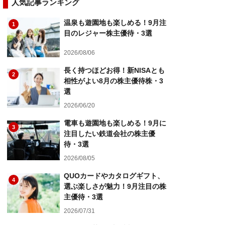
人気記事ランキング
温泉も遊園地も楽しめる！9月注
1
目のレジャー株主優待・3選
2026/08/06
長く持つほどお得！新NISAとも
2
相性がよい8月の株主優待株・3
選
2026/06/20
電車も遊園地も楽しめる！9月に
3
注目したい鉄道会社の株主優
待・3選
2026/08/05
QUOカードやカタログギフト、
4
選ぶ楽しさが魅力！9月注目の株
主優待・3選
2026/07/31