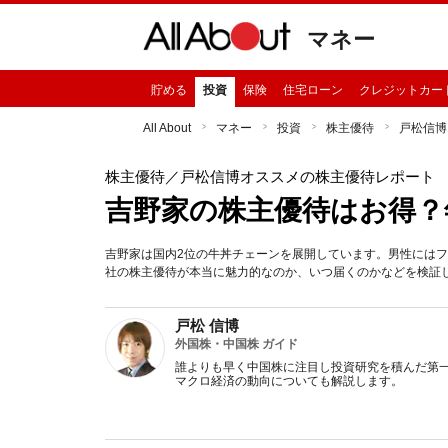
マネー
貯める
投資
保険
住宅ローン
クレジットカー
All About
マネー
投資
株主優待
戸松信博
株主優待
／戸松信博オススメの株主優待レポート
吉野家の株主優待はお得？年
吉野家は国内2位の牛丼チェーンを展開しています。男性には
社の株主優待が本当に魅力的なのか、いつ届くのかなどを検証
戸松 信博
外国株・中国株 ガイド
誰よりも早く中国株に注目し投資研究を積んだ第
マクロ経済の動向についても解説します。