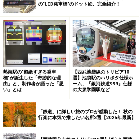
の“LED発車標”のドット絵、完全紹介！
1号車の窓を向いたペアシート
指定席は1号車だったので、通路を通って2号車から1号
車へ。手前に2区画だけボックスシートがある以外は、
熱海駅の“超絶すぎる発車
【西武池袋線のトリビア10
通路の左側が窓を向いたペアシート、右側が一人掛けの
標”が誕生した「奇跡的な理
選】池袋駅のハリポタ仕様ホ
由」と、制作者が語った「思
ーム、『銀河鉄道999』仕様
シングルシートだ。
い」とは
の大泉学園駅など
1号車のゆったりしたシングルシート
「鉄道」に詳しい旅のプロが感動した！ 秋の
行楽に本気で推したい名所3選【2025年最新】
シングルシートは、窓に向かって45度の角度で車窓を見
ることになる。窓下に設置されたテーブルは広く、一人