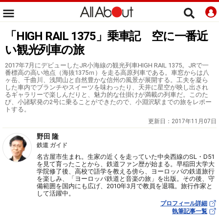
「HIGH RAIL 1375」乗車記 空に一番近
い観光列車の旅
2017年7月にデビューしたJR小海線の観光列車HIGH RAIL 1375。JRで一
番標高の高い地点（海抜1375ｍ）を走る高原列車である。車窓からは八
ヶ岳、千曲川、浅間山と自然豊かな信州の風景が展開する。工夫を凝ら
した車内でブランチやスイーツを味わったり、天井に星空が映し出され
るギャラリーで楽しんだりと、魅力的な仕掛けが満載の列車だ。このた
び、小諸駅発の2号に乗ることができたので、小淵沢駅までの旅をレポー
トする。
更新日：
2017年11月07日
野田 隆
鉄道 ガイド
名古屋市生まれ。生家の近くを走っていた中央西線のSL・D51
を見て育ったことから、鉄道ファン歴が始まる。早稲田大学大
学院修了後、高校で語学を教える傍ら、ヨーロッパの鉄道旅行
を楽しみ、「ヨーロッパ鉄道と音楽の旅」を出版。その後、守
備範囲を国内にも広げ、2010年3月で教員を退職。旅行作家と
して活躍中。
プロフィール詳細
執筆記事一覧