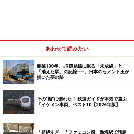
HIGH RAIL登場により新しくなった小海線各駅の駅名標
2両編成の観光列車HIGH RAIL2号が小諸駅のホームで出
迎えてくれた。乗車口は2号車のドア一か所だけ。女性
アテンダントさんが指定券をチェックしつつ車内へ案内
あわせて読みたい
してくれる。
開業100年、JR鶴見線に眠る「未成線」と
「消えた駅」の記憶――。日本のセメント王が
描いた夢の跡
その“顔”に惚れた！ 鉄道ガイドが本気で選ぶ
「イケメン車両」ベスト10【2026年版】
「超絶すぎ」「ファミコン感」熱海駅で話題