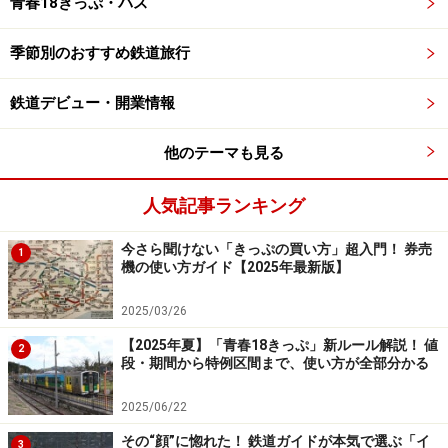
青春18きっぷ・パス
鉄道の複線電化の線路と並走する。小海線だけに2つ小
さな駅があるが、HIGH RAIL は快速列車なので通過。
季節別のおすすめ鉄道旅行
乙女という面白い名前の駅を過ぎると、ようやくしなの
鉄道と分かれて南に向かう。
鉄道デビュー・開業情報
他のテーマも見る
佐久平駅で子供たちの歓迎を受ける
人気記事ランキング
住宅が目立つ市街地を抜け、数分で佐久平駅に到着。片
今さら聞けない「きっぷの買い方」超入門！ 券売
1
機の使い方ガイド【2025年最新版】
面しかない一本のホームは子供たちであふれていた。列
車に乗りに来たのではなく、HIGH RAIL の発着を歓迎す
2025/03/26
るために集まってきたのだ。手書きで「佐久へようこ
【2025年夏】「青春18きっぷ」新ルール解説！ 値
2
そ」と書かれた大きな横断幕がほほえましい。窓向きの
段・期間から特例区間まで、使い方が全部分かる
ペアシートに座っていると目の前に子供たちが立って大
2025/06/22
勢でこちらを見つめていて何だか気恥かしかったが、す
その“顔”に惚れた！ 鉄道ガイドが本気で選ぶ「イ
ぐに発車すると、みんな手を振って見送ってくれた。
3