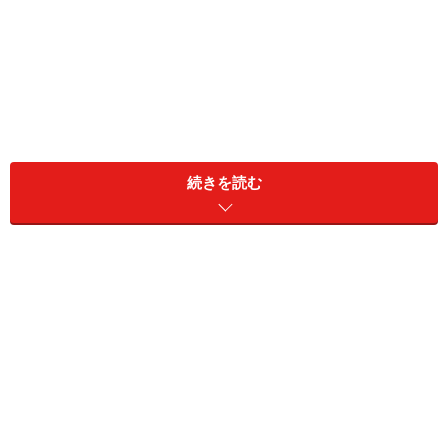
HIGH RAIL 1375を使用する列車としては、小淵沢駅（山
続きを読む
梨県）発、小諸駅（長野県）行きの「HIGH RAIL 1号」、
小諸駅発小淵沢行きの「HIGH RAIL 2号」、夜間に小淵沢
駅から小諸駅まで走る「HIGH RAIL 星空」の3本がある。
このたび、小諸駅発の2号に乗ることができたので、小
淵沢駅までの旅をレポートする。
ユニークな車内のHIGH RAIL