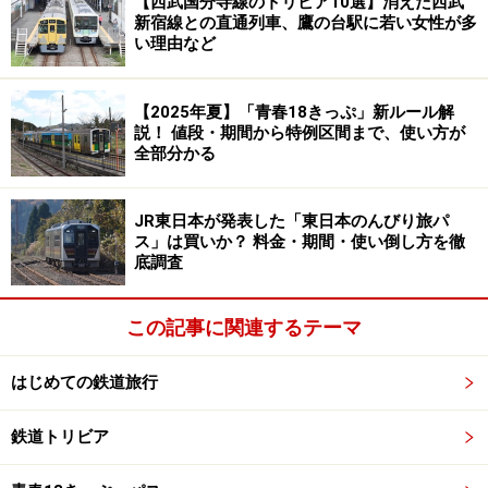
【西武国分寺線のトリビア10選】消えた西武
新宿線との直通列車、鷹の台駅に若い女性が多
旅ならおすすめの席だ。
い理由など
2号車のリクライニングシート
【2025年夏】「青春18きっぷ」新ルール解
説！ 値段・期間から特例区間まで、使い方が
全部分かる
2号車を覗いてみると、こちらは通常のリクライニング
シート。車椅子用のスペースを確保するため、一人席が
JR東日本が発表した「東日本のんびり旅パ
ス」は買いか？ 料金・期間・使い倒し方を徹
3つある。車両が1号車より小ぶりの上、ラウンジとトイ
底調査
レがあるため客室が小さくまとまっていて、落ちついた
感じがする。
この記事に関連するテーマ
はじめての鉄道旅行
小諸駅を出発、佐久平駅で思わぬ歓迎
鉄道トリビア
自分の席に戻って一息ついたところで、発車時刻とな
り、列車は静かにホームを離れた。しばらくは、しなの