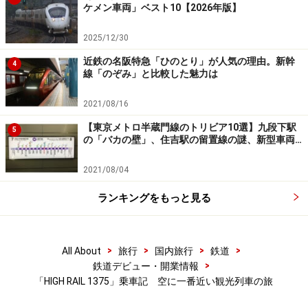
ケメン車両」ベスト10【2026年版】
2025/12/30
佐久平駅から見えた浅間山
近鉄の名阪特急「ひのとり」が人気の理由。新幹
4
線「のぞみ」と比較した魅力は
この駅は北陸新幹線との乗換駅であり、新幹線が地平、
2021/08/16
小海線が高架と、普通とは位置関係が逆になるところが
【東京メトロ半蔵門線のトリビア10選】九段下駅
5
珍しい。ホームを離れると、高架なので見晴らしがよ
の「バカの壁」、住吉駅の留置線の謎、新型車両…
く、駅舎の向こうに浅間山が見える。佐久平駅に到着す
2021/08/04
る前から家並の背後にちらちらと眺められたが、このあ
たりで見納めとなりそうだ。
ランキングをもっと見る
楽しい箱に入ったスイーツセット
>
>
>
>
All About
旅行
国内旅行
鉄道
>
鉄道デビュー・開業情報
「HIGH RAIL 1375」乗車記 空に一番近い観光列車の旅