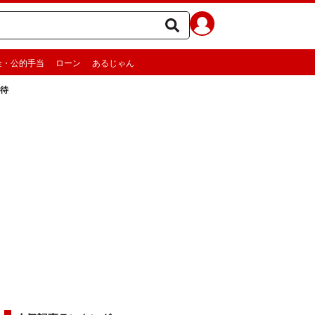
金・公的手当
ローン
あるじゃん
優待