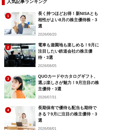
人気記事ランキング
長く持つほどお得！新NISAとも
1
相性がよい8月の株主優待株・3
選
2026/06/20
電車も遊園地も楽しめる！9月に
2
注目したい鉄道会社の株主優
待・3選
2026/08/05
QUOカードやカタログギフト、
3
選ぶ楽しさが魅力！9月注目の株
主優待・3選
2026/07/31
長期保有で優待も配当も期待で
4
きる？9月に注目の株主優待・3
選
2026/08/01