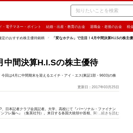
ド・電子マネー・ポイント
結婚・出産・教育のお金
退職金・老後のお金
税
確定のおすすめ株主優待銘柄
「変なホテル」で注目！4月中間決算H.I.Sの株主
中間決算H.I.Sの株主優待
回は4月に中間期末を迎えるエイチ・アイ・エス(東証1部・9603)の株
更新日：2017年03月25日
P、日本記者クラブ会員記者。大学、高校にて『パーソナル・ファイナン
インフレ脳へ』（集英社刊）。来日する各国大統領や首相、閣僚、ハリウッ
...続きを読む
超える。