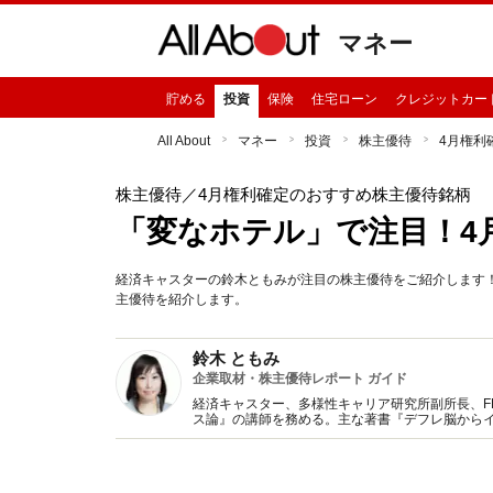
マネー
貯める
投資
保険
住宅ローン
クレジットカー
All About
マネー
投資
株主優待
4月権利
株主優待
／4月権利確定のおすすめ株主優待銘柄
「変なホテル」で注目！4月
経済キャスターの鈴木ともみが注目の株主優待をご紹介します！今
主優待を紹介します。
鈴木 ともみ
企業取材・株主優待レポート ガイド
経済キャスター、多様性キャリア研究所副所長、F
ス論』の講師を務める。主な著書『デフレ脳から
ドスター等を含む取材・インタビューは2000人を