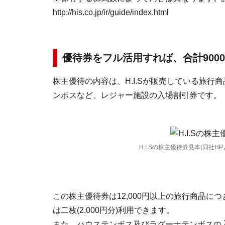
http://his.co.jp/ir/guide/index.html
優待券をフル活用すれば、合計900
株主優待の内容は、H.I.Sが販売している旅
ンボスなど、レジャー施設の入場割引券です。
H.I.Sの株主優待券見本(同社HP
この株主優待券は12,000円以上の旅行商品につき
は二枚(2,000円分)利用できます。
また、ハウステンボス及びラグーナテンボスの入