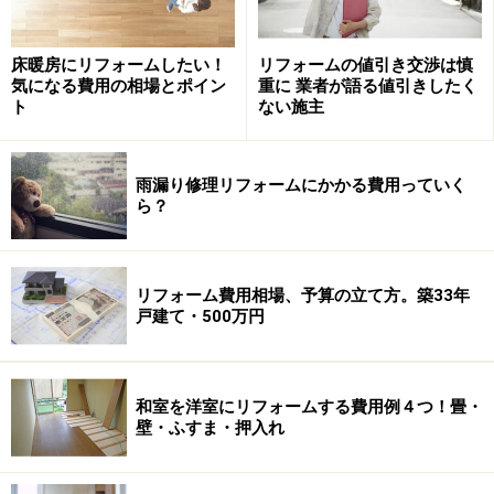
くたびれてきた畳のお部屋。思い切ってフローリング床に変
えてしまうリフォームも珍しくありません。表面的な工事だ
けでなく、下地にも気を使ってあげてください。
床暖房にリフォームしたい！
リフォームの値引き交渉は慎
気になる費用の相場とポイン
重に 業者が語る値引きしたく
畳を剥がして、フローリング材を敷くだけと思われがち
ト
ない施主
なのですが、実は床を支える下地部分に大きな違いがあ
ります。在来木造の戸建住宅の場合、根太（ねだ）と呼
雨漏り修理リフォームにかかる費用っていく
ばれる床材を支える下地構造材があり、厚みと強度があ
ら？
る程度期待できる畳の場合は、この根太がやや広め
（450～500mm程度）に配置されています。
リフォーム費用相場、予算の立て方。築33年
戸建て・500万円
この状態のまま、厚みの薄いフローリング材に取り換え
てしまうと、床がたわんでしまうため、根太を300mm程
度に狭く配置するか、構造用合板などで下地工事をして
和室を洋室にリフォームする費用例４つ！畳・
おく必要があるわけです。
壁・ふすま・押入れ
さらに、古い住宅の1階和室の場合は、床下に断熱材が