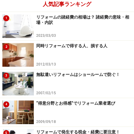
人気記事ランキング
和室を洋室にするリフォーム２．壁と天井
リフォームの諸経費の相場は？ 諸経費の意味・相
を壁紙で仕上げる（10万～20万円）
1
場・内訳
2023/03/03
壁と床の継ぎ目を違和感なく仕上げるための「幅木」は、単
同時リフォームで得する人、損する人
2
なる飾りではなく、床材の切り口を隠し、また掃除機が直接
壁にぶつかることを防ぐなどの役割があります。
2012/03/13
和室と洋室の壁で大きく異なるところは、その構造にあ
無駄遣いリフォームはショールームで防ぐ！
ります。和室では柱を露出させる「真壁（しんかべ）」
3
であるのに対し、洋室では柱を壁で見えなくする「大壁
（おおかべ）」が一般的です。そこで和室から洋室仕上
2007/02/15
げに変更する場合、壁の造作工事が必要となります。
“得意分野とお得感”でリフォーム業者選び
4
また、天井についても和室独特の仕上げになっているの
2009/09/18
で、これも壁同様に下地の造作を行い、壁紙（クロス）
リフォームで発生する税金・経費に要注意！
5