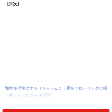
【目次】
和室を洋室にするリフォーム１．畳をフローリングに張
り替える（20万～30万円）
和室を洋室にするリフォーム２．壁と天井を壁紙で仕上
げる（10万～20万円）