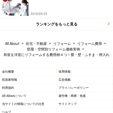
で仕上げることが一般的です。さらに、天井と壁、壁と
床の継ぎ目部分については、「幅木（はばき）」や「廻
2018/05/29
縁（まわりぶち）」と呼ばれる材料で違和感なく仕上げ
ることも必要となってきます。
ランキングをもっと見る
壁紙はデザインが豊富ですから、リフォームで作りたい
お部屋の空間イメージにふさわしい柄を選んであげまし
>
>
>
>
All About
住宅・不動産
リフォーム
リフォーム費用
>
部屋・空間別リフォーム価格実例
ょう。以上のような天井・壁の内装工事の概算費用とし
和室を洋室にリフォームする費用例４つ！畳・壁・ふすま・押入れ
て、標準的な8畳間の場合で
10万～20万円程度
（
工期は2
～4日程度
）を見込んでおけばよいでしょう。
会社概要
採用情報
投資家情報
広告掲載
利用規約
プライバシーポリシー
和室を洋室にするリフォーム３．ふすまを
All Aboutについて
著作権・商標・免責
洋室建具に変更する（8万～15万円）
当サイトの情報についての注意
サイトマップ
ヘルプ