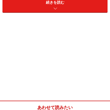
続きを読む
和室を洋室にするリフォーム３．ふすまを洋室建具に変
更する（8万～15万円）
和室を洋室にするリフォーム４．押し入れをクローゼッ
トに変更する（15万～25万円）
和室8畳間の洋室フルリフォームで費用53万～90万円
和室を洋室にするリフォーム１．畳をフロ
ーリングに張り替える（20万～30万円）
あわせて読みたい