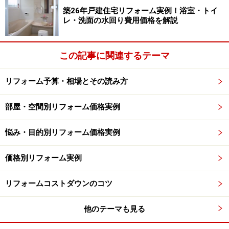
設置されていないこともあるので、下地を施工する前に
築26年戸建住宅リフォーム実例！浴室・トイ
断熱材を入れておくことも重要です。他にも隣の部屋と
レ・洗面の水回り費用価格を解説
の段差が生じないように施工するなど、洋室床への変更
は床表面のフローリング張りよりも、その下地をしっか
この記事に関連するテーマ
りと検討しておく必要があります。
リフォーム予算・相場とその読み方
8畳和室を洋室に変更する場合、フローリング材料費は5
万～15万程度（傷のつきにくさやメンテナンス性などの
部屋・空間別リフォーム価格実例
性能により上下します）ですが、断熱材や下地工事、既
悩み・目的別リフォーム価格実例
存畳の処分費などを加えると
20万～30万円程度
が概算工
事費用となります。工期は
3日から5日程度
となります
価格別リフォーム実例
が、大工さんたちに家具の移動などをさせないようにあ
らかじめ片づけておくことが、リフォーム工事の工期短
リフォームコストダウンのコツ
縮にもつながるので覚えておきましょう。
他のテーマも見る