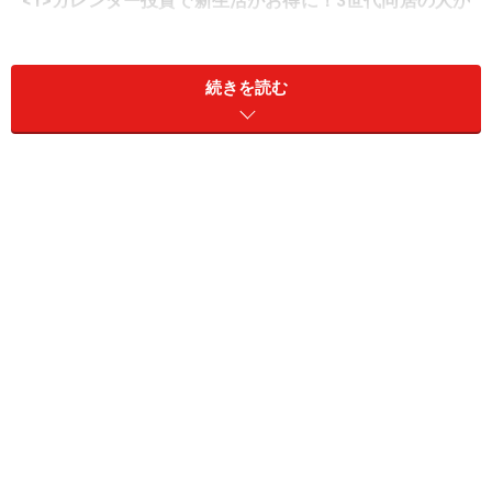
<1>カレンダー投資で新生活がお得に！3世代同居の人が
注目したい理由
<2>木村佳子流！カレンダー投資のポイント7か条
続きを読む
<3>おばあちゃん→ジュニアNISAで孫へ80万円分の銘柄
6銘柄を紹介
<4>働く子供世代→自分のNISA口座で新生活応援型のカ
レンダー投資をする6銘柄を紹介
1.カレンダー投資で新生活がお得に！3世代
同居の人が注目したい理由
春は異動、転居が多いシーズンですね。知り合いのシン
グルマザー看護師さん(30歳代)は便利だけど何かとコス
トがかかる都会生活を今春で卒業。子供の学校の切りの
いいところで親元に帰る決断をして引っ越しました。こ
れから、ふるさとで老親・子・孫の三世代同居暮らしを