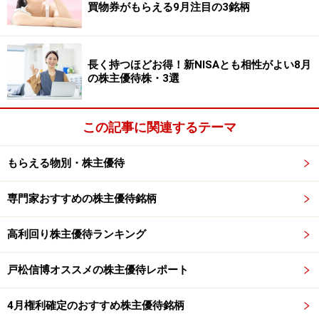
買物券がもらえる9月注目の3銘柄
不慮の事故を防ぐ効果が期待できますね。
このように一人一人が、これまでの暮らしかたから、家
長く持つほどお得！新NISAとも相性がよい8月
族問題を解決するためのより良い生活を求めて動き出す
の株主優待株・3選
のが卒業や新年度の区切りが重なる春といえるでしょ
う。
この記事に関連するテーマ
ちなみに政府もこうした動きを支援すべく、2016年１月
もらえる物別・株主優待
20日に成立した平成27年度補正予算で「三世代同居を推
進するための良質な木造住宅の整備促進事業」に１６１
専門家おすすめの株主優待銘柄
億円を割り当て。具体的には、キッチン、浴室、トイレ
または玄関のうち、いずれか２つ以上を住宅内に複数箇
高利回り株主優待ランキング
所設置する場合の割り増し工事費を補助します。有効に
活用したいですね。
戸松信博オススメの株主優待レポート
4月権利確定のおすすめ株主優待銘柄
さて、今回は「家族で始める新生活応援」型カレンダー