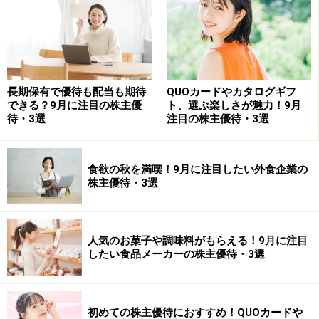
ですね。老親も孫と接して認知症などの防止効果が期待
でき、逆に老親サポートという点では孫の助けがあり、
いざというときも心強いものです。三世代で会話をすれ
ば、互いに知らないことを話し知識の幅も広がります。
長期保有で優待も配当も期待
QUOカードやカタログギフ
できる？9月に注目の株主優
ト、選ぶ楽しさが魅力！9月
働く子供が家に食費などを入れれば、世帯キャッシュフ
待・3選
注目の株主優待・3選
ローが潤沢になり、それぞれ貯蓄も増やすことができま
す。
食欲の秋を満喫！9月に注目したい外食企業の
株主優待・3選
団塊のひげ世代に属す男性(65歳、既婚、子どもなし)は
一人暮らしの高齢の母親(80歳代後半)を引き取ることを
視野に自宅マンション周辺で物件を探索中です。
人気のお菓子や調味料がもらえる！9月に注目
したい食品メーカーの株主優待・3選
少子高齢化が急ピッチで進行していく今の日本では、親
の高齢化に伴って生活サポートのニーズが高まっていま
す。息子、娘が親の暮らしを見守れば孤独死や火災等の
初めての株主優待におすすめ！QUOカードや