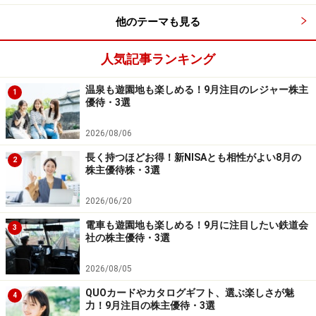
投資の提案です。
他のテーマも見る
カレンダー投資法(c)とは私が「初心者でも忙しい人でも
人気記事ランキング
株で失敗しない投資法」として編み出したもので、毎月
のように配当・優待をもらいながら保有株式の利益確定
温泉も遊園地も楽しめる！9月注目のレジャー株主
1
優待・3選
機会を狙います。
2026/08/06
そもそもは「どうして個人投資家は株の利益確定で失敗
長く持つほどお得！新NISAとも相性がよい8月の
2
するのか=売り場で売れないのか」を研究するうち、「売
株主優待株・3選
り場を迷わない投資法」として配当、優待先取りで買値
2026/06/20
で売ってもトータルでは得している投資が一番、効果的
電車も遊園地も楽しめる！9月に注目したい鉄道会
だと気が付いたところから、下げ止まった銘柄で配当・
3
社の株主優待・3選
優待をもらいながら値上がりを待つのに最適なやり方と
してカレンダー投資のノウハウを確立。以降、そのノウ
2026/08/05
ハウを提唱しているものです。
QUOカードやカタログギフト、選ぶ楽しさが魅
4
力！9月注目の株主優待・3選