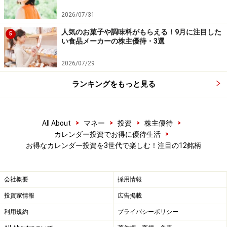
2026/07/31
2.木村佳子流！カレンダー投資のポイント7
人気のお菓子や調味料がもらえる！9月に注目した
か条
5
い食品メーカーの株主優待・3選
カレンダー投資の決めごとはシンプルな7か条で成り立
2026/07/29
っています。
ランキングをもっと見る
・投資銘柄は、倒産しにくい事業を営んでいる会社から
選ぶ
>
>
>
>
All About
マネー
投資
株主優待
・チャートが下げから横ばいに移行した銘柄から選ぶ
>
カレンダー投資でお得に優待生活
・配当重視。過去、一株純利益が急減していない会社を
お得なカレンダー投資を3世代で楽しむ！注目の12銘柄
選ぶ
・配当、優待の権利確定日をばらして銘柄を6銘柄持
会社概要
採用情報
つ。すると「毎月のように配当か優待のインカムが得ら
投資家情報
広告掲載
れるカレンダー投資」の基本が完成。後は株数を増やす
か、銘柄を増やすか、適宜選択。
利用規約
プライバシーポリシー
・投資金額より株価が上昇すれば売り、空白権利月に新