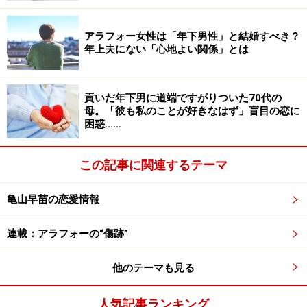
マユ：私は仕事が忙しいので、基本的に家事は母がやっ
ているんですが、家の中は片付いていないし、最近、体
アラフォー女性は「年下男性」と結婚すべき？
がきついからと料理もろくにしない。それでいて、友だ
年上夫にない「心地よい関係」とは
ちとせっせと旅行には行ってる。母もそろそろ70歳にな
りますから、好きなように暮らしてもいいとは思うけ
ど、最低限の家事はやってよねと思うところもあって。
貢いだ年下男に道端ですがりついた70代の
母。「彼も私のことが好きなはず」盲目の恋に
こっちは食費を払ってるんだから。
困惑……
――いっそ食費を払わずに、それぞれで食事をとるという
この記事に関連するテーマ
手もありますよね。
亀山早苗の恋愛情報
マユ：まあね。でも母は、一緒に夕食をとりたがるんで
すよね。ほとんど出来合いのものばかりだけど！
連載：アラフォーの“傷跡”
他のテーマも見る
――マユさんや妹さんは料理しないんですか？
人気記事ランキング