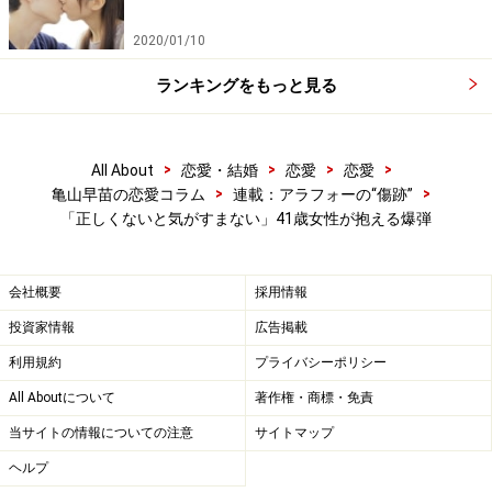
しまう
2020/01/10
ランキングをもっと見る
彼女独自の「正しさ」や「正義」の主張には、正直、窮屈さ
を感じてしまうのだが、本人は至って真剣だ。
>
>
>
>
All About
恋愛・結婚
恋愛
恋愛
――会社でもそうなんですか？
>
>
亀山早苗の恋愛コラム
連載：アラフォーの“傷跡”
「正しくないと気がすまない」41歳女性が抱える爆弾
マユ：そうですね。若い人たちって仕事がいいかげんだ
から、どうしても腹が立ってしまって。コピーの取り方
会社概要
採用情報
ひとつとっても、頼んだほうの意図をきちんとくみ取ら
投資家情報
広告掲載
ない。すべてそうですよね。仕事を頼まれて意図がわか
利用規約
プライバシーポリシー
らなかったら、「なんのためにこれをするんですか」と
All Aboutについて
著作権・商標・免責
ひと言聞いてくれればいいのに、それをしないから、言
当サイトの情報についての注意
サイトマップ
われたことしかできない。そんなことだから、重要な仕
ヘルプ
事だと説明してもリアクションが薄い。なにより、仕事