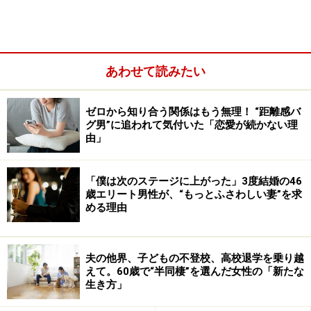
らい。どうしたって生きづらい世の中なら、あまり肩に
力を入れすぎなくてもいいのでは、と思ってしまうのだ
が……。
あわせて読みたい
母と妹は、「身勝手で、家事もできないい
ゼロから知り合う関係はもう無理！ “距離感バ
グ男”に追われて気付いた「恋愛が続かない理
いかげんな人間」
由」
――マユさんは、実家にお住まいなんですよね。
「僕は次のステージに上がった」3度結婚の46
歳エリート男性が、“もっとふさわしい妻”を求
める理由
夫の他界、子どもの不登校、高校退学を乗り越
えて。60歳で“半同棲”を選んだ女性の「新たな
生き方」