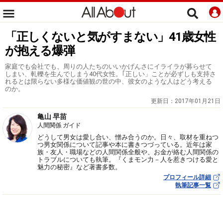
「正しくないと気がすまない」41歳女性
が抱える爆弾
家庭でも会社でも、周りの人たちのいいかげんさにイライラが募らせて
しまい、軋轢を生んでしまう40代女性。｢正しい」ことが必ずしも支持さ
れるとは限らない多様な価値観の世の中、彼女のような人はどう考える
のか。
更新日：
2017年01月21日
亀山 早苗
人間関係 ガイド
どうして男女は愛し合い、憎み合うのか。日々、取材を重ねつ
つ男女関係について記事や本に書きつづっている。近年は家
族・友人・職場などの人間関係全般や、お金が絡む人間関係の
トラブルについても執筆。『くまモン力－人を惹きつける愛と
魅力の秘密』など著書多数。
プロフィール詳細
執筆記事一覧