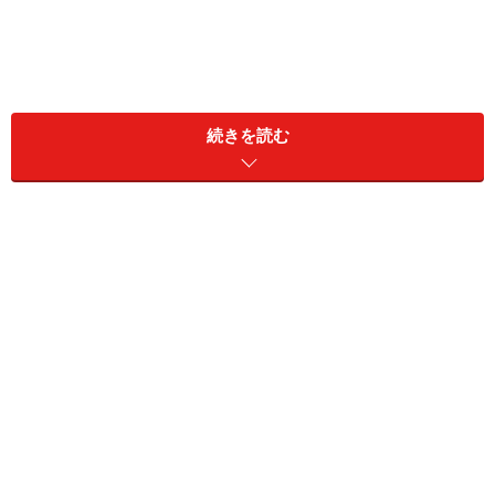
続きを読む
「きちんとしないと気がすまない」というのは立派なこ
とだが、それを人に押しつけると、とたんにうっとうし
がられる。だが、本人は、「よかれと思って言っている
のに、どうして人に嫌われなければならないのか」とイ
ライラを募らせていく。
いいかげんでも生きづらい、きちんとしていても生きづ