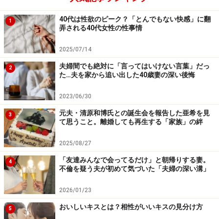
マユ：私は週末はやりますよ。妹は無理。母と同じで、
冷凍か出来合いのおそうざいかという人だから。私が作
40代は性欲のピーク？「とんでもない快感」に翻
1
弄される40代女性の性事情
るとふたりとも喜んでくれるんですが、ときどき、「ど
うして私にばかりやらせるのよ」と思いますね。
2025/07/14
夫婦間でも絶対に「言ってはいけない言葉」だっ
2
――ふたりとも、マユさんが頼りなのかしら。
た…夫を家から追い出した40歳妻の深い後悔
マユ：そう言いますけど、一方で、本当にふたりとも身
2023/06/30
勝手。妹はいい年して、適当なアルバイトしかしない
元夫・清原和博氏との誕生会を報告した亜希を見
3
て思うこと。離婚しても再生する「家族」の絆
し、男と外泊しては帰ってこないし、母はそんな妹に意
見するわけでもないし……。
どうしてあなたたちは、ちゃ
2025/08/27
んと生きようとしないのって、私はいつも説教ばかりし
「友達みんなで会ってるだけ」と朝帰りする妻。
4
ています
。
不倫を疑う夫が初めて気づいた「夫婦の深い溝」
2026/01/23
会社の若い社員にも腹を立て、叱りつけて
おいしいキスとは？相性がいいキスの見分け方
5