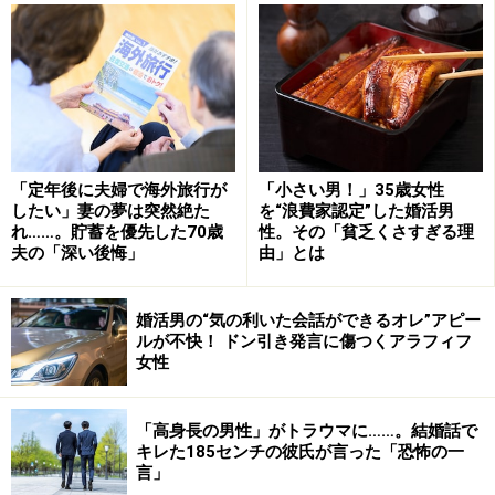
マユ：ええ。5年前に父が亡くなって、今は母と妹と3人
で住んでいます。妹は1回結婚したんだけど、3年足らず
で戻ってきまして。
片づけひとつできないから、離婚さ
「定年後に夫婦で海外旅行が
「小さい男！」35歳女性
したい」妻の夢は突然絶た
を“浪費家認定”した婚活男
れて当然なんですけどね。
れ……。貯蓄を優先した70歳
性。その「貧乏くさすぎる理
夫の「深い後悔」
由」とは
――辛辣ですね。
婚活男の“気の利いた会話ができるオレ”アピー
ルが不快！ ドン引き発言に傷つくアラフィフ
マユ：母も妹もいいかげんなんですよ。家ではいつも私
女性
が怒っている状態。
「高身長の男性」がトラウマに……。結婚話で
――いいかげんって、どういうふうに……？
キレた185センチの彼氏が言った「恐怖の一
言」