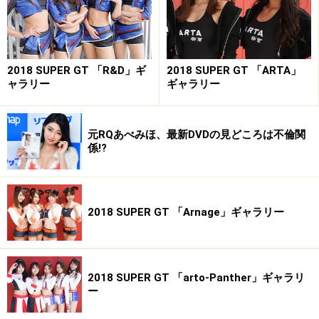
■リアルタイム情報は「レースクイーン navi」で配信
中！
----------------------------------------------------------
2018 SUPER GT 「R&D」ギ
2018 SUPER GT 「ARTA」
※著作権は撮影者・矢沢隆則及びオールアバウトに帰属
ャラリー
ギャラリー
します。
※画像の肖像権は各モデルさん及び、所属事務所に帰属
元RQあべみほ、最新DVDの見どころは不倫関
します。
係!?
※画像の無断使用及び直リンクは営利・非営利を問わず
禁止します。
All About 著作権/商標/免責事項
2018 SUPER GT 「Arnage」ギャラリー
All About 「レースクイーン」ガイドサイト掲載画像につ
いて
※記事内容は執筆時点のものです。最新の内容をご確認くださ
2018 SUPER GT 「arto-Panther」ギャラリ
い。
ー