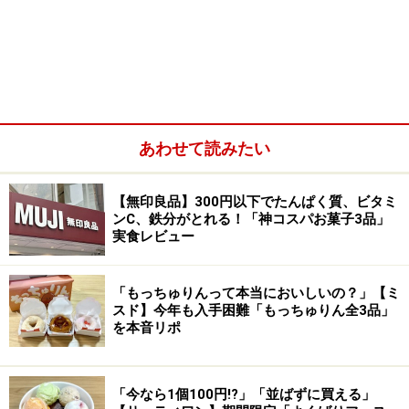
店内にも、同じ作家の方のアート作品だという、動く時
計を掲げた森の樹の精のようなモニュメントが。ベルギ
ーで集めていらしたという伝統菓子「スペキュロス」の
木型なども壁に飾られ、まるで異世界に迷い込んだよう
なワクワク感のある、ちょっと不思議な空間です。
あわせて読みたい
「ラ・パティスリー・ベルジュ」の鈴木貴信シェフ
【無印良品】300円以下でたんぱく質、ビタミ
奥行きのある店内は、ガラス越しに厨房の様子が見える
ンC、鉄分がとれる！「神コスパお菓子3品」
実食レビュー
作り。ちょうど、鈴木シェフがパウンドケーキ状の生地
にチョコレートの上掛けをしていらっしゃいました。
「もっちゅりんって本当においしいの？」【ミ
スド】今年も入手困難「もっちゅりん全3品」
1つの建物の左半分がパティスリー、右半分が宝飾品店
を本音リポ
という作りも珍しいですが、実はもともと、鈴木シェフ
のお母様が宝飾品店をなさっていて、それを改装する形
「今なら1個100円!?」「並ばずに買える」
でパティスリーをオープンされたそうです。