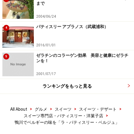
まで
箱に詰めていただき、ギフト仕様にすることも可能で
す。
2004/06/24
パティスリー アプラノス（武蔵浦和）
4
特にぜひ召し上がっていただきいのは、ハート形の赤い
ボンボンショコラ。これは、ベルギーの伝統的な焼き菓
2016/01/01
子として知られる「スペキュロス」に使うスパイスミッ
クスを加えたガナッシュ入りのもの。
ゼラチンのコラーゲン効果 美容と健康にゼラチ
5
ンを！
他にも、ライム果汁の酸味の効いた「シトロンヴェー
2001/07/17
ル」や、チョコレートと相性のよいトンカ豆のアロマを
ランキングをもっと見る
閉じ込めたガナッシュ入りの「トンカ」、青リンゴのフ
レーバーが爽やかなプラリネ入りの「ポム」、苺とラズ
ベリー果汁入りガナッシュをダイヤモンド形のショコラ
>
>
>
>
All About
グルメ
スイーツ
スイーツ・デザート
に閉じ込めた「フレーズ・フランボワーズ」、「キャラ
>
スイーツ専門店・パティスリー・洋菓子店
メル・ブール・サレ」「カフェ」「シトロン」「ペッシ
鴨川でベルギーの味を「ラ・パティスリー・ベルジュ」
ュ」「ラム」といった10種類程が揃います。