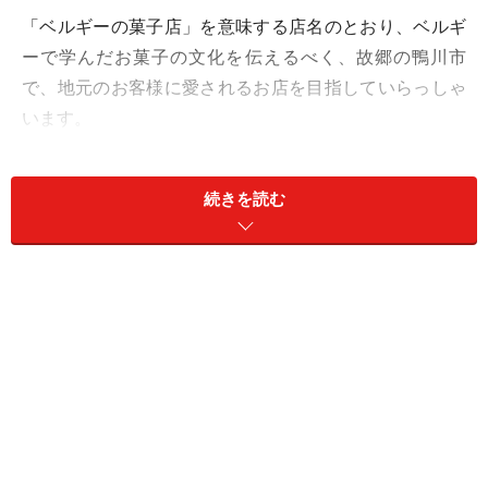
「ベルギーの菓子店」を意味する店名のとおり、ベルギ
ーで学んだお菓子の文化を伝えるべく、故郷の鴨川市
で、地元のお客様に愛されるお店を目指していらっしゃ
います。
続きを読む
「ラ・パティスリー・ベルジュ」のドアの横のモニュメント
車で訪れるお客様が多いため、店舗の前には広い駐車場
スペースも備わっています。入口のドアの隣に、まるで
おとぎの国の番人のようなモニュメントが立っているの
も印象的。
「ラ・パティスリー・ベルジュ」の店内モニュメント