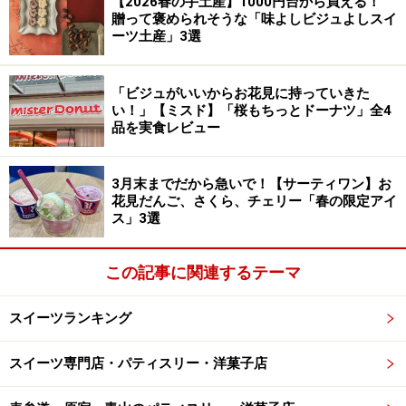
【2026春の手土産】1000円台から買える！
贈って褒められそうな「味よしビジュよしスイ
濃厚なバタークリームをサンドしています。
ーツ土産」3選
「ビジュがいいからお花見に持っていきた
い！」【ミスド】「桜もちっとドーナツ」全4
「ラ・パティスリー・ベルジュ」の「ルイーズ」（税込420
品を実食レビュー
円）、「ウルス」（税込430円）
他にも、ミルクチョコレートとスイートチョコレートの
3月末までだから急いで！【サーティワン】お
2層のなめらかなムースを重ねたドーム状の「ルイー
花見だんご、さくら、チェリー「春の限定アイ
ス」3選
ズ」や、シンプルで濃厚な焼きチョコレートケーキ「ク
ラシック・ショコラ」、可愛らしい白くま形のホワイト
この記事に関連するテーマ
チョコレートムースの中にフランボワーズやピスタチオ
ビスキュイが隠れた「ウルス」など、チョコレートを使
スイーツランキング
ったケーキはやはり種類が豊富。遠方からわざわざ訪れ
るお客様も含め、「この店のシェフはチョコレートが得
スイーツ専門店・パティスリー・洋菓子店
意らしい」という期待に応えたいというシェフの思いが
表れています。