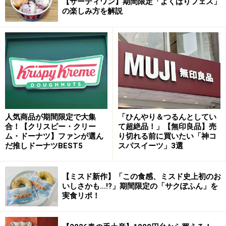
【サーティワン】期間限定「よくばりフェス」
の楽しみ方を解説
「ラ・パティスリー・ベルジュ」の「ベルジュ」（税込420
円）と「ミゼラブル」（税込380円）、「いちごのタルト」
（税込430円）
華やかな生菓子が多数並ぶショーケースの中でも、まず
選んでいただきたいのは、 “ベルギーの、ベルギー人
人気商品が期間限定で大集
「ひんやり＆つるんとしてい
の”という意味が込められた「ベルジュ」。情熱的な雰囲
合！【クリスピー・クリー
て超絶品！」【無印良品】売
ム・ドーナツ】ファンが選ん
り切れる前に買いたい「神コ
気の真っ赤なピストレがけのデコレーションも印象的で
だ推しドーナツBEST5
スパスイーツ」3選
す。スイートチョコレートのムースとバニラのクレーム
ブリュレ、チョコレートの生地を重ね、シンプルにチョ
【ミスド新作】「この食感、ミスド史上初のお
コレートを主役とした一品。
いしさかも…!?」期間限定の「サクぽふん」を
実食リポ！
もう一つはベルギーの伝統菓子「ミゼラブル」。アーモ
ンドパウダー入りのジョコンド生地2枚で、こっくりと