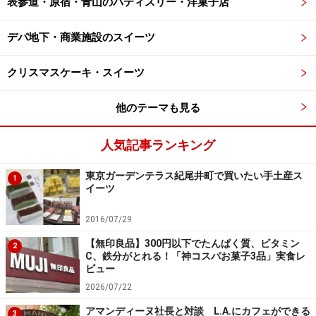
表参道・原宿・青山のパティスリー・洋菓子店
冬から春にかけての「いちごのタルト」は、千葉県産の
デパ地下・商業施設のスイーツ
旬の苺を使用。もちろん、ショートケーキ、モンブラ
クリスマスケーキ・スイーツ
ン、シュークリーム、ロールケーキやメープルシュガー
味の瓶入り「鴨川プリン」のように、日本人にとってな
他のテーマも見る
じみやすアイテムもあり、タルトシトロンやミルフィー
ユのようなフランス菓子の定番品も並んでいます。
人気記事ランキング
東京ガーデンテラス紀尾井町で買いたい手土産ス
1
イーツ
2016/07/29
「ラ・パティスリー・ベルジュ」の「ボンボンショコラ」
（8個入税込2,400円 ※2018年1月時点の価格）
【無印良品】300円以下でたんぱく質、ビタミン
2
C、鉄分がとれる！「神コスパお菓子3品」実食レ
ベルギーらしい型抜きタイプのボンボンショコラにも注
ビュー
目！艶やかでカラフル、まさに宝石のようなボンボンシ
2026/07/22
ョコラは、1粒ずつでも購入できますし、選んだものを
アマンディーヌ社長と対談 L.A.にカフェができる
3