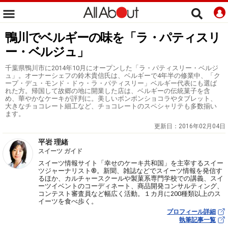
鴨川でベルギーの味を「ラ・パティスリ
ー・ベルジュ」
千葉県鴨川市に2014年10月にオープンした「ラ・パティスリー・ベルジ
ュ」。オーナーシェフの鈴木貴信氏は、ベルギーで4年半の修業中、「ク
ープ・デュ・モンド・ドゥ・ラ・パティスリー」ベルギー代表にも選ば
れた方。帰国して故郷の地に開業した店は、ベルギーの伝統菓子を含
め、華やかなケーキが評判に。美しいボンボンショコラやタブレット、
大きなチョコレート細工など、チョコレートのスペシャリテも多数揃い
ます。
更新日：
2016年02月04日
平岩 理緒
スイーツ ガイド
スイーツ情報サイト「幸せのケーキ共和国」を主宰するスイー
ツジャーナリスト®。新聞、雑誌などでスイーツ情報を発信す
るほか、カルチャースクールや製菓系専門学校での講義、スイ
ーツイベントのコーディネート、商品開発コンサルティング、
コンテスト審査員など幅広く活動。１カ月に200種類以上のス
イーツを食べ歩く。
プロフィール詳細
執筆記事一覧