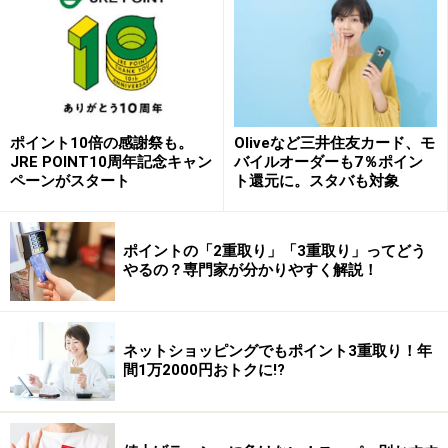
などについて当社は一切の責任を負いません。
最新の情報や詳細については、必ず各金融機関やサービス提供者
の公式情報をご確認ください。
次のページへ
1
/
2
ポイント10倍の感謝祭も。
Oliveなど三井住友カード、モ
JRE POINT10周年記念キャン
バイルオーダーも7％ポイン
ペーンがスタート
ト還元に。スタバも対象
ポイントの「2重取り」「3重取り」ってどう
やるの？専門家が分かりやすく解説！
ネットショッピングでもポイント3重取り！年
間1万2000円おトクに!?