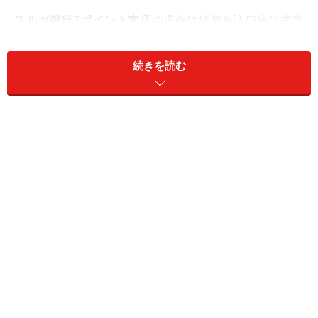
スルガ銀行Tポイント支店
の場合は給与振込口座に指定
すると、
毎月50 Tポイント獲得
できますので、1年間で
600 Tポイントの獲得です。
続きを読む
ただし、給与振込でのポイントについては注意が必要
で、「給与」として振り込まれたものでなければポイン
トを獲得できません。通常の振込では獲得できない銀行
もありますので会社に確認してください。
公共料金振替でもポイントゲット！
次に、
クレジットカードの引落し
や
公共料金の引落し
で
ポイントが貯まる口座
も魅力的です。
クレジットカードの引落し
を
セブン銀行
に指定している