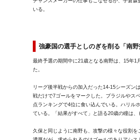
チャンスメーカーの仕事もこなせるが、手倉森
いる。
強豪国の選手としのぎを削る「南野
最終予選の期間中に21歳となる南野は、15年
た。
リーグ後半戦からの加入だった14-15シーズン
戦だけで7ゴールをマークした。ブラジルやス
点ランキングで4位に食い込んでいる。ハリル
ている。「結果がすべて」と語る20歳の瞳は、
久保と同じように南野も、攻撃の様々な役割をこ
濃厚だが、求められるのはゴールでありアシス