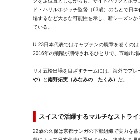
クを定位置としながらも、サイドバックとボラン
ド・ハリルホジッチ監督（63歳）のもとで日本
場するなど大きな可能性を示し、新シーズンか
ている。
U-23日本代表ではキャプテンの腕章を巻くの
2016年の飛躍が期待されるひとりで、五輪出
リオ五輪出場を目ざすチームには、海外でプレ
や）
と
南野拓実（みなみの たくみ）
だ。
スイスで活躍するマルチなストライ
22歳の久保は京都サンガの下部組織で実力を蓄
督によって日本代表に選出された。将来性を見