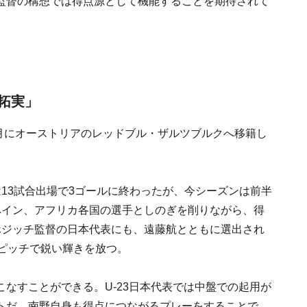
監督の構想では得点源として機能することを期待されて
拓実」
1月にオーストリアのレッドブル・ザルツブルクへ移籍し
は13試合出場で3ゴールに終わったが、今シーズンは前半
ペイン、アフリカ各国の選手としのぎを削りながら、得
ホジッチ監督の日本代表にも、遠藤航とともに選出され
ピッチで鋭い輝きを放つ。
なすことができる。U-23日本代表では中盤での起用が
トだ。南野自身も得点につながるプレーをすることで、