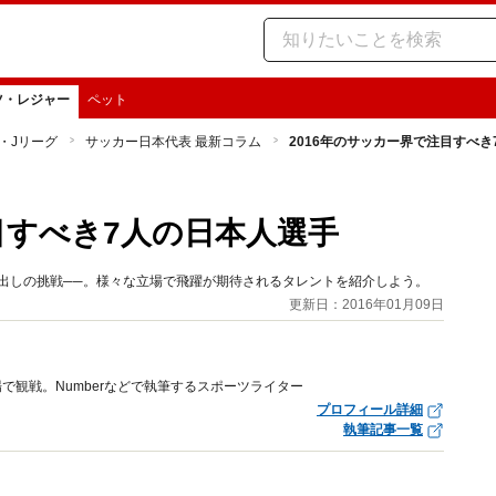
ツ・レジャー
ペット
・Jリーグ
サッカー日本代表 最新コラム
2016年のサッカー界で注目すべき
目すべき7人の日本人選手
き出しの挑戦──。様々な立場で飛躍が期待されるタレントを紹介しよう。
更新日：2016年01月09日
場で観戦。Numberなどで執筆するスポーツライター
プロフィール詳細
執筆記事一覧