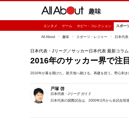
趣味
エンタメ
ゲーム
ホビー・コレクション
スポー
All About
趣味
スポーツ・レジャー
日本代表
日本代表・Jリーグ
／サッカー日本代表 最新コラム
2016年のサッカー界で注
2016年が幕を開けた。新天地へ賭ける。再建を担う。野心剥
戸塚 啓
日本代表・Jリーグ ガイド
日本代表の国際試合は、2000年3月から全試合現