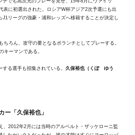
チでも高次元のプレーを見せ、15年8月にヴァイッ
代表に初選出された。ロシアW杯アジア2次予選にも出
らJ1リーグの強豪・浦和レッズへ移籍することが決定し
はもちろん、攻守の要となるボランチとしてプレーする。
場のキーマンである。
ーする選手も招集されている。
久保裕也（くぼ ゆう
カー「久保裕也」
え、2012年2月には当時のアルベルト・ザッケローニ監
越したセレクトだったが、彼の才能はすぐにヨーロッパ