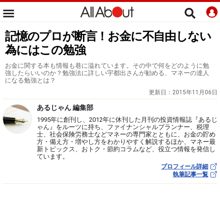
記憶のプロが断言！お金に不自由しない
為にはこの勉強
お金に関する本も情報も巷に溢れています。その中で何をどのように勉
強したらいいのか？勉強法に詳しい宇都出さんが勧める、マネーの達人
になる勉強とは？
更新日：
2015年11月06日
あるじゃん 編集部
1995年に創刊し、2012年に休刊した月刊の投資情報誌『あるじ
ゃん』をルーツに持ち、ファイナンシャルプランナー、税理
士、社会保険労務士などマネーの専門家とともに、お金の貯め
方・備え方・増やし方をわかりやすく解説するほか、マネー最
新トピックス、おトク・節約コラムなど、役立つ情報を発信し
ています。
プロフィール詳細
執筆記事一覧