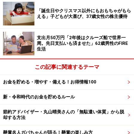
このような知識を一つでも増やしておくことで、より適
切な判断や選択が可能になります契約書やパンフレット
「誕生日やクリスマス以外にもおもちゃがもら
える」子どもが大喜び、37歳女性の株主優待
を見て用語で少しでもわからないことがあれば調べるこ
と。その点いまはすぐにネットで調べることができま
す。
支出月50万円「2年後はクルーズ船で世界一
周。先日支払いも済ませた」62歳男性のFIRE
生活
心理学や行動科学の本を読んで自分自身を
この記事に関連するテーマ
知ること
もう一つは“自分自身を知ること”です。自分の性格や気
お金を貯める・増やす・備える！お得情報100
質、長所や短所、強みや弱みを客観的に把握すること。
新・令和時代のお金を貯めるルール
そこから自分に合ったライフスタイルやライフプランを
作ることができます。また自分の消費性向や嗜好、どん
節約アドバイザー・丸山晴美さんの「無駄遣い体質」から脱
なものに誘惑されやすいかが分かります。
却する方法
そのためにお勧めなのが心理学系の本や行動科学系の本
懸賞名人ガバちゃんが語る！懸賞の楽しみ方