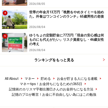
2026/08/05
★宇都出 雅巳さんの記憶術の記事をもっと読みたい方
世帯の年金月13万円「晩酌をやめタイミーを始め
4
た。外食はワンコインのランチ」65歳男性の老後
はコチラへ！
2026/08/04
教えてくれたのは
ゆうちょの定額貯金に77万円「現金の安心感は何
5
宇都出 雅巳さん
ものにも代えがたい」リスク資産なし・46歳女性
の考え
2026/08/04
ランキングをもっと見る
1967年、京都府生まれ。東京大学経済学部卒業。経済出
>
>
>
>
All About
マネー
貯める
お金が貯まる人になる連載
版社、コンサルティング会社勤務後、ニューヨーク大学
>
マネーtips！お金持ちになるための365日
スターンスクール留学。2000年 MBA取得（マーケティ
>
記憶術のカリスマ宇都出雅巳さんのお金持ちになる方法
ング専攻)。 帰国後、外資系銀行を経て、2002年に独
記憶のプロが断言！お金に不自由しない為にはこの勉強
立。コーチ養成機関ＣＴＩジャパンリーダー(2004～
2009年)、オールアバウト「コーチング・マネジメン