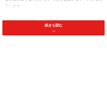
ています。
たんにお金の知識、お金を増やす知識を学ぶだけでな
続きを読む
く、自分のライフプラン、ライフイベントと合わせて、
将来何のためにどれくらいお金必要になるかを知る。そ
の意味でもファイナンシャル・プランナーの勉強は有効
です。
結婚してマイホームを買うのか、あるいは賃貸で通すの
かという選択や、子どもの教育、老後の生活など、家族
や夫婦などのライフプランに合わせて将来必要になるお
金を見積もることが大事です。
まず現在と未来の“現実”と向き合うことなのです。現実
と向き合って必要になるお金を数字に落とすことが大
事。そのための勉強が必要なのですが、
ファイナンシャ