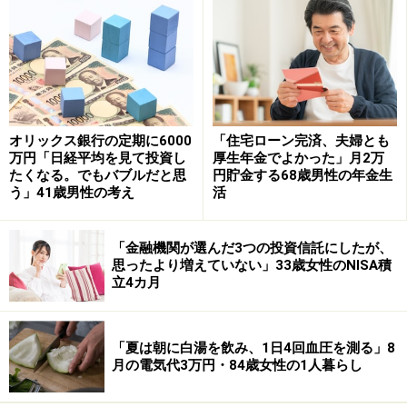
が多く、ついつい契約してしまいがちです。どんなに借
入額が大きくなっても毎月の返済額が増えないのがリボ
払いの特徴です。しかしその分返済期間が長期に及んで
しまいます。
リボ払いの中でも定額方式や定率方式、残高スライド方
オリックス銀行の定期に6000
「住宅ローン完済、夫婦とも
万円「日経平均を見て投資し
厚生年金でよかった」月2万
式など、細かく方式が分かれています。たとえば定率方
たくなる。でもバブルだと思
円貯金する68歳男性の年金生
式は残高の何％を返済するかが決まっているため、残高
う」41歳男性の考え
活
が少なくなれば毎月の返済額が少なくなります。ただし
残高の何％なので理論上はいつまでたっても返済が終わ
「金融機関が選んだ3つの投資信託にしたが、
らないということになります。
思ったより増えていない」33歳女性のNISA積
立4カ月
それぞれの特徴を解説するのはここでは難しいのです
が、いずれにしても借入額が多くなると何年たっても元
「夏は朝に白湯を飲み、1日4回血圧を測る」8
金がほとんど減らないという恐ろしい事態になります。
月の電気代3万円・84歳女性の1人暮らし