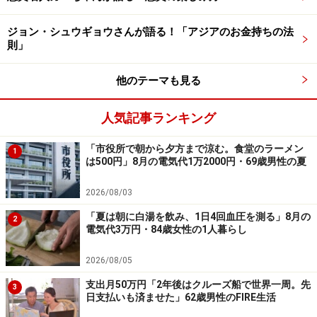
を読むことです。それによって人間の心理や行動を知る
ジョン・シュウギョウさんが語る！「アジアのお金持ちの法
ことができます。自分自身の性格や気質、思考の癖を客
則」
観的に把握することができるのです。
他のテーマも見る
すると現在の自分の性格や癖が、過去の出来事や記憶に
影響されていることが分かるでしょう。それによってお
人気記事ランキング
金に対する向き合い方や考え方が決まっていることも理
「市役所で朝から夕方まで涼む。食堂のラーメン
解できるようになります。自分を突き放して見る目を持
1
は500円」8月の電気代1万2000円・69歳男性の夏
つこと。結局これも私が何度もお話している“現実”と向
き合うことに他なりません。
2026/08/03
「夏は朝に白湯を飲み、1日4回血圧を測る」8月の
2
電気代3万円・84歳女性の1人暮らし
★インタビューは今回で最終回です。過去の記事を読み
たい方はコチラへ！
2026/08/05
支出月50万円「2年後はクルーズ船で世界一周。先
3
カリスマの“記憶”を正しく使ってお金持ちになる方法
日支払いも済ませた」62歳男性のFIRE生活
“お金の記録”を残せば自然に金持ち体質になる！