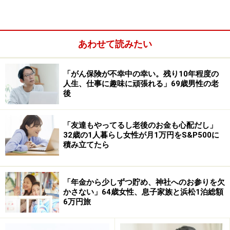
ル・プランナーの勉強は最適です。
試験を受け資格取得
を目指さずテキストを読むだけでも勉強になります。
あわせて読みたい
そこまで本格的に勉強できないという人は投資や運用な
ど、マネーに関する本を読むだけでもいいでしょう。そ
「がん保険が不幸中の幸い。残り10年程度の
人生、仕事に趣味に頑張れる」69歳男性の老
の中でできるだけお金に関する知識や情報を増やしてお
後
くことです。とくにふだんよく聞いている言葉や用語で
も、しっかりとその意味を知っているかどうか？ あい
「友達もやってるし老後のお金も心配だし」
まいなものがあれば調べて確認するだけでも違います。
32歳の1人暮らし女性が月1万円をS&P500に
積み立てたら
カードのリボルビング方式の意味とカラク
「年金から少しずつ貯め、神社へのお参りを欠
リを知っておくだけで違う
かさない」64歳女性、息子家族と浜松1泊総額
6万円旅
たとえばカードの返済などでリボルビング方式がありま
す。最近は特にショッピングなどでもリボルビング方式