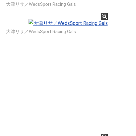
大津リサ／WedsSport Racing Gals
大津リサ／WedsSport Racing Gals