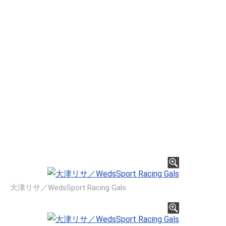
大津リサ／WedsSport Racing Gals