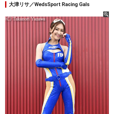
大津リサ／WedsSport Racing Gals