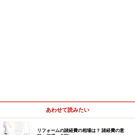
幅800mm×高さ600mm程度の窓に取り付けるなら、1箇
所あたり3万～5万円位。リビングなどで用いられる幅
2,600mm×高さ2,000mm程度の窓なら、1箇所あたり8万
～12万位です。さらに遮熱性能を向上させたい場合は、
通常のガラスよりも1～3割ほど高くなりますが、「Low-
E」仕様（断熱・遮熱性能の高いガラス）を選ぶとよい
でしょう。
あわせて読みたい
真夏の日射をブロックする「遮熱スラット
リフォームの諸経費の相場は？ 諸経費の意