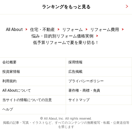
度。真夏は熱気対策として、真冬は日中の1～2時間だけ
ランキングをもっと見る
の換気でも湿気を屋外へ排出することができ、小屋裏の
湿気対策にもなるため、年間を通して住まいの快適性を
向上させてくれることでしょう。
>
>
>
>
All About
住宅・不動産
リフォーム
リフォーム費用
>
悩み・目的別リフォーム価格実例
今回は夏を過ごしやすくするリフォームをご紹介しまし
低予算リフォームで夏を乗り切る！
た。ちょっとした工夫で住まいは過ごしやすくなるもの
です。リフォームの効果についてはお住まいによってそ
会社概要
採用情報
れぞれ異なりますので、建材・設備商品の性能を確認し
投資家情報
広告掲載
て、工事業者にも効果的な設置方法をよく相談して、リ
利用規約
プライバシーポリシー
フォームに臨むようにしましょう。
All Aboutについて
著作権・商標・免責
【関連記事】
当サイトの情報についての注意
サイトマップ
・
住宅版エコポイント制度でお得なリフォーム
ヘルプ
・
断熱リフォームで省エネ住宅を作る価格
© All About, Inc. All rights reserved.
掲載の記事・写真・イラストなど、すべてのコンテンツの無断複写・転載・公衆送信等
を禁じます