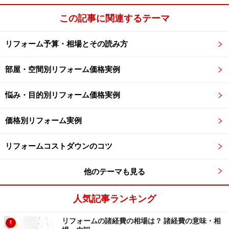
と比較的リーズナブル。
この記事に関連するテーマ
従来のブラインドに比べ、遮熱スラットブラインドの方
リフォーム予算・相場とその読み方
が、室内表面側温度が3～6℃も低くなるという実験結果
もあり、太陽の光が入り込む窓には効果的な省エネリフ
部屋・空間別リフォーム価格実例
ォームと言えるでしょう。
悩み・目的別リフォーム価格実例
2階が暑いなら屋根裏換気システムも要検討
価格別リフォーム実例
リフォームコストダウンのコツ
他のテーマも見る
効率よく小屋裏の熱気と湿気を排出できるため、真夏の寝苦
人気記事ランキング
しさから解放されることでしょう。（画像提供：
パナソニック株式会社
）
リフォームの諸経費の相場は？ 諸経費の意味・相
1