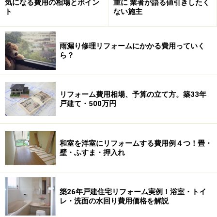
気になる費用の相場とポイン
重に 業者が語る値引きしたく
日差しを遮るだけではなく、日射熱も大幅にカットしてくれ
ト
ない施主
る遮熱スリットブラインドは、真夏の部屋の温度上昇を和ら
げてくれます。（画像提供：
株式会社ニチベイ
）
真夏の直射日光が窓から入り込むと、室内はジリジリと
雨漏り修理リフォームにかかる費用っていく
ら？
熱せられます。太陽の光を遮りたくても昼間からカーテ
ンを閉めてしまうというのも気が引けますし、ブライン
ドを使うにしてもブラインドそのものが熱を持ってしま
リフォーム費用相場、予算の立て方。築33年
うので、あまり涼しく感じないのが現実なのではないで
戸建て・500万円
しょうか。
そこで最近では「遮熱スラットブラインド」というもの
和室を洋室にリフォームする費用例４つ！畳・
が登場しています。これはブラインドのスラット部分に
壁・ふすま・押入れ
遮熱塗料がコーティングされており、日射熱をカットす
るため室温の上昇を防ぎ、冷暖房効率を高めてくれるの
築26年戸建住宅リフォーム実例！浴室・トイ
です。幅800mm×高さ600mm程度なら2万～4万円、幅
レ・洗面の水回り費用価格を解説
2,600mm×高さ2,000mm程度のものでも3万～5万円程度