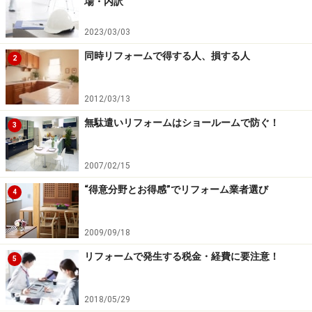
場・内訳
「夏になると2階が暑くて生活できない」「2階寝室が暑
くて寝苦しい」とお困りのお住まいでは、ほとんどの場
2023/03/03
合小屋裏（屋根裏といった方がわかりやすいかもしれま
同時リフォームで得する人、損する人
2
せん）に熱気が溜まってしまっていることが多いようで
す。屋根が日射によって熱せられ、その結果屋根材の室
内側にしっかりとした断熱材が充填されていないと、小
2012/03/13
屋裏が相当暑くなってしまうのです。
無駄遣いリフォームはショールームで防ぐ！
3
こういったお住まいに「小屋裏換気扇」を設置する事例
2007/02/15
があります。屋根裏の温度が上がってきた時は自動的に
“得意分野とお得感”でリフォーム業者選び
4
換気扇のスイッチがONになり、屋根裏空間の熱気と湿気
を建物屋外に排出してくれるのです。こうすることで効
2009/09/18
果的に小屋裏の温度を下げることができ、真夏の冷房効
率をグンとアップさせることができるのです。
リフォームで発生する税金・経費に要注意！
5
リフォーム費用は本体と工事費を含め、15万～25万円程
2018/05/29