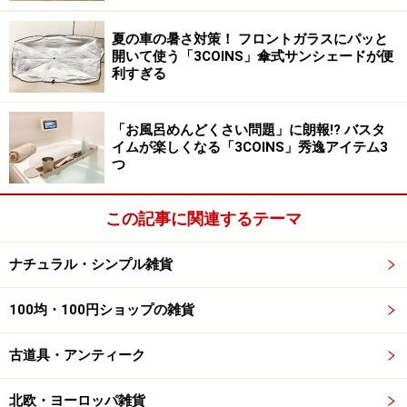
夏の車の暑さ対策！ フロントガラスにパッと
開いて使う「3COINS」傘式サンシェードが便
オブジェのような生き物のような、ほのぼのひょうきんな接
利すぎる
ぎ木の多肉植物たち
「お風呂めんどくさい問題」に朗報!? バスタ
イムが楽しくなる「3COINS」秀逸アイテム3
「叢－Qusamura」店主の小田康平さんによると、植物達
つ
はどれも詳細なストーリーを語れるほど、思い入れのあ
るものばかりだといいます。全ては一点ものであり、何
この記事に関連するテーマ
万という鉢の中から小田さんがこれだ！と思うものだけ
を厳選しているため、選ぶ理由がなければ選ばない、と
ナチュラル・シンプル雑貨
のこと。多肉植物の接ぎ木の魅力は、接ぐことでちょっ
とヘンテコでユーモラスなかたちになったり、という組
100均・100円ショップの雑貨
み合せの面白さや、自然と人間の両方が関わって、どち
古道具・アンティーク
らの世界にも繋がる絶妙なバランスで作られる造形であ
ることなど。また、多肉植物は基本的に厳しい環境の中
北欧・ヨーロッパ雑貨
で育つ生物であるため、成長がゆっくりで劇的に変わる