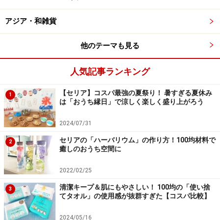
ことは少ないけれど、その分質感がぐっと詰まってくる
アジア・和雑貨
のだとか。もの言わぬ静かな植物だからこそ、じっと観
察すればするほど、語りかけてくるものがたくさんあり
他のテーマも見る
ます。見るたびに新たな発見があって面白い。ちなみに
展示品は全て購入できるというのも嬉しいことです。
人気記事ランキング
【セリア】コスパ最強の夏祭り！ 暑すぎる夏休み
1
は「おうち縁日」で涼しく楽しく盛り上がろう
ぽこんと愛らしい風貌にジワジワと心惹かれていく
2024/07/31
セリアの「ハーバリウム」の作り方！100均材料で
2
癒しのおうち空間に
2022/02/25
部屋の中央には人の背より高い、大きな接ぎ木もありまし
た。こちらは海外で作られたもの。
清潔キープ＆肌にもやさしい！ 100均の「使い捨
3
てタオル」の使用感が抜群すぎた【コスパ比較】
2024/05/16