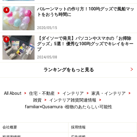
さて、ある壁の一角には、子ども達によるたくさんのサ
ボテンのイラストが額に入って飾られていて、ほろりと
バルーンマットの作り方！100均グッズで風船マッ
4
トをおうち時間に
和みます。これらは小田さんの２人のお子さん姉妹が4
～8歳のときに描いたもの。毎日をサボテンに囲まれて
2020/05/15
暮らす子ども達の目から見た植物ってどんなかたち？素
【ダイソーで発見】パソコンやスマホの「お掃除
5
直に伸び伸びと描かれたカラフルな絵に見入ってしまい
グッズ」5選！ 優秀な100均グッズでキレイをキー
プ
ます。
2024/05/08
ランキングをもっと見る
子ども達のイラストも壁に展示
>
>
>
>
All About
住宅・不動産
インテリア
家具・インテリア
>
>
雑貨
インテリア雑貨関連情報
ワークショップ「あたらしいサボテンをつくろう」も開
familiar×Qusamura -植物のあたらしい可能性
催。本来子ども向けなのですが、今回特別に参加させて
頂きました。広島の陶芸家・藤川稔さんにご指導いただ
会社概要
採用情報
き、陶芸用粘土で架空のサボテンオブジェを作ります。