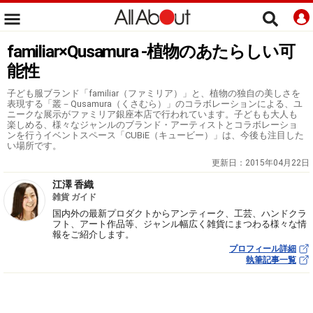
familiar×Qusamura -植物のあたらしい可
能性
子ども服ブランド「familiar（ファミリア）」と、植物の独自の美しさを
表現する「叢－Qusamura（くさむら）」のコラボレーションによる、ユ
ニークな展示がファミリア銀座本店で行われています。子どもも大人も
楽しめる、様々なジャンルのブランド・アーティストとコラボレーショ
ンを行うイベントスペース「CUBiE（キュービー）」は、今後も注目した
い場所です。
更新日：
2015年04月22日
江澤 香織
雑貨 ガイド
国内外の最新プロダクトからアンティーク、工芸、ハンドクラ
フト、アート作品等、ジャンル幅広く雑貨にまつわる様々な情
報をご紹介します。
プロフィール詳細
執筆記事一覧