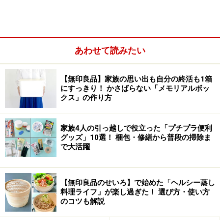
象としたワークショプが行われることも特徴のひとつ
（大人が参加できるときもあります）。展示するアーテ
ィストのテーマに沿った作品作りなどのワークショップ
あわせて読みたい
に参加できることは、なかなかできない貴重な経験で
す。
【無印良品】家族の思い出も自分の終活も1箱
にすっきり！ かさばらない「メモリアルボッ
クス」の作り方
接ぎ木された多肉植物が壁一面にずらり勢揃い。
家族4人の引っ越しで役立った「プチプラ便利
グッズ」10選！ 梱包・修繕から普段の掃除ま
で大活躍
さて、今回展示しているのは「“？”を感じて植物に興味
を持ってほしい」と願う、ユニークな植物屋「叢－
Qusamura」です。壁一面にずらりと並ぶ多肉植物たち。
【無印良品のせいろ】で始めた「ヘルシー蒸し
料理ライフ」が楽し過ぎた！ 選び方・使い方
その数100点！様々な色、形をした多肉植物は、まるで
のコツも解説
架空の生き物のようにも見えるし、どこかユーモラスで