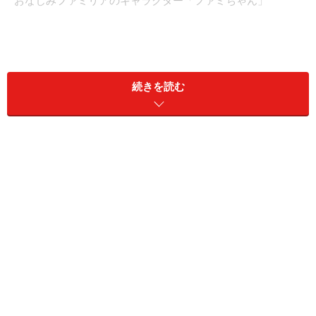
おなじみファミリアのキャラクター「ファミちゃん」
大人も子どもも楽しく気軽にアートを体感
できる、ファミリアの新しい試み
続きを読む
こちらは昨年10月よりオープン、「CUBiE（キュービ
ー）」と名付けられたイベントペースで、様々なブラン
ドやアーティストとコラボレーションし、新しい体験と
感動を届けることをコンセプトに各種展示を行っていま
す。オープニングはフラワーアーティストのニコライ・
バーグマン、その後も壁画ペインター、グラフィックデ
ザイナー、書家、陶芸家など、ジャンルに捉われず多方
面で活躍するアーティストが登場しています。子ども達
が喜びそうな可愛らしい作品も多いですが、決して子ど
もっぽくはない、洗練された場の空気があり、大人が十
分に楽しめるアートです。そして毎回、主に子どもを対