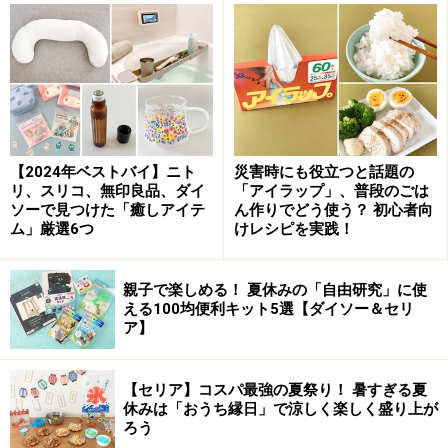
不思議な風景です。展示されたこれらの植物は全部「接
ぎ木」によるもの。通常、根のしっかりした丈夫な植物
を土台にし、その上に稀少で珍しい植物を乗っけます。
性質の異なる２つの植物が、人の手によって１つに組み
合わせられます。こうすることによって、貴重な植物の
生長を促すというスタンダードな園芸の技法だそうです
【2024年ベストバイ】ニト
災害時にも役立つと話題の
が、実際の植物達は、人間の思惑を超えて全く別の思い
リ、スリコ、無印良品、ダイ
「アイラップ」、普段のごは
がけない生育を遂げることがあるそうです。人工とも自
ソーで見つけた「癒しアイテ
ん作りでどう使う？ 初心者向
然とも言えない、新しい可能性をこれらの植物達の未来
ム」厳選6つ
けレシピを実践！
に見出すことができるのでは、と問いかけている。よく
考えてみると、人間にだって同じことが言えるかもしれ
親子で楽しめる！ 夏休みの「自由研究」に使
える100均便利キット5選【ダイソー＆セリ
ませんね。頼もしい誰かと一緒に協力することで、思い
ア】
も寄らなかった新しい可能性が広がる・・・不思議な植
物達の存在が、ワクワクするようなイマジネーションを
【セリア】コスパ最強の夏祭り！ 暑すぎる夏
広げてくれます。
休みは「おうち縁日」で涼しく楽しく盛り上が
ろう