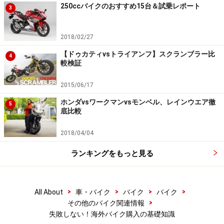
250ccバイクのおすすめ15台＆試乗レポート
3
2018/02/27
【ドゥカティvsトライアンフ】スクランブラー比
4
較検証
2015/06/17
ホンダvsワークマンvsモンベル、レインウエア徹
5
底比較
2018/04/04
ランキングをもっと見る
>
>
>
>
All About
車・バイク
バイク
バイク
>
その他のバイク関連情報
失敗しない！海外バイク購入の基礎知識