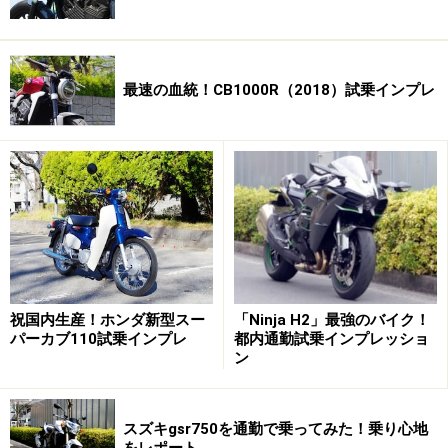
最速の血統！CB1000R（2018）試乗インプレ
祝国内生産！ホンダ新型スー
「Ninja H2」最強のバイク！
パーカブ110試乗インプレ
都内通勤試乗インプレッショ
ン
スズキgsr750を通勤で乗ってみた！乗り心地
をレポート