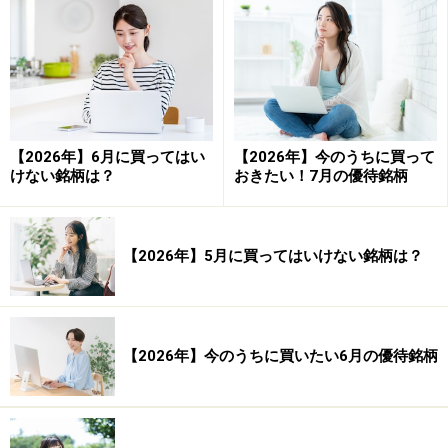
任天堂の株価チャート。四季報オンラインより
一般的に、株価は窓に吸い寄せられるように動くと言わ
れています。ですから、株価の下に窓が開いた場合には
株価は下に吸い寄せられ、株価が上に空いた場合には株
【2026年】6月に買ってはい
【2026年】今のうちに買って
価は上に吸い寄せられます。そして、窓を埋めるか否か
けない銘柄は？
おきたい！7月の優待銘柄
で、株価の力強さを知ることができます。
そして、3つ窓をあける（三空）と、勢いの力強さを確
【2026年】5月に買ってはいけない銘柄は？
認できると言われていて、株価反転への力強さとして確
認することができます。
【2026年】今のうちに買いたい6月の優待銘柄
任天堂の株価チャートを見ると、窓が株価の下に2つ空
いたことがわかります。買いが殺到し、株価が勢いよく
上昇していることがわかります。ですが、この窓を逆に
考えると、株価がいずれ下落に転じた場合、いずれは株