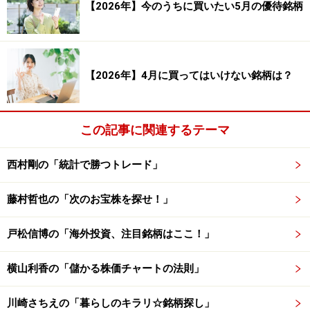
【2026年】今のうちに買いたい5月の優待銘柄
価が窓に吸い寄せられる可能性があると考えることもで
きることになります。
株価がどこまで上昇するのかは誰にもわかりません。ど
【2026年】4月に買ってはいけない銘柄は？
のような事態でもしっかりと利益を確定させるために
は、手堅くコツコツ利益を積み重ねていくことが大切に
この記事に関連するテーマ
なるのかもしれませんね。
西村剛の「統計で勝つトレード」
※投資の判断につきましては、ご自身の責任でお願いし
ます。
藤村哲也の「次のお宝株を探せ！」
◎テクニカル分析でのスイングトレードがメインです。
戸松信博の「海外投資、注目銘柄はここ！」
【無料講座プレゼント中】
横山利香の「儲かる株価チャートの法則」
※記事内容は執筆時点のものです。最新の内容をご確認くださ
い。
川崎さちえの「暮らしのキラリ☆銘柄探し」