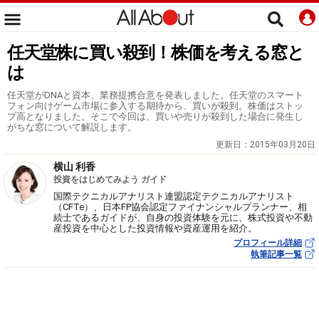
任天堂株に買い殺到！株価を考える窓と
は
任天堂がDNAと資本、業務提携合意を発表しました。任天堂のスマート
フォン向けゲーム市場に参入する期待から、買いが殺到。株価はストッ
プ高となりました。そこで今回は、買いや売りが殺到した場合に発生し
がちな窓について解説します。
更新日：
2015年03月20日
横山 利香
投資をはじめてみよう ガイド
国際テクニカルアナリスト連盟認定テクニカルアナリスト
（CFTe）、日本FP協会認定ファイナンシャルプランナー、相
続士であるガイドが、自身の投資体験を元に、株式投資や不動
産投資を中心とした投資情報や資産運用を紹介。
プロフィール詳細
執筆記事一覧