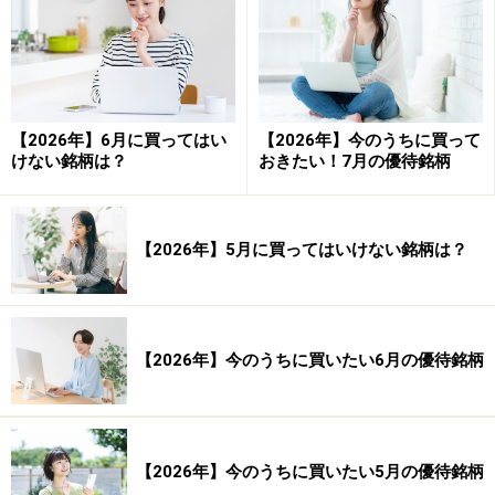
【2026年】6月に買ってはい
【2026年】今のうちに買って
けない銘柄は？
おきたい！7月の優待銘柄
ジョブス氏の画期的なアイディアで飛躍的な成長を遂げるア
ップル
【2026年】5月に買ってはいけない銘柄は？
ジョブズ氏が復帰した直後の株価は、分割された現在の
株価に調整して僅か46セントに過ぎませんでした。同氏
の復帰後の最初の仕事は、当時斬新なデザインで話題と
【2026年】今のうちに買いたい6月の優待銘柄
なった「iMac」シリーズのコンピューターでした（1998
年）。 2000年にCEOに任命されたジョブズ氏は、その後
のアップルの方向を決める最初の「iPod」を2001年に発
【2026年】今のうちに買いたい5月の優待銘柄
表しました。それでも株価は今の120分 の1というレベル