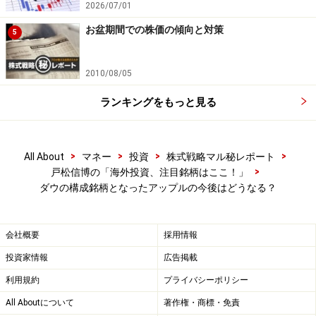
2026/07/01
お盆期間での株価の傾向と対策
5
2010/08/05
ランキングをもっと見る
>
>
>
>
All About
マネー
投資
株式戦略マル秘レポート
>
戸松信博の「海外投資、注目銘柄はここ！」
ダウの構成銘柄となったアップルの今後はどうなる？
会社概要
採用情報
投資家情報
広告掲載
利用規約
プライバシーポリシー
All Aboutについて
著作権・商標・免責