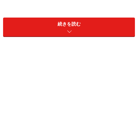
続きを読む
一般的に、ハイテク株はダウに採用されれば、その成長
はピークを超したと言われます。実際のところ、マイク
ロソフトやシスコ、インテルなどは実際そうなってきま
した。ではアップルもそうなってしまうのでしょうか？