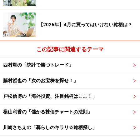
でしばらく推移します。アップル株が飛躍し始めたのは
iTunes（ミュージックストア）が2003年にサービス開始
され、 iPodが小型化されて04年のクリスマスショッピン
【2026年】4月に買ってはいけない銘柄は？
グで話題沸騰の商品となった頃からでした。この頃同社
の売上は、iPodによって初めて1兆円を突破します
（2015年は26兆円規模に）。株価も2ドル台から10ドル
この記事に関連するテーマ
へと舞い上がって行く時でした。
西村剛の「統計で勝つトレード」
次の決定的なブレークスルーは、2007年に発売された初
藤村哲也の「次のお宝株を探せ！」
代iPhoneでした。この登場によって人々の生活にスマホ
が深く関わるようになっただけでなく、 同社の売上・利
戸松信博の「海外投資、注目銘柄はここ！」
益規模を飛躍的に上昇させました。一個200ドル程度の
iPodから600ドルもするiPhoneに売れ筋が変わったこと
横山利香の「儲かる株価チャートの法則」
で大幅単価アップ され、さらにiPod以上の個数が売れた
ので、利益率も大幅に増しました。さらに10年には同じ
川崎さちえの「暮らしのキラリ☆銘柄探し」
く高額商品であるiPadも加わり、アップルというブラン