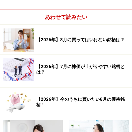
スティーブ・ジョブ氏復帰後の軌跡
あわせて読みたい
ここでアップルの軌跡を確認したいと思います。アップ
ルが時価総額世界一となる約80兆円企業へと進むきっか
けとなったのは、創業者である故スティーブ・ジョブズ
【2026年】8月に買ってはいけない銘柄は？
氏の会社復帰でした（1996年末）。当時負け組と言われ
た低価値の会社が、そこから10数年で世界一の会社と変
革されてきた模様を、月足株価と世界を変えた製品と合
【2026年】7月に株価が上がりやすい銘柄と
わせて時系列でまとめてみました。
は？
【2026年】今のうちに買いたい8月の優待銘
柄！