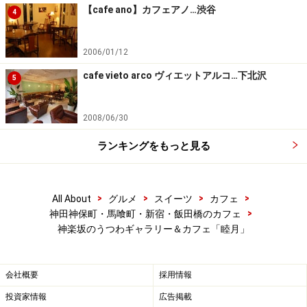
【cafe ano】カフェアノ…渋谷
4
2006/01/12
cafe vieto arco ヴィエットアルコ…下北沢
5
2008/06/30
ランキングをもっと見る
>
>
>
>
All About
グルメ
スイーツ
カフェ
>
神田神保町・馬喰町・新宿・飯田橋のカフェ
神楽坂のうつわギャラリー＆カフェ「睦月」
会社概要
採用情報
投資家情報
広告掲載