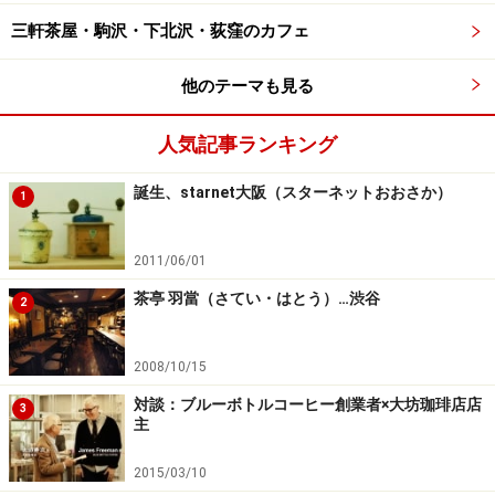
三軒茶屋・駒沢・下北沢・荻窪のカフェ
他のテーマも見る
人気記事ランキング
誕生、starnet大阪（スターネットおおさか）
1
2011/06/01
茶亭 羽當（さてい・はとう）…渋谷
2
2008/10/15
対談：ブルーボトルコーヒー創業者×大坊珈琲店店
3
主
2015/03/10