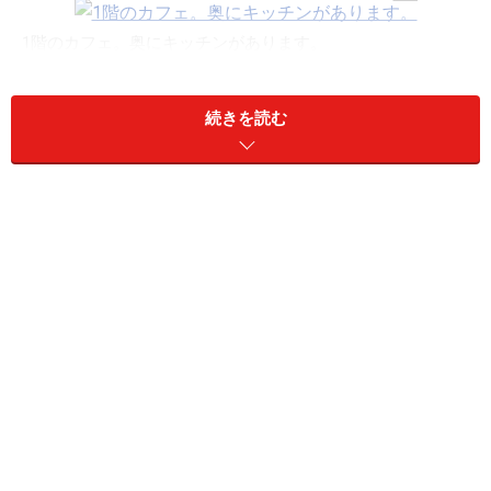
1階のカフェ。奥にキッチンがあります。
続きを読む
格子戸の先へと続く飛び石をたどり、玄関の引き戸を開
けたら、小さな沓脱ぎ石が置かれていますが土足のまま
店内へ。一階は古びた美しい家具が並んでいるカフェ、
二階はうつわのお店です。
この空間を構成するのは、店主の岩本恵子さんが信頼す
る益子の
仁平古家具店
に依頼した、歳月を経て飴色に変
化した味わいのある家具と、こまかな細工を施した建具
の数々。大きなテーブルは仁平古家具店が睦月のために
古材とアイアンで造ったオリジナルです。