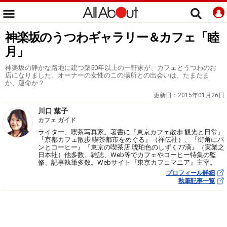
神楽坂のうつわギャラリー＆カフェ「睦
月」
神楽坂の静かな路地に建つ築50年以上の一軒家が、カフェとうつわのお
店になりました。オーナーの女性のこの場所との出会いは、たまたま
か、運命か？
更新日：
2015年01月26日
川口 葉子
カフェ ガイド
ライター、喫茶写真家。著書に『東京カフェ散歩 観光と日常』
『京都カフェ散歩 喫茶都市をめぐる』（祥伝社）、『街角にパ
ンとコーヒー』『東京の喫茶店 琥珀色のしずく77滴』（実業之
日本社）他多数。雑誌、Web等でカフェやコーヒー特集の監
修、記事執筆多数。Webサイト『東京カフェマニア』主宰。
プロフィール詳細
執筆記事一覧