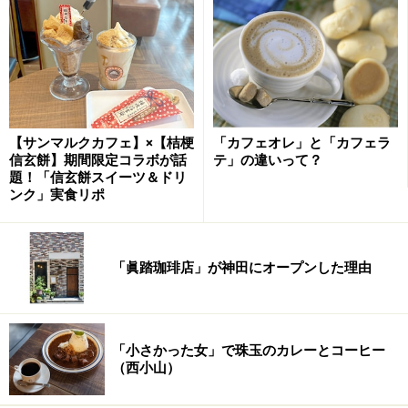
※記事内容は執筆時点のものです。最新の内容をご確認くださ
い。
※メニューや料金などのデータは、取材時または記事公開時点で
の内容です。
次のページへ
1
/
4
【サンマルクカフェ】×【桔梗
「カフェオレ」と「カフェラ
信玄餅】期間限定コラボが話
テ」の違いって？
題！「信玄餅スイーツ＆ドリ
ンク」実食リポ
「眞踏珈琲店」が神田にオープンした理由
「小さかった女」で珠玉のカレーとコーヒー
（西小山）