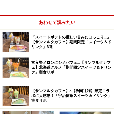
階段下の居心地のよい一角
あわせて読みたい
階段下には「この空間にひとりのための席を設けたく
て、最初に選びました」という、仁平古家具店が手がけ
る益子のもうひとつのショップ、
pejite（ペジテ）
のソフ
「スイートポテトの優しい甘みにほっこり…」
【サンマルクカフェ】期間限定「スイーツ＆ド
ァと小さなテーブル。肘かけや脚が弦楽器を思わせる曲
リンク」3選
線を描いており、音楽が聞こえてきそうなひと揃いで
す。
富良野メロンにシメパフェ…【サンマルクカフ
ェ】北海道グルメ「期間限定スイーツ＆ドリン
カフェにはどんなメニューが登場するのでしょう。
次ペ
ク」実食リポ
ージ
でどうぞ。
【サンマルクカフェ】×【祇園辻利】限定コラ
ボに大感動！「宇治抹茶スイーツ＆ドリンク」
実食リポ
和室を改装して造られたカフェ