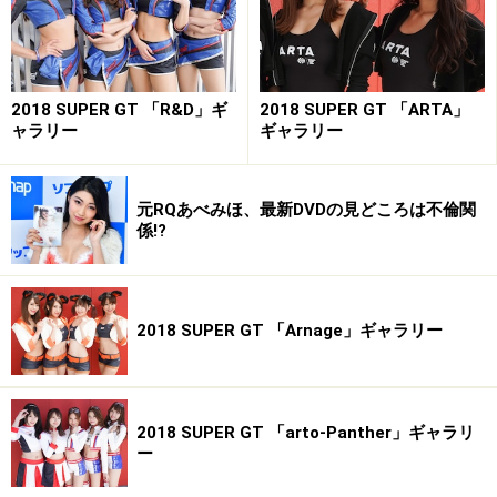
■リアルタイム情報は「レースクイーン navi」で配信
中！
2018 SUPER GT 「R&D」ギ
2018 SUPER GT 「ARTA」
----------------------------------------------------------
ャラリー
ギャラリー
※著作権は撮影者・矢沢隆則及びオールアバウトに帰属
します。
※画像の肖像権は各モデルさん及び、所属事務所に帰属
元RQあべみほ、最新DVDの見どころは不倫関
係!?
します。
※画像の無断使用及び直リンクは営利・非営利を問わず
禁止します。
2018 SUPER GT 「Arnage」ギャラリー
All About 著作権/商標/免責事項
All About 「レースクイーン」ガイドサイト掲載画像につ
いて
2018 SUPER GT 「arto-Panther」ギャラリ
※記事内容は執筆時点のものです。最新の内容をご確認くださ
ー
い。