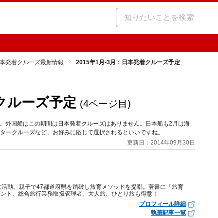
本発着クルーズ最新情報
2015年1月-3月：日本発着クルーズ予定
着クルーズ予定
(4ページ目)
ます。外国船はこの期間は日本発着クルーズはありません。日本船も2月は海
ータークルーズなど、お好みに応じて選択されるといいですね。
更新日：2014年09月30日
に活動。親子で47都道府県を踏破し旅育メソッドを提唱。著書に「旅育
タント、総合旅行業務取扱管理者。大人旅、ひとり旅も得意！
プロフィール詳細
執筆記事一覧