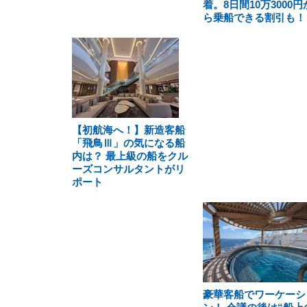
着。8日間10万3000円
ら乗船できる割引も！
【初航海へ！】新造客船
「飛鳥Ⅲ」の気になる船
内は？ 最上級の船をクル
ーズコンサルタントがリ
ポート
豪華客船でワーケーシ