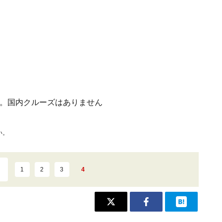
航。国内クルーズはありません
い。
1
2
3
4