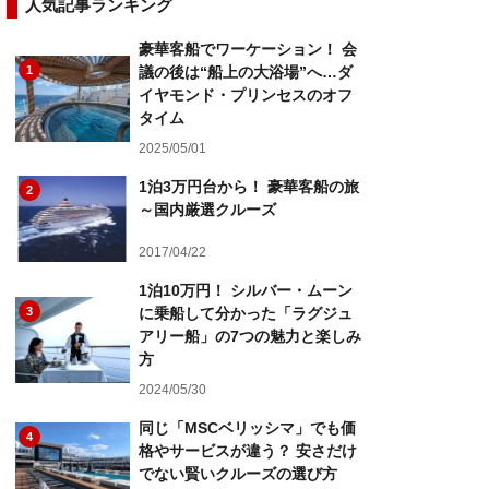
人気記事ランキング
豪華客船でワーケーション！ 会
1
議の後は“船上の大浴場”へ…ダ
イヤモンド・プリンセスのオフ
タイム
2025/05/01
1泊3万円台から！ 豪華客船の旅
2
～国内厳選クルーズ
2017/04/22
1泊10万円！ シルバー・ムーン
3
に乗船して分かった「ラグジュ
アリー船」の7つの魅力と楽しみ
方
2024/05/30
同じ「MSCベリッシマ」でも価
4
格やサービスが違う？ 安さだけ
でない賢いクルーズの選び方