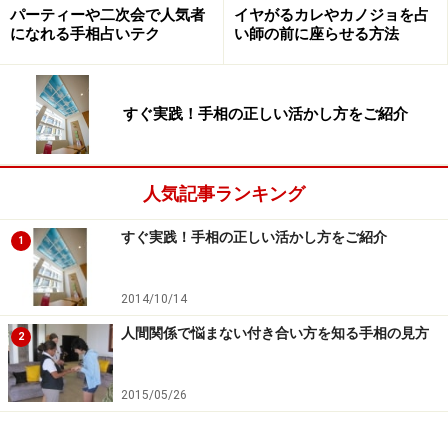
パーティーや二次会で人気者
イヤがるカレやカノジョを占
「好きになる異性のタイプ」など、その人がどんな看板
になれる手相占いテク
い師の前に座らせる方法
を掲げているかが、見えるようになります。
すぐ実践！手相の正しい活かし方をご紹介
人気記事ランキング
あなたの人生の天気予報はどうなってい
すぐ実践！手相の正しい活かし方をご紹介
る？
1
2014/10/14
予報は、いつも快晴ではありません
人間関係で悩まない付き合い方を知る手相の見方
2
人生はお天気のようなものです。晴れの日も雨の日も風
2015/05/26
の日も、それから春も夏も秋も冬もあります。