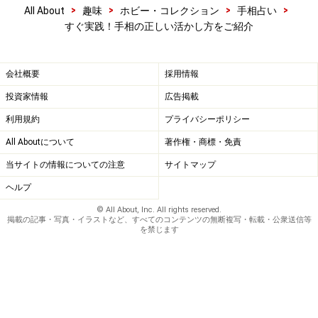
運命線の分かれ目を見つけたり、生命線の流れ方を見極
>
>
>
>
All About
趣味
ホビー・コレクション
手相占い
める。手相の見分け方がわかるようになると、人生の切
すぐ実践！手相の正しい活かし方をご紹介
り替わり時期が見えて、人生の天気予報ができるように
なります。
会社概要
採用情報
投資家情報
広告掲載
天気予報を見て傘を準備して外出するように、人生の天
利用規約
プライバシーポリシー
気予報ができれば、新しく踏み出す一歩が怖くなくなる
All Aboutについて
著作権・商標・免責
でしょう。手相は、そんな力を秘めています。
当サイトの情報についての注意
サイトマップ
ヘルプ
© All About, Inc. All rights reserved.
掲載の記事・写真・イラストなど、すべてのコンテンツの無断複写・転載・公衆送信等
を禁じます
どうすれば自分の開運の鍵を見つけられる
か？
人間として生まれてきたことや、死ぬことといった天命