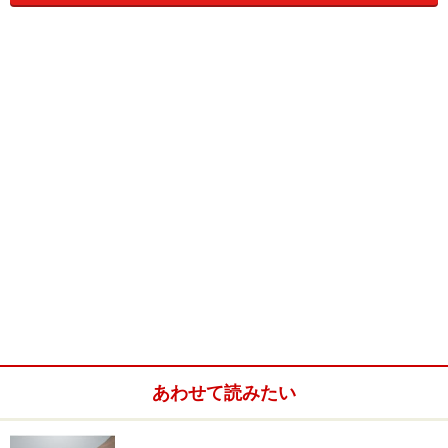
手相が私たちに教えてくれる鍵を使って、ぜひご一緒
に、新しく開運の扉を開けていきましょう。
それでは、今回は、手相が教えてくれることを３つのポ
イントに絞って、わかりやすく説明していきます。
あなたは何屋さん？
あわせて読みたい