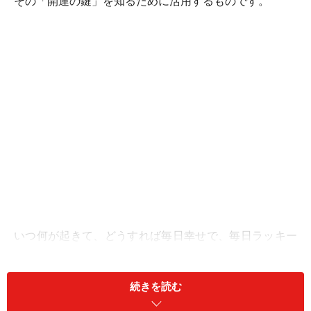
その「開運の鍵」を知るために活用するものです。
いつ何が起きて、どうすれば毎日幸せで、毎日ラッキー
だと思っていられるか、そのために必要な開運の鍵は何
か？手のひらにはそれらが細かく描かれているのです。
続きを読む