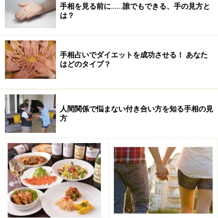
手相を見る前に……誰でもできる、手の見方と
は？
手相占いでダイエットを成功させる！ あなた
はどのタイプ？
手相はお店の看板と同じ
お店を例に例えると、手相は、看板やポスターと同じだ
といえます。中華料理屋さんの看板なのに、入ってみた
人間関係で悩まない付き合い方を知る手相の見
方
らハワイアンテイストのパンケーキ屋さんだったという
経験をされた方はいないはずです。
和食、中華、イタリアン、フレンチなど、いろいろなお
店がある中で、お客さまは、お店の看板やポスターか
ら、どのような飲食店かを見分けます。それと同じよう
に、例えば、運命線の出方や知能線の下がり方などを見
分けていくことで、一人ひとりの「性格」や「適職」、