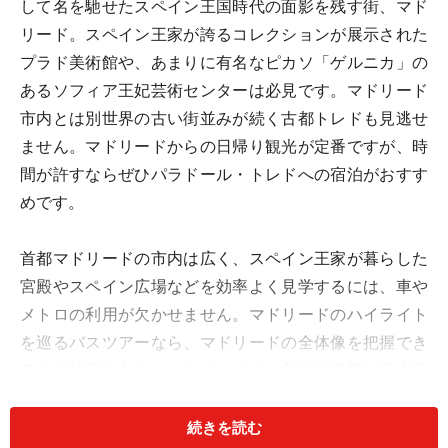
して名を馳せたスペイン王国時代の面影を残す街、マド
リード。スペイン王家が誇るコレクションが展示された
プラド美術館や、あまりに有名なピカソ「ゲルニカ」の
あるソフィア王妃芸術センターは必見です。マドリード
市内とは別世界の古い街並みが続く古都トレドも見逃せ
ません。マドリードからの日帰り観光が定番ですが、時
間が許すならぜひパラドール・トレドへの宿泊がおすす
めです。
首都マドリードの市内は広く、スペイン王家が暮らした
宮殿やスペイン広場などを効率よく見学するには、車や
メトロの利用が欠かせません。マドリードのハイライト
を巡るバスツアーなら、マドリードの全体像を把握でき
るので初日の参加がおすすめです。美術館鑑賞は日本語
ツアーに参加すれば、各作品の鑑賞ポイントや歴史背景
への理解が深まり、何倍も楽しめます。迷路のような路
続きを読む