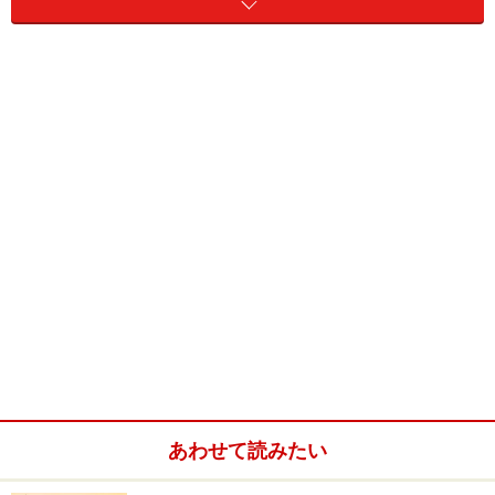
地が続く郊外の街トレドは、細い裏道こそが絵になるス
ポット。ガイドと一緒なら路地裏散策も安心ですね。夜
はグルメツアーもお忘れなく。現地在住ガイドがご案内
するバル巡りで、ガイドブックにはない絶品タパスを探
しに行きましょう！
マドリードのおすすめオプショナルツアー
スペインの中央に位置し、旅の拠点ともなる首都マドリ
ード。スペインならではのアート鑑賞とグルメ巡りはも
ちろん、トレドやセゴビアなど古き良き面影を残す郊外
の古都を訪ねるオプショナルツアーをご紹介します。
■日本語ガイドが解説する プラド美術館とソフィア王
あわせて読みたい
妃芸術センター