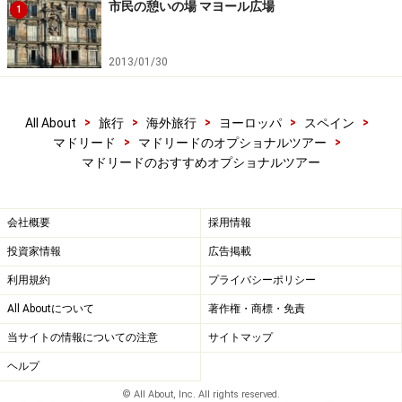
市民の憩いの場 マヨール広場
1
すすめです。トレドの街を一望できる最高のロケーショ
ンと豪華な内装に、リッチな気分に浸れること間違いあ
2013/01/30
りません。
>
>
>
>
>
All About
旅行
海外旅行
ヨーロッパ
スペイン
トレド半日観光ツアー (大人 60ユーロ～)
>
>
マドリード
マドリードのオプショナルツアー
新幹線AVANTで行く トレド1日観光ツアー (大人
マドリードのおすすめオプショナルツアー
140ユーロ～)
パラドール・トレド 列車+宿泊+夕食パッケージ
会社概要
採用情報
(大人 189ユーロ～)
投資家情報
広告掲載
利用規約
プライバシーポリシー
All Aboutについて
著作権・商標・免責
■マドリードの夜はタパス巡りで更けてゆく
当サイトの情報についての注意
サイトマップ
ヘルプ
ロマンチックな雰囲気が漂う夜のマヨール広場
© All About, Inc. All rights reserved.