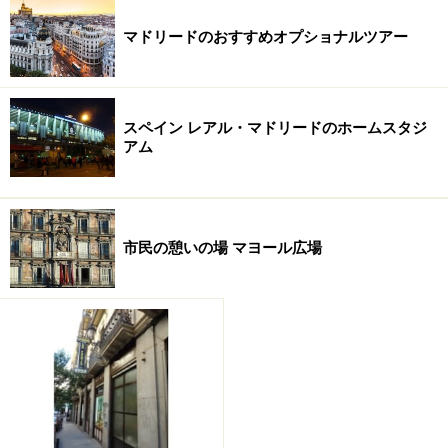
マドリードのおすすめオプショナルツアー
ソフィア王妃芸術センターに展示されている、ピカソの代表
作「ゲルニカ」
世界三大美術館のひとつとも言われるプラド美術館。約
8000点もの作品が展示された美術館内を自力で巡るのは
スペイン レアル・マドリードのホームスタジ
アム
大変です。日本語ガイドツアーなら主要作品を効率よく
鑑賞できて、詳しい解説も聞けて何倍もお得。スペイン
現代アートを代表するピカソ、ダリ、ミロの数々の名作
が集められたソフィア王妃芸術センターも見逃せませ
市民の憩いの場 マヨール広場
ん。横約7.8mもあるピカソの代表作「ゲルニカ」は、ぜ
ひ実物を目にしてその迫力を体感してください。
プラド美術館入場とマドリード観光ツアー (大人58
ユーロ～)