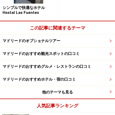
ソフィア王妃芸術センター入場とマドリード観光ツ
シンプルで快適なホテル
アー (大人60 ユーロ～)
Hostal Las Fuentes
ガイドを貸切！プラド美術館プライベートツアー
(大人 110ユーロ～)
この記事に関連するテーマ
マドリードのオプショナルツアー
■世界遺産の街トレド 観光ツアー
マドリードのおすすめ観光スポットの口コミ
古代ローマ時代から要塞都市として栄えた、古都トレドの街
並み
マドリードのおすすめグルメ・レストランの口コミ
中世の面影残る世界遺産の街トレドは、マドリードから
マドリードのおすすめホテル・宿の口コミ
片道約1時間半。エル・グレコの傑作が展示されている
サント・トメ教会はトレド観光のメインスポットです。
他のテーマも見る
迷路のように入り組んだトレドの路地も、ガイドが丁寧
にご案内します。1日余裕があるのなら、伯爵邸を改修
人気記事ランキング
した国営ホテル、パラドール・トレドでの1泊滞在がお