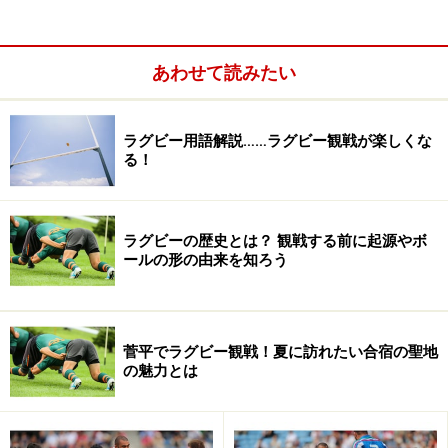
あわせて読みたい
ラグビー用語解説……ラグビー観戦が楽しくな
る！
ラグビーの歴史とは？ 観戦する前に起源やボ
ールの形の由来を知ろう
＜目次＞
総グラウンド数100面以上！ ラグビー夏合宿の聖地・菅
菅平でラグビー観戦！夏に訪れたい合宿の聖地
平
の魅力とは
ニュージーランド人もびっくり！ 数千人のファンが詰め
かけることも