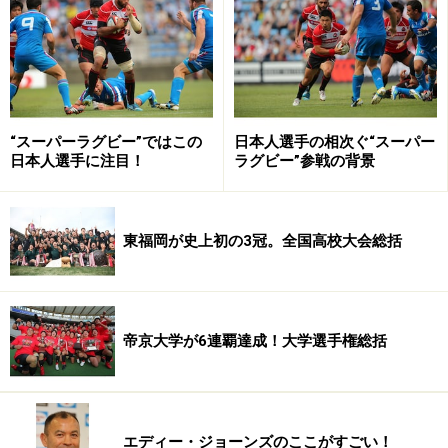
本番前の格好の試金石！ 過酷な状況だからこそ本質が見
える
“スーパーラグビー”ではこの
日本人選手の相次ぐ“スーパー
総グラウンド数100面以上！ ラグビー夏合
日本人選手に注目！
ラグビー”参戦の背景
宿の聖地・菅平
夏は、日本中のほとんどの場所が、ラグビーをやるには
東福岡が史上初の3冠。全国高校大会総括
過酷な状況になります。そのため全国各地の高地や北海
道、東北などの涼しい土地に、多くのチームが一斉に合
宿を張ることのできるような地域が存在します。中でも
関係者やファンによく知られているのは、夏ラグビーの
帝京大学が6連覇達成！大学選手権総括
聖地とも呼ばれる長野県の菅平高原です。
エディー・ジョーンズのここがすごい！