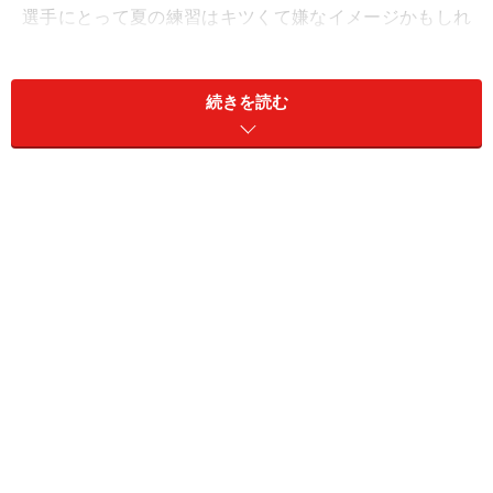
選手にとって夏の練習はキツくて嫌なイメージかもしれ
ませんが、指導者にとっては秋から始まる本番前の絶好
の力試しの機会です。この時期にどれだけ戦えるかとい
続きを読む
うことをベンチマークの指標にして、さらに磨いていく
部分や改善が必要な部分を判断します。そういう意味で
は、チームがその先進んでいく方向を決める分かれ道と
もいえるでしょう。
一般的にラグビーといえば冬のスポーツというイメージ
があるかもしれませんが、夏のラグビーにはここでしか
味わえない魅力がたくさんあります。チームや選手の違
った一面を見るために、ぜひ一度夏合宿をたずねてみて
はいかがでしょうか。