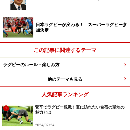
夏ラグビーの聖地・菅平高原。この美しい風景の中で、過酷
な日々が繰り広げられる
日本ラグビーが変わる！ スーパーラグビー参
菅平は小さな町ですが、あちこちにラグビーグラウンド
加決定
があり、その数は実に100面以上。夏になれば関東だけ
でなく全国各地から、合宿を行うために多くのチームが
この記事に関連するテーマ
ここを訪れます。逆に考えればそれだけのグラウンドが
必要なほどのチームが来ているわけで、夏合宿のシーズ
ラグビーのルール・楽しみ方
ンは毎日、どこかのグラウンドで試合が行われていま
す。
他のテーマも見る
こうした環境の何がいいかといえば、いろいろなチーム
人気記事ランキング
が常に、いたるところで練習や試合をしているという点
菅平でラグビー観戦！夏に訪れたい合宿の聖地の
1
です。自分と同じようにキツい顔をした人間が、時には
魅力とは
合同練習を行い、時には敵として試合を戦う。それによ
2024/07/24
ってラグビー特有の価値観を共有し、一体感が生まれる