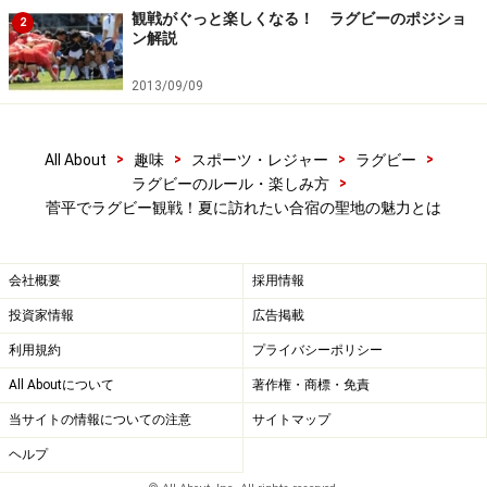
という側面があります。
観戦がぐっと楽しくなる！ ラグビーのポジショ
2
ン解説
2013/09/09
ニュージーランド人もびっくり！ 数千人の
ファンが詰めかけることも
>
>
>
>
All About
趣味
スポーツ・レジャー
ラグビー
ちなみに菅平は東京から230km、車で3時間ほどの距離
>
ラグビーのルール・楽しみ方
菅平でラグビー観戦！夏に訪れたい合宿の聖地の魅力とは
にあるのですが、そこで行われる練習試合を観戦するた
めに多くの人が訪れ、時には数千人規模の観戦者が詰め
かけることもあります。また以前は、夏合宿の試合がテ
会社概要
採用情報
レビ中継されたこともありました。ファンにとっても、
投資家情報
広告掲載
夏合宿はシーズンへ向け各チームの実力を見極められる
利用規約
プライバシーポリシー
格好の機会なのです。
All Aboutについて
著作権・商標・免責
当サイトの情報についての注意
サイトマップ
以前、ニュージーランドやイングランドのラグビー関係
者を菅平に連れて行ったことがあるのですが、世界有数
ヘルプ
の強豪国のラグビーエリートである彼らが、「一体ここ