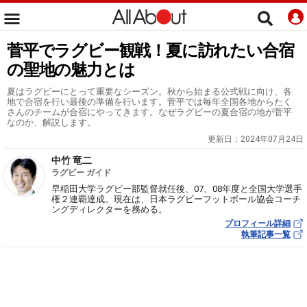
菅平でラグビー観戦！夏に訪れたい合宿
の聖地の魅力とは
夏はラグビーにとって重要なシーズン。秋から始まる公式戦に向け、各
地で合宿を行い最後の準備を行います。菅平では毎年全国各地からたく
さんのチームが合宿にやってきます。なぜラグビーの夏合宿の地が菅平
なのか、解説します。
更新日：
2024年07月24日
中竹 竜二
ラグビー ガイド
早稲田大学ラグビー部監督就任後、07、08年度と全国大学選手
権２連覇達成。現在は、日本ラグビーフットボール協会コーチ
ングディレクターを務める。
プロフィール詳細
執筆記事一覧