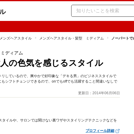
ル
メンズヘアスタイル
メンズヘアスタイル・髪型 ミディアム
ノーパートで
 ミディアム
大人の色気を感じるスタイル
キリしているので、爽やかで好印象な「デキる男」のビジネススタイルで
もシフトチェンジできるので、onでもoffでも活躍すること間違いなしで
更新日：2014年06月06日
新人気スタイルや、サロンでは聞けない裏ワザやスタイリングテクニックなどを
プロフィール詳細