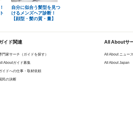
！
自分に似合う髪型を見つ
ト
けるメンズヘア診断！
【顔型・髪の質・量】
ガイド関連
All Abou
専門家サーチ（ガイドを探す）
All About ニュー
All Aboutガイド募集
All About Japan
ガイドへの仕事・取材依頼
国民の決断