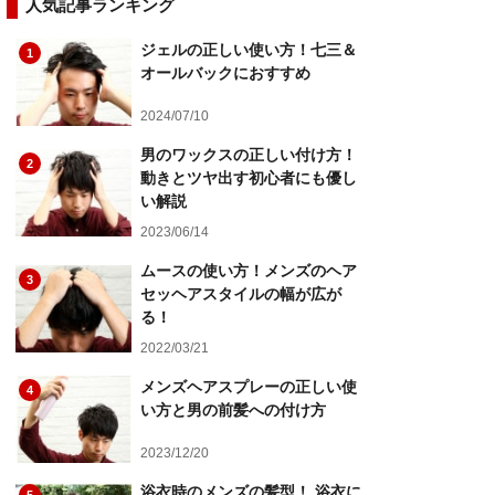
人気記事ランキング
ジェルの正しい使い方！七三＆
1
オールバックにおすすめ
2024/07/10
男のワックスの正しい付け方！
2
動きとツヤ出す初心者にも優し
い解説
2023/06/14
ムースの使い方！メンズのヘア
3
セッヘアスタイルの幅が広が
る！
2022/03/21
メンズヘアスプレーの正しい使
4
い方と男の前髪への付け方
2023/12/20
浴衣時のメンズの髪型！ 浴衣に