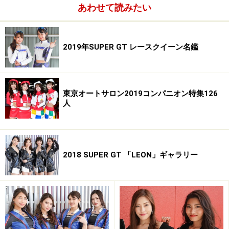
・特技／ピアノ演奏
あわせて読みたい
・ブログ／
http://ameblo.jp/aine-sakura/
2019年SUPER GT レースクイーン名鑑
野田桃加／2014 DGRQ
東京オートサロン2019コンパニオン特集126
■野田桃加(のだももか)
人
・誕生日／1993年9月19日
・サイズ／T164 B82 W59 H84
・血液型／O型
・出身地／福岡県
2018 SUPER GT 「LEON」ギャラリー
・魅力点／声
・愛称／ももちん
・趣味／ショッピング、食べること
・特技／ダンス
・ブログ／
http://ameblo.jp/noda-momoka/