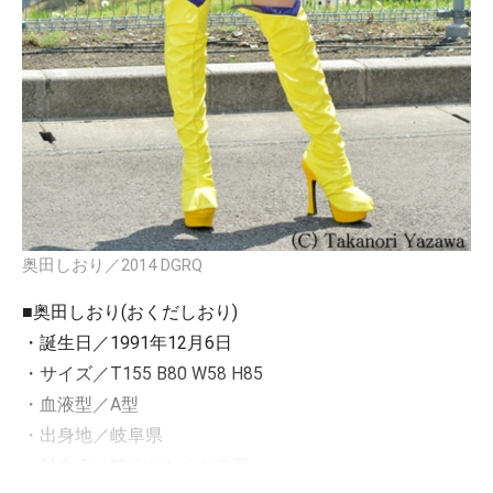
奥田しおり／2014 DGRQ
■奥田しおり(おくだしおり)
・誕生日／1991年12月6日
・サイズ／T155 B80 W58 H85
・血液型／A型
・出身地／岐阜県
・魅力点／笑うとなくなる目