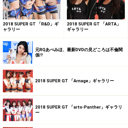
2018 SUPER GT 「R&D」ギ
2018 SUPER GT 「ARTA」
小日向萌／2014 DGRQ
ャラリー
ギャラリー
■小日向萌(こひなたもえ)
・誕生日／1992年12月4日
元RQあべみほ、最新DVDの見どころは不倫関
・サイズ／T165 B85 W58 H87
係!?
・血液型／A型
・出身地／兵庫県
・魅力点／声、笑顔
2018 SUPER GT 「Arnage」ギャラリー
・愛称／もへぞー、もへ、もえもえ
・趣味／ショッピング、DVD鑑賞
・特技／料理
2018 SUPER GT 「arto-Panther」ギャラリ
・ブログ／
http://ameblo.jp/rnoe-1204/
ー