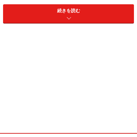
・愛称／しおりん、こちょりん、しおりーぬ
・趣味／映画鑑賞
続きを読む
・特技／ダンス
・ブログ／
http://ameblo.jp/shiorin-s2/
朔矢あいね／2014 DGRQ
■朔矢あいね(さくやあいね)
・誕生日／1991年11月29日
・サイズ／T165 B83 W58 H87
・血液型／B型
・出身地／青森県
・魅力点／おめめ
・愛称／あーちょこ
・趣味／美味しいものを食べること