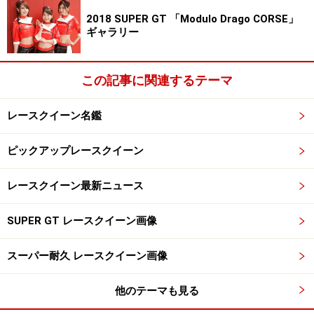
■リアルタイム情報は「レースクイーン navi」で配信
2018 SUPER GT 「Modulo Drago CORSE」
ギャラリー
中！
----------------------------------------------------------
※著作権は撮影者・矢沢隆則及びオールアバウトに帰属
この記事に関連するテーマ
します。
※画像の肖像権は各モデルさん及び、所属事務所に帰属
レースクイーン名鑑
します。
ピックアップレースクイーン
※画像の無断使用及び直リンクは営利・非営利を問わず
禁止します。
レースクイーン最新ニュース
All About 著作権/商標/免責事項
All About 「レースクイーン」ガイドサイト掲載画像につ
SUPER GT レースクイーン画像
いて
スーパー耐久 レースクイーン画像
※記事内容は執筆時点のものです。最新の内容をご確認くださ
い。
他のテーマも見る