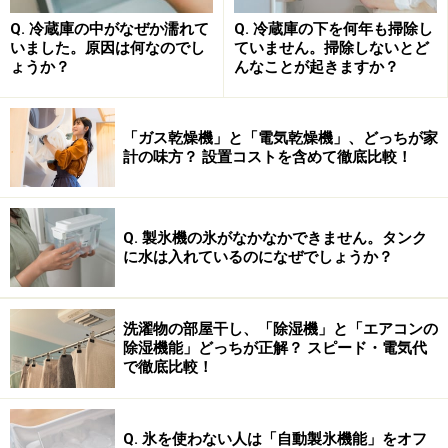
Q. 冷蔵庫の中がなぜか濡れて
Q. 冷蔵庫の下を何年も掃除し
いました。原因は何なのでし
ていません。掃除しないとど
ょうか？
んなことが起きますか？
※参考：メーカー製品ページ・ドウシシャ
｢大人の氷かき
器｣
「ガス乾燥機」と「電気乾燥機」、どっちが家
計の味方？ 設置コストを含めて徹底比較！
ドウシシャ 大人の氷かき器 ブラック DHIS-140BK
Q. 製氷機の氷がなかなかできません。タンク
に水は入れているのになぜでしょうか？
洗濯物の部屋干し、「除湿機」と「エアコンの
除湿機能」どっちが正解？ スピード・電気代
で徹底比較！
Amazonで見る
Q. 氷を使わない人は「自動製氷機能」をオフ