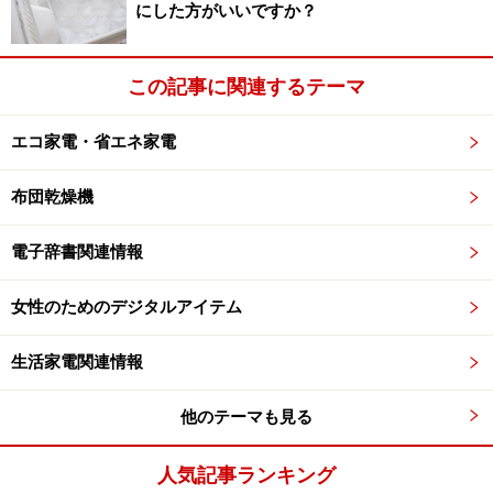
にした方がいいですか？
調理家電で加熱調理も涼しく！
この記事に関連するテーマ
暑い季節は、火を使う加熱調理が大変です。作り手が暑
エコ家電・省エネ家電
いだけでなく周囲の温度も上がり、ますます暑さに拍車
がかかります。それに対し、電気の調理機器は、周囲へ
布団乾燥機
の熱の放出が少なく、汗をかかずに料理ができるのが大
きな長所。皆さんも、電子レンジで野菜の下茹でを済ま
電子辞書関連情報
せたり、そうめんを茹でるなど、電気調理を上手く取り
入れているのではないでしょうか？そういう意味で、調
女性のためのデジタルアイテム
理家電は「使うと涼しい」家電のひとつです。
生活家電関連情報
他のテーマも見る
1リツトルサイズの電気ケトルと比べるとそのコンパクトさ
が分かります
人気記事ランキング