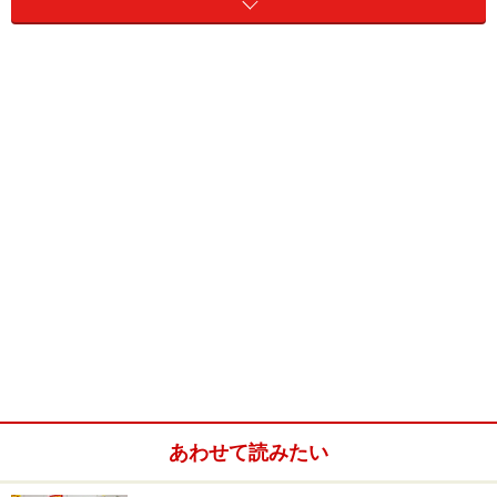
最初は、ダイレクトに体を冷やす家電から。凍らせたフ
ルーツでスイーツが作れる「ヨナナス」や、スムージー
が作れるミキサーなどが大ブレイクしたのは、皆さんの
記憶にも新しいのではないでしょうか？そんなスイーツ
マシンの中からガイドが注目したのが、ドウシシャの
「おとなの氷かき器」。筒型の本体部分に、冷蔵庫の製
氷室でできる角氷を入れて、スイッチを押すだけで手軽
にかき氷ができるシンプルさが魅力です。
あわせて読みたい