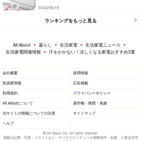
2024/08/18
ランキングをもっと見る
拭き掃除ロボットで、足裏もサッパリ！
最後は、ロボット掃除機に注目。iRobot・ルンバを筆頭
に、ロボット掃除機が人気を集めていますが、まさに汗
>
>
>
>
All About
暮らし
生活家電
生活家電ニュース
>
生活家電関連情報
汗をかかない！涼しくなる家電おすすめ3選
をかかずに掃除ができる、究極のお助け家電と言えるは
ず。今まではゴミを吸い取るタイプが主流でしたが、な
んと！この 7月には、床のから拭きと水拭きができる、
会社概要
採用情報
拭き掃除ロボット「Braava」発売されました。日本人
投資家情報
広告掲載
は、素足で歩く習慣がある上、日本の夏は湿度が高くて
利用規約
プライバシーポリシー
直ぐに床がベタベタとしてしまうため、頻繁に拭き掃除
All Aboutについて
著作権・商標・免責
をしなくてはなりません。そんな日本の夏に、まさにピ
当サイトの情報についての注意
サイトマップ
ッタリのロボット掃除機です。
ヘルプ
© All About, Inc. All rights reserved.
掲載の記事・写真・イラストなど、すべてのコンテンツの無断複写・転載・公衆送信等