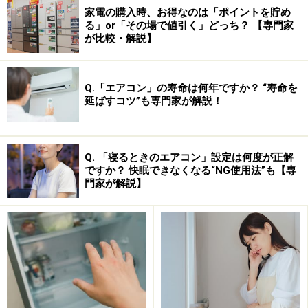
家電の購入時、お得なのは「ポイントを貯め
る」or「その場で値引く」どっち？ 【専門家
が比較・解説】
Q.「エアコン」の寿命は何年ですか？ “寿命を
延ばすコツ”も専門家が解説！
ハンディタイプなので器の上で直接使えるのが便利！
片手で持てるハンディサイズで器の上で直接使えるた
め、かき氷だけでなく、お酒のグラスや刺身や冷性のお
Q. 「寝るときのエアコン」設定は何度が正解
ですか？ 快眠できなくなる“NG使用法”も【専
料理のデコレーションにも活用できるのも、大きなメリ
門家が解説】
ット。スマートな筒型と赤or黒一色とシンプルな色使い
で、「大人」という名にふさわしいデザインもおすすめ
ポイントのひとつ。従来のかき氷器と比べると収納しや
すく出したままにできるので、活使用頻度が高まりそう
です。