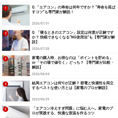
TOHOの「RELICIA・コンパクト電気圧力鍋」は、なんと
Q.「エアコン」の寿命は何年ですか？ “寿命を延ば
1
言っても、幅240×奥行き240×高さ300mmのコンパクト
すコツ”も専門家が解説！
なサイズと、お手頃価格が最大のウリ。使い方も至って
2026/07/31
シンプルで、「ご飯」「スープ」「お粥」「肉類」「ケ
Q. 「寝るときのエアコン」設定は何度が正解です
ーキ」と5つある調理メニューのボタンを押せば、加圧
2
か？ 快眠できなくなる“NG使用法”も【専門家が解
時間も自動でセットされ、迷うことなく使えます。「高
説】
圧・低圧」を選ぶような複雑な設定はできませんが、初
2026/07/28
心者にはかえって使いやすいと思います。圧力鍋を使っ
家電の購入時、お得なのは「ポイントを貯める」
3
or「その場で値引く」どっち？ 【専門家が比較・
てみたいけれど使いこなせるかシンパイ……という人にこ
解説】
そ、ぜひ試して欲しい一台です。
2026/08/04
結局エアコンは何℃が正解？ 節電と快適性を両立
4
するベストな使い方とは【家電のプロが解説】
2023/06/29
※参考：メーカー製品ページ・TOHO
「RELICIA・コンパ
クト電気圧力鍋」
「エアコン冷えすぎ問題」に悩む人へ。家電のプ
5
ロが実践する、快適な室温を作るコツ