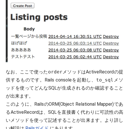
なお、ここで使った
order
メソッドはActiveRecordの提
供するものです。Rails consoleを起動し、
to_sql
メソ
ッドを使ってどんなSQLが生成されるのか確認すること
が出来ます。
このように、RailsのORM(Object Relational Mapper)であ
るActiveRecordは、SQLを直接書く代わりに可読性の高
いメソッドを使って記述することが出来ます。より詳し
い解説は
Railsガイド
にあります。