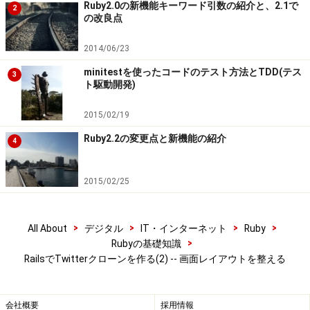
Ruby2.0の新機能キーワード引数の紹介と、2.1で
2
の改良点
2014/06/23
minitestを使ったコードのテスト方法とTDD(テス
3
ト駆動開発)
2015/02/19
Ruby2.2の変更点と新機能の紹介
4
2015/02/25
>
>
>
>
All About
デジタル
IT・インターネット
Ruby
>
Rubyの基礎知識
RailsでTwitterクローンを作る(2) -- 画面レイアウトを整える
会社概要
採用情報