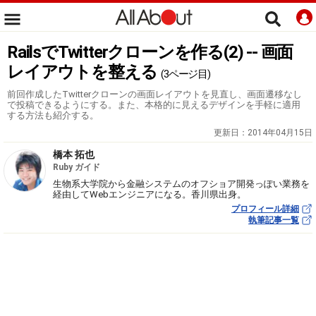
RailsでTwitterクローンを作る(2) -- 画面
レイアウトを整える
(3ページ目)
前回作成したTwitterクローンの画面レイアウトを見直し、画面遷移なし
で投稿できるようにする。また、本格的に見えるデザインを手軽に適用
する方法も紹介する。
更新日：
2014年04月15日
橋本 拓也
Ruby ガイド
生物系大学院から金融システムのオフショア開発っぽい業務を
経由してWebエンジニアになる。香川県出身。
プロフィール詳細
執筆記事一覧