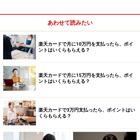
それでも年間利用額50万円に満たない場合は、迷わず
REX CARD Liteにしましょう。還元率1.25％は、一般的な
あわせて読みたい
カードの還元率を優に上回ります。
楽天カードで月に10万円を支払ったら、ポイ
ントはいくらもらえる？
REX CARD Liteはポイント交換で注意が必
要
楽天カードで月に15万円を支払ったら、ポイ
REX CARD、REX CARD Liteはジャックス発行のクレジッ
ントはいくらもらえる？
トカードですので、貯めたポイントはジャックスならで
はの「
Jデポ
」に交換ができます。貯めたポイントをJデ
ポに交換すると、その分を
利用額から値引きするサービ
楽天カードで3万円支払ったら、ポイントはい
ス
です。
くらもらえる？
REX CARDは3500ポイント（＝3500円分）、REX CARD
Liteは2500ポイント（2500円分）からJデポに交換でき