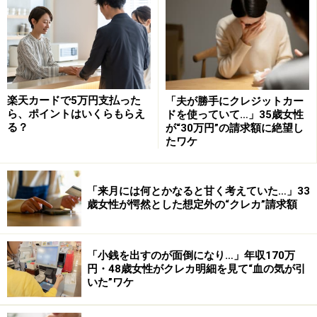
ます。それぞれの
ポイント有効期限はポイント獲得月よ
り2年間
になりますので、REX CARDは2年間で3500ポイ
ント、REX CARD Liteの場合は2500ポイント貯めなけれ
ばなりません。
楽天カードで5万円支払った
「夫が勝手にクレジットカー
ら、ポイントはいくらもらえ
ドを使っていて…」35歳女性
REX CARDを選ぶ場合は、年間利用額が50万円以上が基
る？
が“30万円”の請求額に絶望し
本となるため3500ポイントは1年間で貯まるポイント数
たワケ
ですが、REX CARD Liteの場合は2500ポイントまで貯め
るには、20万円の利用が必要となります。2年間で20万
「来月には何とかなると甘く考えていた…」33
円の利用ですから、年間最低10万円は利用しなければな
歳女性が愕然とした想定外の“クレカ”請求額
りません。
したがって、年間50万円以上利用する場合はREX CARD
「小銭を出すのが面倒になり…」年収170万
円・48歳女性がクレカ明細を見て“血の気が引
を、年間10～50万円利用する場合はREX CARD Liteを、
いた”ワケ
それ未満の場合は、年会費が無料で還元率1％以上のカ
ードが良いでしょう。「
年会費完全無料！かつ高還元率