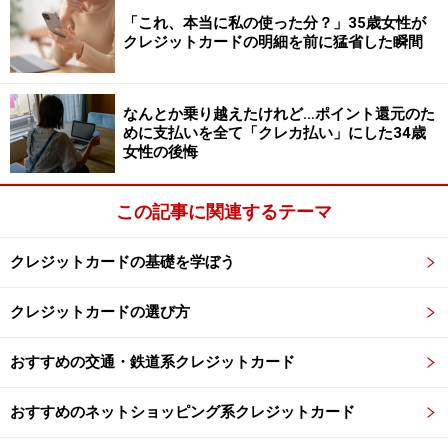
「これ、本当に私の使った分？」35歳女性が
カードランキングTOP5
」としてまとめていますので参
クレジットカードの明細を前に猛省した瞬間
考にして下さい。
※記事内容は執筆時点のものです。最新の内容をご確認くださ
なんとか乗り越えたけれど…ポイント還元のた
い。
本記事の内容は一般的な情報提供を目的としており、特定の金融
めに支払いを全て「クレカ払い」にした34歳
商品や投資行動を推奨するものではありません。
女性の後悔
投資や資産運用に関する最終的なご判断はご自身の責任において
行ってください。
掲載情報の正確性・完全性については十分に配慮しております
この記事に関連するテーマ
が、その内容を保証するものではなく、これに基づく損失・損害
などについて当社は一切の責任を負いません。
最新の情報や詳細については、必ず各金融機関やサービス提供者
クレジットカードの基礎を学ぼう
の公式情報をご確認ください。
クレジットカードの選び方
【編集部からのお知らせ】
・「家計」について、
アンケート（2026/8/31まで）
を実施
おすすめの交通・鉄道系クレジットカード
中です！
※抽選で20名にAmazonギフト券1000円分プレゼント
※謝礼付きの限定アンケートやモニター企画に参加が可能に
おすすめのネットショッピング系クレジットカード
なります