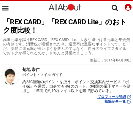
「REX CARD」「REX CARD Lite」のおト
ク度比較！
高還元率を謳うREX CARD、REX CARD Lite。大きな違いは還元率と年会費
の有無です。消費税が増税された今、還元率は重要なポイントです。た
だ、安易に還元率が高いほうを選ぶのではなく、自分のライフスタイル
でおトクが得られるのか、きちんと見極めましょう。
更新日：
2014年04月09日
菊地 崇仁
ポイント・マイル ガイド
約230種類のポイントを扱う、ポイント交換案内サービス『ポ
イ探』を運営。自身でも4枚のカード、3種類の電子マネーを活
用し、1年間で約10万マイル以上を陸で貯めている。
プロフィール詳細
執筆記事一覧