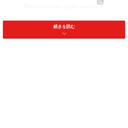
REX CARDとREX CARD Liteの分岐点
続きを読む
上の表を見ても分かるように、年間利用額50万円以上か
ら、おトク額に明らかな差が生まれます。これは、年間
利用額50万円以上で、次年度の年会費が無料になるとい
うREX CARDの好条件が重なってことのです。
年間利用額50万円の壁は高いのでしょうか？月々にする
と、4万2000円。平均2万円と言われている光熱費、その
他携帯、固定電話やプロバイダーの料金等をクレジット
カード払いにすると、意外と到達可能な金額かと思われ
ます。また、追加できる家族カード（年会費400円+消費
税）やETCカード（年会費無料）の利用額も合算される
ので、そう高くはない壁と言えますね。