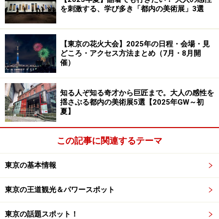
守』（500円）もおススメです。
を刺激する、学び多き「都内の美術展」3選
＜DATA＞
【東京の花火大会】2025年の日程・会場・見
■
日枝神社
どころ・アクセス方法まとめ（7月・8月開
住所：東京都千代田区永田町2-10-5
催）
電話：03-3581-2471
開門時間：5:00～18:00（4月～9月）／6:00～17:00（10
知る人ぞ知る奇才から巨匠まで。大人の感性を
揺さぶる都内の美術展5選【2025年GW～初
月～3月）
夏】
アクセス：東京メトロ『溜池山王』駅から徒歩3分
東京メトロ『国会議事堂前』駅から徒歩5分
この記事に関連するテーマ
東京の基本情報
縁結びの神事も行われる『赤坂 氷川神
東京の王道観光＆パワースポット
社』
東京の話題スポット！