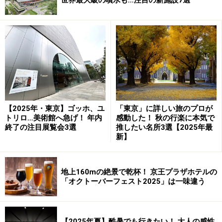
カミが祀られていて、厄除け・安産・縁結びにご利益が
ある神社として知られています。
社殿のすぐ前にある『神猿像』
そして神門や社殿の前など境内には、なぜか猿の像が多
数安置。ご祭神にお参りした後、猿の像にもお祈りする
【2025年・東京】ゴッホ、ユ
「東京」に詳しい旅のプロが
トリロ…美術館へ急げ！ 年内
感動した！ 秋の行楽に本気で
人の姿が見られます。これは日枝神社では猿が神さまの
終了の注目展覧会3選
推したい名所3選【2025年最
お使いとされているから。一般に猿は繁殖・安産の神と
新】
しても信仰されているので、子宝や安産を祈願して猿の
像をなで祈る人が多いのです。
地上160mの絶景で乾杯！ 京王プラザホテルの
「オクトーバーフェスト2025」は一味違う
また「猿」は「縁」と音が同じことから、良縁を運んで
来てくれる神さまの使いとも言われています。授与所で
いただける、猿がかわいらしくデザインされた『縁結び
【2025年夏】酷暑でも行きたい！ 大人の感性