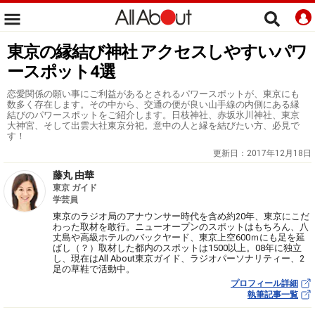
東京の縁結び神社 アクセスしやすいパワ
ースポット4選
恋愛関係の願い事にご利益があるとされるパワースポットが、東京にも
数多く存在します。その中から、交通の便が良い山手線の内側にある縁
結びのパワースポットをご紹介します。日枝神社、赤坂氷川神社、東京
大神宮、そして出雲大社東京分祀。意中の人と縁を結びたい方、必見で
す！
更新日：
2017年12月18日
藤丸 由華
東京 ガイド
学芸員
東京のラジオ局のアナウンサー時代を含め約20年、東京にこだ
わった取材を敢行。ニューオープンのスポットはもちろん、八
丈島や高級ホテルのバックヤード、東京上空600ｍにも足を延
ばし（？）取材した都内のスポットは1500以上。08年に独立
し、現在はAll About東京ガイド、ラジオパーソナリティー、2
足の草鞋で活動中。
プロフィール詳細
執筆記事一覧