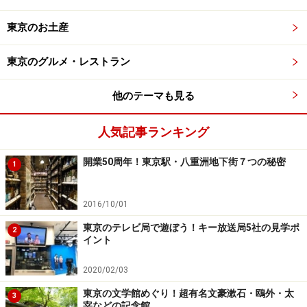
東京のお土産
緑深い『赤坂 氷川神社』。野鳥の声なども聞こえ、赤坂に
いることを忘れてしまいそう
東京のグルメ・レストラン
高級マンションが立ち並ぶ都心らしい住宅街に忽然と現
れる緑深い社。平安時代から祀られていたとされ、江戸
他のテーマも見る
時代には八代将軍・吉宗も参拝したとされる歴深い神社
です。
人気記事ランキング
開業50周年！東京駅・八重洲地下街７つの秘密
1
祀られているのはヤマタノオロチを退治した日本神話の
ヒーロー・スサノオノミコトと、ヤマタノオロチへの生
2016/10/01
贄になる直前スサノオに救われたクシイナダヒメノミコ
ト。この2柱はその後結婚することとなったため、縁結
東京のテレビ局で遊ぼう！キー放送局5社の見学ポ
2
イント
びの神さまとして信仰されてきました。しかも2柱の子
孫（子どもという説も）とされ、こちらも縁結びの神さ
2020/02/03
まとして名高いオオナムヂノミコト（オオクニヌシノミ
東京の文学館めぐり！超有名文豪漱石・鴎外・太
3
コト）も一緒に祀られています。
宰などの記念館