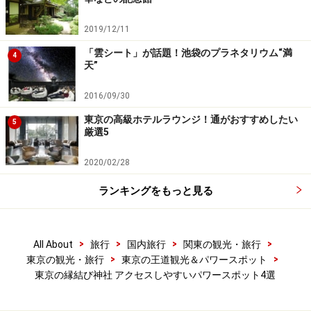
2019/12/11
このように縁結びのご神徳があるとされる神さまが3柱
「雲シート」が話題！池袋のプラネタリウム“満
も祀られている赤坂 氷川神社では月に1度、良縁を得た
4
天”
い人のため『縁むすび参り』という神事が行われていま
す。定員は30名でお祓いや祝詞の奏上、奉納の舞などが
2016/09/30
行われ約30分。祈祷後にはクシイナダヒメゆかりの櫛
東京の高級ホテルラウンジ！通がおすすめしたい
5
や、境内の神域にある藍畑からとれた藍（＝愛）の種を
厳選5
入れたお守り袋が授与品としていただけます。（参加費
2020/02/28
（初穂料）は3000円～）
ランキングをもっと見る
明治時代に四社を合祀し、勝海舟に命名された『四合稲荷』
>
>
>
>
All About
旅行
国内旅行
関東の観光・旅行
>
>
東京の観光・旅行
東京の王道観光＆パワースポット
また境内には幕末から赤坂に住んでいた勝海舟が命名し
東京の縁結び神社 アクセスしやすいパワースポット4選
たという『四合（しあわせ）稲荷』も。なんともハッピ