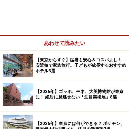
あわせて読みたい
赤坂永田町エリアの高台に位置する『日枝神社』。広々とし
た境内ではひなたぼっこしながらなごむ人の姿も
【東京からすぐ】猛暑も安心＆コスパよし！
安近短で家族旅行。子どもが成長するおすすめ
国会議事堂や首相官邸、議員会館、議員たちが訪れる高
ホテル3選
級ホテルなどが集まる政治の中心・赤坂永田町エリアの
小高い丘の上に鎮座する日枝神社。社殿を目指し階段で
【2026年】ゴッホ、モネ、大英博物館が東京
上るのは体力を使いますが、エスカレーターも設置され
に！ 絶対に見逃せない「注目美術展」8選
ているのでお年寄りや足に自信のない人でもお参りしや
すい神社です。
【2026年】東京には何ができる？ ポケモン、
日枝神社には万物の成長発展の神さま・オオヤマクイノ
世界最大級の噴水も…注目の新施設7選