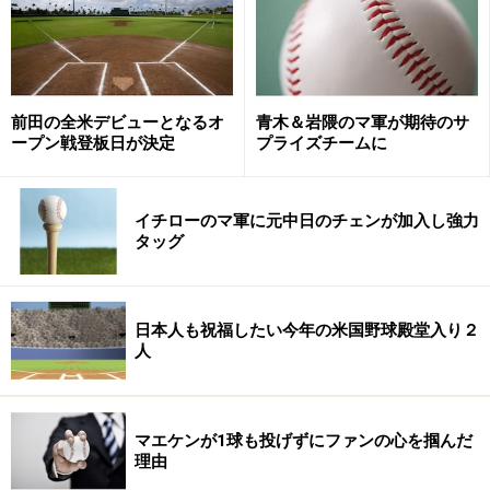
係が、日本に比べてより密接な関係にあるアメリカ。そ
こまではいかなくても、それに近い関係を日本も築く時
期に来ているのかもしれない。一真クンが堂々と胸を張
ってインタビューを受ける姿を見て、そのことを痛感し
前田の全米デビューとなるオ
青木＆岩隈のマ軍が期待のサ
ープン戦登板日が決定
プライズチームに
た。
※記事内容は執筆時点のものです。最新の内容をご確認くださ
い。
イチローのマ軍に元中日のチェンが加入し強力
タッグ
【編集部おすすめの購入サイト】
日本人も祝福したい今年の米国野球殿堂入り２
Amazonでメジャーリーグの関連商品をチェック！
人
楽天市場でメジャーリーググッズをチェック！
マエケンが1球も投げずにファンの心を掴んだ
理由