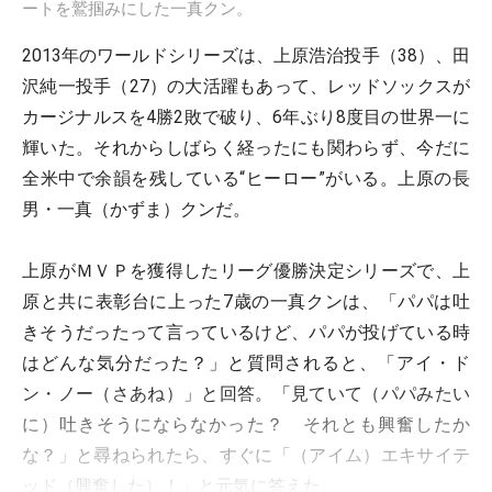
ートを鷲掴みにした一真クン。
2013年のワールドシリーズは、上原浩治投手（38）、田
沢純一投手（27）の大活躍もあって、レッドソックスが
カージナルスを4勝2敗で破り、6年ぶり8度目の世界一に
輝いた。それからしばらく経ったにも関わらず、今だに
全米中で余韻を残している“ヒーロー”がいる。上原の長
男・一真（かずま）クンだ。
上原がＭＶＰを獲得したリーグ優勝決定シリーズで、上
原と共に表彰台に上った7歳の一真クンは、「パパは吐
きそうだったって言っているけど、パパが投げている時
はどんな気分だった？」と質問されると、「アイ・ド
ン・ノー（さあね）」と回答。「見ていて（パパみたい
に）吐きそうにならなかった？ それとも興奮したか
な？」と尋ねられたら、すぐに「（アイム）エキサイテ
ッド（興奮した）！」と元気に答えた。