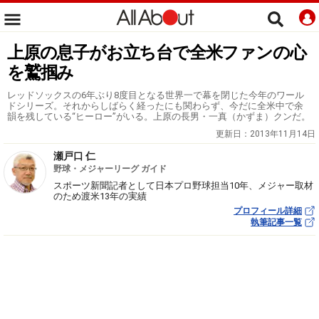
上原の息子がお立ち台で全米ファンの心
を鷲掴み
レッドソックスの6年ぶり8度目となる世界一で幕を閉じた今年のワール
ドシリーズ。それからしばらく経ったにも関わらず、今だに全米中で余
韻を残している“ヒーロー”がいる。上原の長男・一真（かずま）クンだ。
更新日：
2013年11月14日
瀬戸口 仁
野球・メジャーリーグ ガイド
スポーツ新聞記者として日本プロ野球担当10年、メジャー取材
のため渡米13年の実績
プロフィール詳細
執筆記事一覧