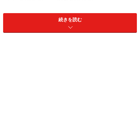
そして、今度はワールドシリーズの優勝セレモニーの舞
続きを読む
台に一真くんが登場。「パパの活躍はどう思った？」の
質問に、「グッド（良かったよ）」と評価し、「どのよ
うに祝福するの？」と尋ねられたら「クレイジー（熱狂
的に）」と返答した。ヒアリングの面では、あきらかに
息子の方がパパよりも上の印象を与えた。
このやり取りを見ていた（聞いていた）フェンウェイ・
パークの大観衆や地元ファンはヤンヤの喝采。一真クン
は、「アイ・ドン・ノー」「エキサイティング！」「グ
ッド」「クレイジー」だけで、全米中のメジャーリーグ
ファンのハートを鷲掴みにしてしまった。それは、一部
メディアが「新たなロックスターが誕生」と紹介したこ
とでもわかる。ちなみにアメリカにおける“ロックスタ
ー”とは、最高に憧れる存在を指す。