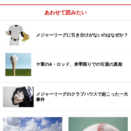
あわせて読みたい
アメリカ人は“仕事より家族”を優先する。それはトップ
アスリートでも例外ではない。冠婚葬祭はもちろん、“娘
の卒業式“や“息子の運動会（フィールドデー）”で一時的
メジャーリーグに引き分けがないのはなぜか？
にチームを離れる。チームが大事な時期でも離れる。そ
のことを決して非難されることはない。また、メジャー
リーグでは最長3試合の“出産休暇”が認められていて、青
木宣親（ブルワーズ）や川崎宗則（ブルージェイズから
ヤ軍のA・ロッド、来季限りでの引退の真相
FA）も夫人の出産に立ち会っている。そして、子供が試
合前のグラウンドやベンチ、ロッカールームへ入ること
が許される。契約書にわざわざそれを許可する一文を記
メジャーリーグのクラブハウスで起こった一大
す選手も多いのだ。
事件
上原の家族はボルチモアに住んでいるため、一真クンの
学校に許可を得て全日程に同行した。そういうことも日
本では認められないかもしれない。社会とスポーツの関