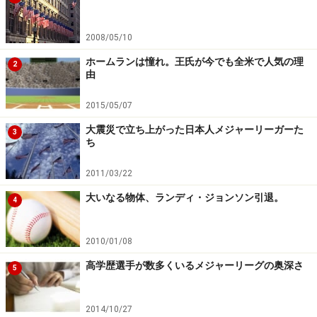
2008/05/10
ホームランは憧れ。王氏が今でも全米で人気の理
2
由
2015/05/07
大震災で立ち上がった日本人メジャーリーガーた
3
ち
2011/03/22
大いなる物体、ランディ・ジョンソン引退。
4
2010/01/08
高学歴選手が数多くいるメジャーリーグの奥深さ
5
2014/10/27