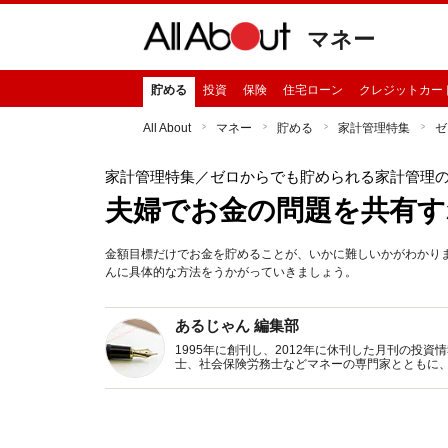
マネー
貯める
投資
保険
住宅ローン
クレジットカー
All About
マネー
貯める
家計管理特集
ゼ
家計管理特集
／ゼロからでも貯められる家計管理
夫婦でお金の問題を共有す
金額目標だけでお金を貯めることが、いかに難しいかがわかり
んに具体的な方法をうかがっていきましょう。
あるじゃん 編集部
1995年に創刊し、2012年に休刊した月刊の投
士、社会保険労務士などマネーの専門家とともに
新トピックス、おトク・節約コラムなど、役立つ