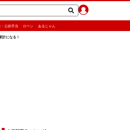
金・公的手当
ローン
あるじゃん
家計になる！