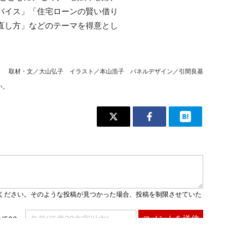
バイス」「住宅ローンの賢い借り
直し方」などのテーマを得意とし
取材・文／大山弘子 イラスト／本山浩子 パネルデザイン／引間良基
い。