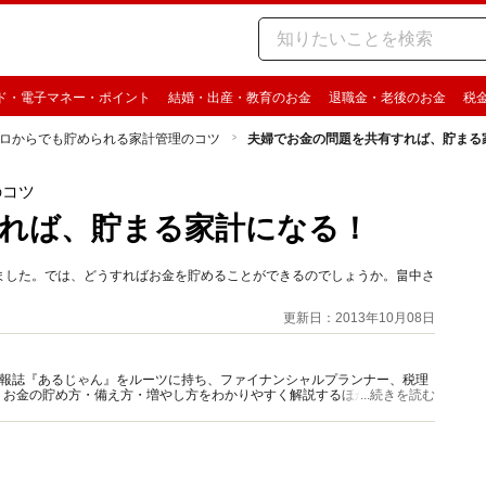
ド・電子マネー・ポイント
結婚・出産・教育のお金
退職金・老後のお金
税
ロからでも貯められる家計管理のコツ
夫婦でお金の問題を共有すれば、貯まる
のコツ
れば、貯まる家計になる！
ました。では、どうすればお金を貯めることができるのでしょうか。畠中さ
更新日：2013年10月08日
資情報誌『あるじゃん』をルーツに持ち、ファイナンシャルプランナー、税理
、お金の貯め方・備え方・増やし方をわかりやすく解説するほか、マネー最
...続きを読む
情報を発信しています。