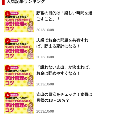
人気記事ランキング
貯蓄の目的は「楽しい時間を過
1
ごすこと」！
2013/10/08
夫婦でお金の問題を共有すれ
2
ば、貯まる家計になる！
2013/10/08
「譲れない支出」が決まれば、
3
お金は貯めやすくなる！
2013/10/08
支出の目安をチェック！食費は
4
月収の13～16％？
2013/10/08