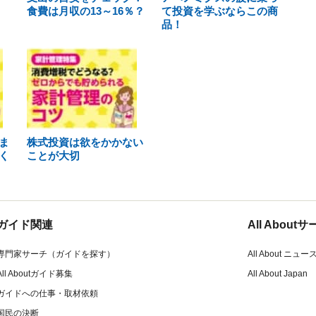
食費は月収の13～16％？
て投資を学ぶならこの商
品！
ま
株式投資は欲をかかない
く
ことが大切
ガイド関連
All Abou
専門家サーチ（ガイドを探す）
All About ニュー
All Aboutガイド募集
All About Japan
ガイドへの仕事・取材依頼
国民の決断