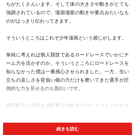
ちがたくさんいます。そして体の大きさや動きがとても
強調されているので、場面場面の動きや要点みたいなも
のがはっきり伝わってきます。
そういうところはこれぞ少年漫画という感じがします。
単純に考えれば個人競技であるロードレースでいかにチ
ーム力を活かすのか、そういうところにロードレースを
知らなかった僕は一番感心させられました。一方、生い
立ちの哀しさを背負い個の力だけを磨いてきた選手が圧
倒的な力を見せるのも面白いです。
渡辺航さん自身も自転車が大好きでロードバイクからオ
フロードまでレースやツーリングを楽しんでいるようで
す、その自転車を愛する想いは漫画に表れてるし単行本
続きを読む
のおまけページからはもっとはっきり伝わってきます！