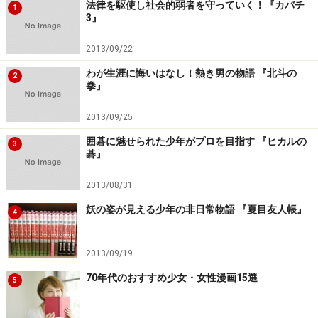
法律を駆使し社会的弱者を守っていく！『カバチ
1
3』
2013/09/22
わが生涯に悔いはなし！熱き男の物語 『北斗の
2
拳』
2013/09/25
囲碁に魅せられた少年がプロを目指す 『ヒカルの
3
碁』
2013/08/31
妖の姿が見える少年の非日常物語 『夏目友人帳』
4
2013/09/19
70年代のおすすめ少女・女性漫画15選
5