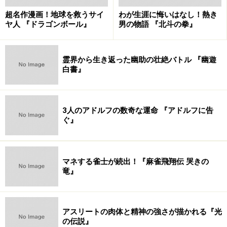
超名作漫画！地球を救うサイ
わが生涯に悔いはなし！熱き
ヤ人 『ドラゴンボール』
男の物語 『北斗の拳』
霊界から生き返った幽助の壮絶バトル 『幽遊
白書』
3人のアドルフの数奇な運命 『アドルフに告
ぐ』
マネする雀士が続出！『麻雀飛翔伝 哭きの
竜』
アスリートの肉体と精神の強さが描かれる『光
の伝説』