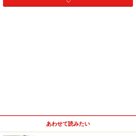
弱虫ペダル 32 (少年チャンピオン・コミックス)
Amazonで見る
あわせて読みたい
※記事内容は執筆時点のものです。最新の内容をご確認くださ
い。