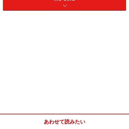
チュニックのウエスト位置も「あってほしい位置」にあ
るのは気分が良かったです。
ただ、対象身長が164センチから178センチというのは無
理があると感じることもあります。
172センチが基準なら、168センチから176センチぐらい
の人が適当かもしれません。
164センチ前後では大きすぎるのでは？と思います。
最新ファッションを1シーズンとことん着回
す
私の場合、スラットジールの服は「シーズンで使い捨
て」が基本です。
あわせて読みたい