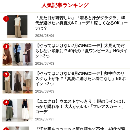
人気記事ランキング
「見た目が暑苦しい」「着ると汗がダラダラ」40
1
代が避けたい真夏のNGコーデ！涼しくなるOKコー
デは？
2026/08/06
【やってはいけない7月のNGコーデ】太見えでだ
2
らしない印象に!? 40代の「夏ワンピース」NGポイ
ント3つ
2026/07/03
【やってはいけない8月のNGコーデ】熱中症のリ
3
スクも上がる!?「真夏に避けたい着こなし」NGポ
イント3つ
2026/08/03
【ユニクロ】ウエストすっきり！ 脚のラインはし
4
っかり隠れる！ 大人かわいい「フレアスカート」
コーデ
2026/07/31
「汗が脚をツツーッと流れ落ちて不快」40代が避