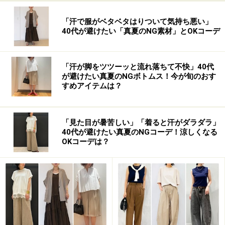
あまり生地も長持ちしないというのが正直な感想です。
「汗で服がベタベタはりついて気持ち悪い」
ただ、今の流行を着たい！というときにはスラットジー
40代が避けたい「真夏のNG素材」とOKコーデ
ルは本当におすすめです。
股下が86センチや90センチというボトムや、マキシ丈の
「汗が脚をツツーッと流れ落ちて不快」40代
スカートやワンピがイメージ通りに着こなせるのは嬉し
が避けたい真夏のNGボトムス！今が旬のおす
いことです。
すめアイテムは？
靴も26センチ以上の商品もありますので、長身の女性は
知っておいて損はないと思います。
「見た目が暑苦しい」「着ると汗がダラダラ」
40代が避けたい真夏のNGコーデ！涼しくなる
OKコーデは？
■ニッセン Slattgir（スラットジール）
HP：
www.nissen.co.jp/cate007/special/tall/
※記事内容は執筆時点のものです。最新の内容をご確認くださ
い。