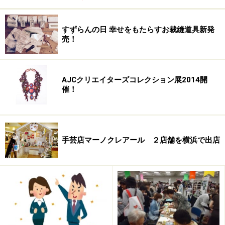
◇開催期間◇
2013年7月3日（水）～9月23日（祝） 日曜日休館。
すずらんの日 幸せをもたらすお裁縫道具新発
ただし7月28日、8月4日は開館
売！
夏期休館＝8月11日～18日 7月19日（金）
9月27日（金）は19時まで開館
AJCクリエイターズコレクション展2014開
催！
【関連情報】
装苑
『装苑』創刊77周年記念”『装苑』と「装苑賞」そ
手芸店マーノクレアール ２店舗を横浜で出店
の歩み展
【情報提供元】
洋装産業新聞