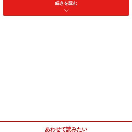
ともにあり、最新のファッション情報をいち早く伝える
続きを読む
役目を果たしてきた。
創刊20周年記念で始まった装苑賞
また、1956年に創設されたファッションコンテスト「装
苑賞」では、若手クリエータを発掘し世界へと送り出し
ていった。本展では、『装苑』の果たした役割やその歩
み、さらに装苑賞を獲得した作品を紹介し、日本ファッ
ションの動向を振り返る。
あわせて読みたい