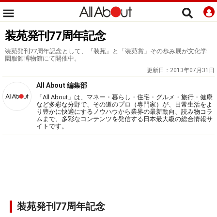
装苑発刊77周年記念
装苑発刊77周年記念として、『装苑』と「装苑賞」その歩み展が文化学
園服飾博物館にて開催中。
更新日：
2013年07月31日
All About 編集部
「All About」は、マネー・暮らし・住宅・グルメ・旅行・健康
など多彩な分野で、その道のプロ（専門家）が、日常生活をよ
り豊かに快適にするノウハウから業界の最新動向、読み物コラ
ムまで、多彩なコンテンツを発信する日本最大級の総合情報サ
イトです。
装苑発刊77周年記念