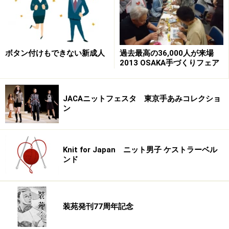
ボタン付けもできない新成人
過去最高の36,000人が来場
日本のニットファンはもとより、アメリカや中南米、ヨ
2013 OSAKA手づくりフェア
ーロッバ各国、シンガポールなどアジア諸国、オースト
ラリア、ニュージーランドなどの南半球からも作品が寄
JACAニットフェスタ 東京手あみコレクショ
せられています。
ン
しかし、私の目標の7,150枚の73％にしか達していませ
ん。
Knit for Japan ニット男子 ケストラーベル
ギネスブックに登録されている最大のブランケットが
ンド
286平方メートル。
そのサイズを凌駕するには7,150枚以上が必要で、なお支
援の継続を呼びかけているところです」
装苑発刊77周年記念