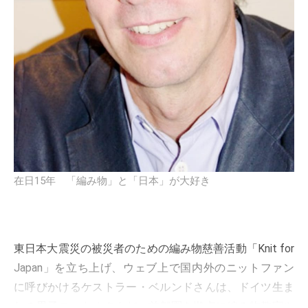
在日15年 「編み物」と「日本」が大好き
東日本大震災の被災者のための編み物慈善活動「Knit for
Japan」を立ち上げ、ウェブ上で国内外のニットファン
に呼びかけるケストラー・ベルンドさんは、ドイツ生ま
れの男子ニットオタクだ。首都圏を拠点に編み物教室や