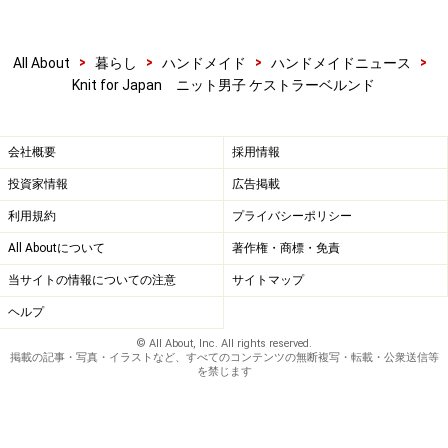
めや陶器を見てきます」。
勿論、疾走するオートバイがベルンドさんを駆り立てず
におかないのだ。
>
>
>
>
All About
暮らし
ハンドメイド
ハンドメイドニュース
Knit for Japan ニット男子 ケストラーベルンド
会社概要
採用情報
投資家情報
広告掲載
※記事内容は執筆時点のものです。最新の内容をご確認くださ
い。
利用規約
プライバシーポリシー
All Aboutについて
著作権・商標・免責
次のページへ
1
/
3
当サイトの情報についての注意
サイトマップ
ヘルプ
© All About, Inc. All rights reserved.
掲載の記事・写真・イラストなど、すべてのコンテンツの無断複写・転載・公衆送信等
を禁じます