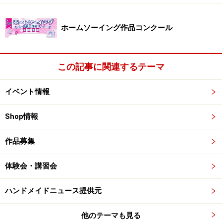
デュッセルドルフ大学の日本語学科を卒業したベルンド
さんが日本にやってきたのは1998年。
ホームソーイング作品コンクール
インテリアのデザイン会社に就職、日本での営業活動が
彼に課せられた任務だった。
この記事に関連するテーマ
2年後、アメリカの家具メーカー・ハーマンミラーの日
本法人に転職。
イベント情報
更にイタリアのオートバイメーカーの日本法人に転職。
編み物とともにもう一つの趣味である「オートバイク」
Shop情報
乗りに点火したのが、この転職だったかどうかは聞き逃
した。
作品募集
体験会・講習会
国内中心にオートバイで120万kmを走破しているという
から、ただのバイク気違いではない。
ハンドメイドニュース提供元
「明日から1週間ばかり休みが取れるので能登半島を一
周し、友人のいる佐渡に行ってきます。能登では友禅染
他のテーマも見る