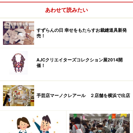
で編んだ帽子と毛糸が詰まっていました。私が子供の頃
あわせて読みたい
から編み物の好きなことを知っている友人からのプレゼ
ントでした。
すずらんの日 幸せをもたらすお裁縫道具新発
売！
AJCクリエイターズコレクション展2014開
編み物慈善慈善活動を呼びかけるロゴマーク
催！
このタイミングに何故、私の手元に毛糸が届いたのか。
色々考えた末に、毛糸で編んだもので東北の被災者の
方々を助けなさいという、神様のお告げと理解すること
手芸店マーノクレアール ２店舗を横浜で出店
にしました。
現時点で20cm×20cmサイズで5,500枚ほど、毛糸で編ん
だモチーフが私の手元に届いています。