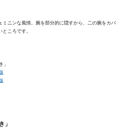
ェミニンな風情。腕を部分的に隠すから、二の腕をカバ
いところです。
き」
版
版
き」