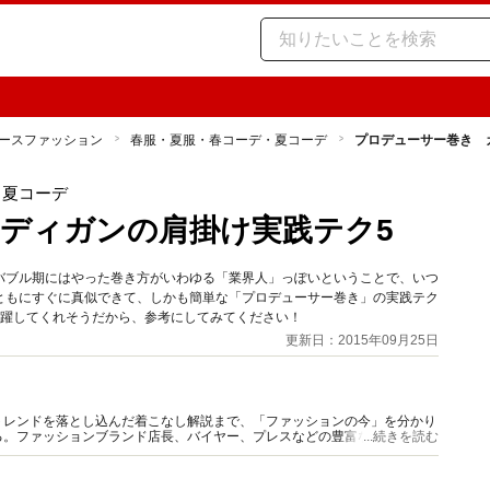
ースファッション
春服・夏服・春コーデ・夏コーデ
プロデューサー巻き 
・夏コーデ
ディガンの肩掛け実践テク5
バブル期にはやった巻き方がいわゆる「業界人」っぽいということで、いつ
ともにすぐに真似できて、しかも簡単な「プロデューサー巻き」の実践テク
活躍してくれそうだから、参考にしてみてください！
更新日：2015年09月25日
トレンドを落とし込んだ着こなし解説まで、「ファッションの今」を分かり
る。ファッションブランド店長、バイヤー、プレスなどの豊富な現場キャリ
...続きを読む
ミナーやイベント出演も多い。