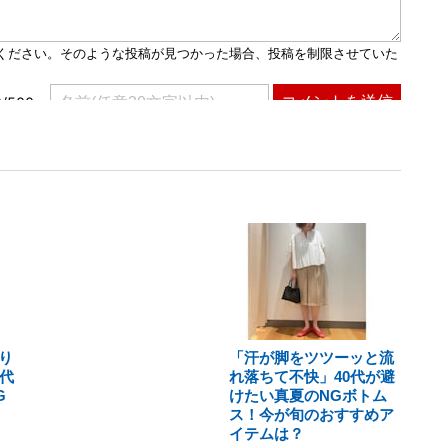
り
「汗が脚をツツーッと流
代
れ落ちて不快」40代が避
G
けたい真夏のNGボトム
ス！今が旬のおすすめア
イテムは？