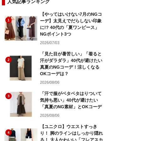
人気記事ランキング
【やってはいけない7月のNGコ
1
ーデ】太見えでだらしない印象
に!? 40代の「夏ワンピース」
NGポイント3つ
2026/07/03
「見た目が暑苦しい」「着ると
2
汗がダラダラ」40代が避けたい
真夏のNGコーデ！涼しくなる
OKコーデは？
2026/08/06
「汗で服がベタベタはりついて
3
気持ち悪い」40代が避けたい
「真夏のNG素材」とOKコーデ
2026/08/06
【ユニクロ】ウエストすっき
4
り！ 脚のラインはしっかり隠れ
る！ 大人かわいい「フレアスカ