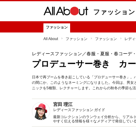
ファッション
ファッション
All About
ファッション
ファッション
レディ
レディースファッション
／春服・夏服・春コーデ
プロデューサー巻き カー
日本で再ブームを巻き起こしている「プロデューサー巻き」。
の間にか、このようなネーミングになりました。今回は、男女
ニックを5種類、レクチャーします。これからの秋冬の季節も
宮田 理江
レディースファッション ガイド
最新コレクションのランウェイ分析から、リアル
やすく伝える情報を様々なメディアで発信してい
アを生かしたスタイリング提案に強みを持つ。セ