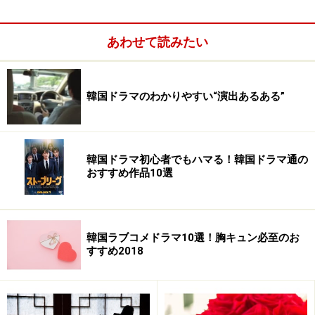
に向ける深い愛情がわかり、執着したことも理解できる
のでは？
あわせて読みたい
すでにご覧になった方が多いと思いますが、ぜひノーカ
ット版でサンヒョクの良さを再認識してみてください。
韓国ドラマのわかりやすい“演出あるある”
※記事内容は執筆時点のものです。最新の内容をご確認くださ
い。
韓国ドラマ初心者でもハマる！韓国ドラマ通の
おすすめ作品10選
次のページへ
1
/
3
韓国ラブコメドラマ10選！胸キュン必至のお
すすめ2018