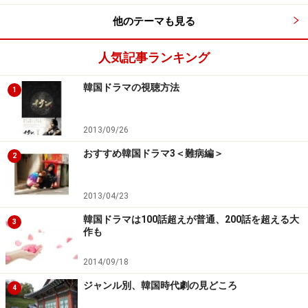
他のテーマも見る
人気記事ランキング
韓国ドラマの視聴方法
1
2013/09/26
おすすめ韓国ドラマ3＜難病編＞
2
2013/04/23
韓国ドラマは100話超えが普通、200話を超える大
3
作も
2014/09/18
ジャンル別、韓国時代劇の見どころ
4