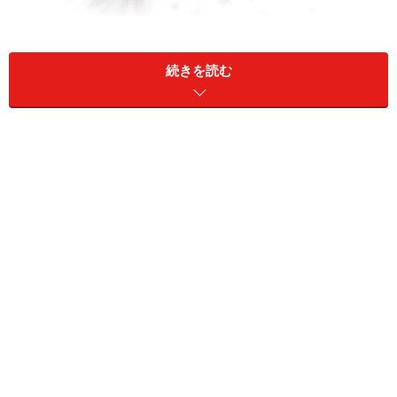
続きを読む
ノーカット版でサンヒョクの良さを再認識して欲しい『冬の
ソナタ』
ところでこの
『冬のソナタ』
、見方を変えれば、幼い頃
から想い続けたユジンをチュンサン(ぺ・ヨンジュン)に
奪われ、10年間も見守り続けてやっと婚約までこぎつけ
たのに、また奪われるサンヒョクのほうが気の毒にも思
えます。さらに、NHKで初放送されたときは放送枠の関
係で、サンヒョクの名場面がかなりカットされた状況だ
ったため、ノーカット版を見ると、サンヒョクのユジン