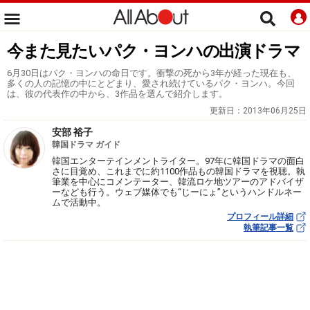
今また見たいパク・ヨンハの出演ドラマ
6月30日はパク・ヨンハの命日です。衝撃の死から3年が経った現在も、
多くの人の記憶の中にとどまり、愛され続けているパク・ヨンハ。今回
は、彼の代表作の中から、3作品を選んで紹介します。
更新日：
2013年06月25日
安部 裕子
韓国ドラマ ガイド
韓国エンターテインメントライター。97年に韓国ドラマの面白
さに目覚め、これまでに約1100作品もの韓国ドラマを視聴。執
筆業を中心にコメンテーター、韓流ロケ地ツアーのアドバイザ
ーなども行う。ウェブ媒体でも“じーにょ”というハンドルネー
ムで活動中。
プロフィール詳細
執筆記事一覧