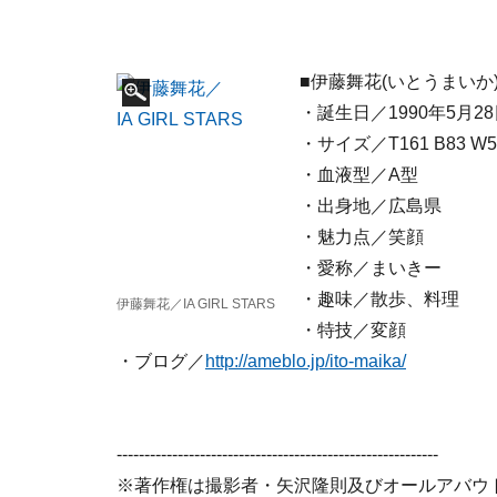
■伊藤舞花(いとうまいか
・誕生日／1990年5月2
・サイズ／T161 B83 W5
・血液型／A型
・出身地／広島県
・魅力点／笑顔
・愛称／まいきー
・趣味／散歩、料理
伊藤舞花／IA GIRL STARS
・特技／変顔
・ブログ／
http://ameblo.jp/ito-maika/
----------------------------------------------------------
※著作権は撮影者・矢沢隆則及びオールアバウ