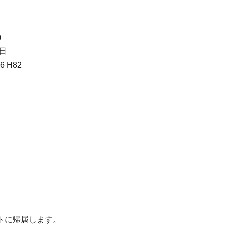
)
8日
6 H82
トに帰属します。