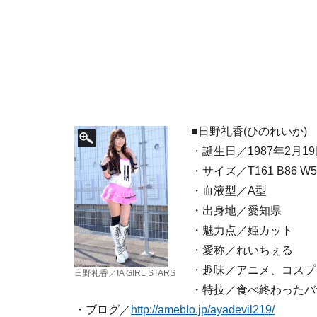
■日野礼香(ひのれいか)
・誕生日／1987年2月1
・サイズ／T161 B86 W5
・血液型／A型
・出身地／愛知県
・魅力点／姫カット
・愛称／れいちぇる
・趣味／アニメ、コスプ
日野礼香／IA GIRL STARS
・特技／食べ終わったバ
・ブログ／
http://ameblo.jp/ayadevil219/