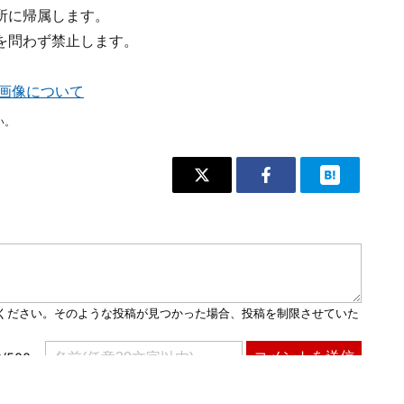
所に帰属します。
を問わず禁止します。
掲載画像について
い。