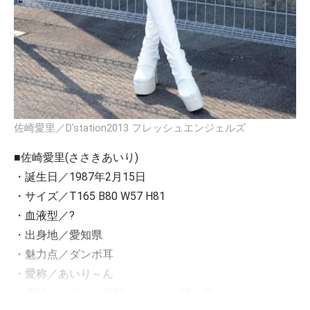
佐崎愛里／D'station2013 フレッシュエンジェルズ
■佐崎愛里(ささきあいり)
・誕生日／1987年2月15日
・サイズ／T165 B80 W57 H81
・血液型／?
・出身地／愛知県
・魅力点／ダンボ耳
・愛称／あいり～ん
・趣味／スポーツ観戦、ゲーム、猫と遊ぶこと