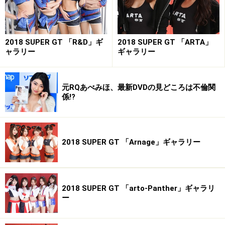
2018 SUPER GT 「R&D」ギ
2018 SUPER GT 「ARTA」
ャラリー
ギャラリー
古賀あかね／D'station2013 フレッシュエンジェルズ
■古賀あかね(こがあかね)
元RQあべみほ、最新DVDの見どころは不倫関
・誕生日／1994年8月15日
係!?
・サイズ／T170 B82 W58 H83
・血液型／O型
・出身地／埼玉県
2018 SUPER GT 「Arnage」ギャラリー
・魅力点／笑顔
・愛称／あかねっち
・趣味／食べること
2018 SUPER GT 「arto-Panther」ギャラリ
・特技／ものまね
ー
・ブログ／
http://ameblo.jp/08150208/