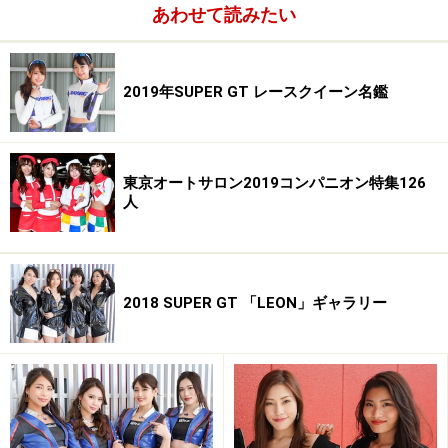
・ブログ／
http://ameblo.jp/threerise-chibasakura/
あわせて読みたい
2019年SUPER GT レースクイーン名鑑
大山美保／D'station2013 フレッシュエンジェルズ
東京オートサロン2019コンパニオン特集126
■大山美保(おおやまみほ)
人
・誕生日／1985年4月19日
・サイズ／T161 B80 W56 H85
・血液型／A型
・出身地／三重県
2018 SUPER GT 「LEON」ギャラリー
・魅力点／みほまる
・愛称／笑顔
・趣味／お絵かき、漫画を読むこと
・特技／似顔絵
・ブログ／
http://ameblo.jp/mihooyama/