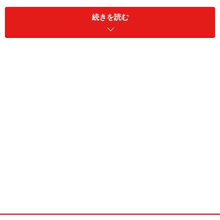
・特技／洋裁、猫と話をすること
・ブログ／
http://ameblo.jp/s-airi-n/
続きを読む
千葉さくら／D'station2013 フレッシュエンジェルズ
■千葉さくら(ちばさくら)
・誕生日／1986年10月5日
・サイズ／T165 B83 W59 H85
・血液型／?
・出身地／千葉県
・魅力点／目元
・愛称／ばーちー、ちばちゃん
・趣味／ドライブ、DVD鑑賞
・特技／ものまね