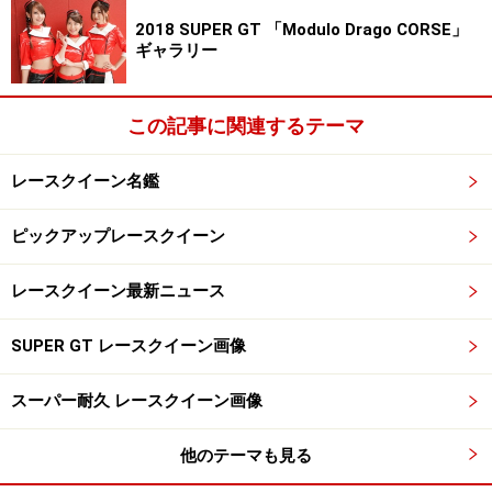
2018 SUPER GT 「Modulo Drago CORSE」
ギャラリー
----------------------------------------------------------
※著作権は撮影者・矢沢隆則及びオールアバウトに帰属
します。
この記事に関連するテーマ
※画像の肖像権は各モデルさん及び、所属事務所に帰属
します。
レースクイーン名鑑
※画像の無断使用及び直リンクは営利・非営利を問わず
ピックアップレースクイーン
禁止します。
All About 著作権/商標/免責事項
レースクイーン最新ニュース
All About 「レースクイーン」ガイドサイト掲載画像につ
いて
SUPER GT レースクイーン画像
※記事内容は執筆時点のものです。最新の内容をご確認くださ
い。
スーパー耐久 レースクイーン画像
他のテーマも見る