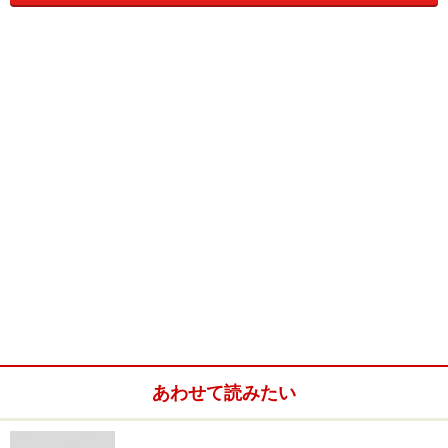
が聞き入れない体質、新制度である世界ランキング制度
への対応の不備などが挙げられます。
そんな閉塞感が漂っていたところに無派閥で、人望も厚
く、ボーダレスに支持されている井上監督が選出され、
関係者の多くが希望の光とみているようです。
さらに、就任直後の大会で幸先の良いスタートを切った
こと、科学的トレーニングを浸透させていく方針を打ち
出したこと、外国選手の良い点は見習い積極的に技術を
導入すると示唆していることなど、全く新しい体制を築
こうとしている井上監督の手腕に着目です。
あわせて読みたい