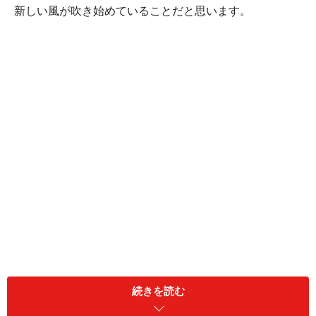
新しい風が吹き始めていることだと思います。
ロンドン五輪での男子柔道の惨敗は、担当制廃止等の強
化体制の失敗、前近代的な練習内容の合宿で選手達がオ
続きを読む
ーバーワークになりケガ人が続出、不満の噴出を首脳陣