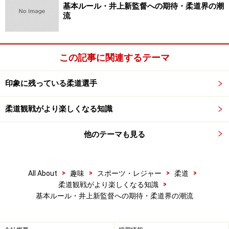
基本ルール・井上新監督への期待・柔道界の潮
流
この記事に関連するテーマ
印象に残っている柔道選手
柔道観戦がより楽しくなる知識
他のテーマも見る
新ルールが相次ぐ中、進化した柔道へ
ここ数年、国際柔道連盟（ＩＪＦ）は新ルールを次々発
>
>
>
>
All About
趣味
スポーツ・レジャー
柔道
表し、ロンドン五輪では一本の少なさ、分かりにくい判
>
柔道観戦がより楽しくなる知識
定の多さ、柔道というよりレスリングに近いような技が
基本ルール・井上新監督への期待・柔道界の潮流
目立つなど、驚かれた方も多いのではないでしょうか。