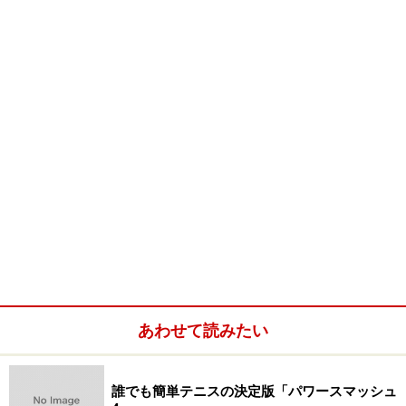
分が持っている証拠品を相手に突きつけるといったこと
も可能で、集めた証拠と目撃者の証言から、自分なりに
事件を推理して解決していくのがとても楽しいです。
また、証拠品がよく出来ています。新聞、借用証明書、
火災保険の契約書などといったものが細部まで書き込ま
れてあり、実際に内容が読めたりするのには驚きです。
■商品情報
・タイトル名：L.Aノワール
・メーカー：ロックスター・ゲームズ
・公式HP：
http://www.rockstargames.com/lanoire/ja_jp/agegate/re
あわせて読みたい
f/?redirect=
誰でも簡単テニスの決定版「パワースマッシュ
※上記データは記事公開時点のものです。