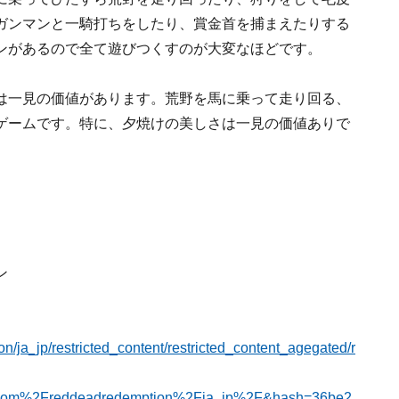
ガンマンと一騎打ちをしたり、賞金首を捕まえたりする
ンがあるので全て遊びつくすのが大変なほどです。
は一見の価値があります。荒野を馬に乗って走り回る、
ゲームです。特に、夕焼けの美しさは一見の価値ありで
ン
/ja_jp/restricted_content/restricted_content_agegated/r
.com%2Freddeadredemption%2Fja_jp%2F&hash=36be2