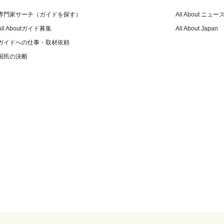
専門家サーチ（ガイドを探す）
All About ニュー
All Aboutガイド募集
All About Japan
ガイドへの仕事・取材依頼
国民の決断