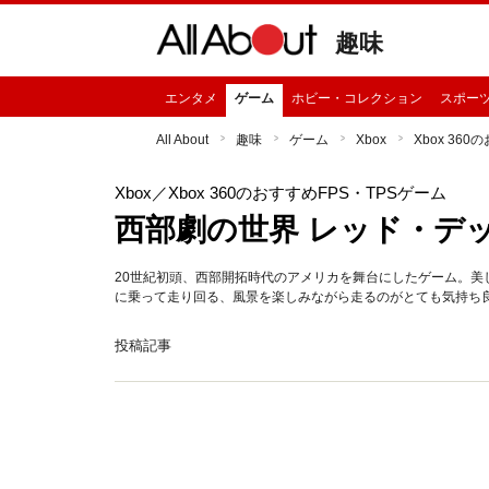
趣味
エンタメ
ゲーム
ホビー・コレクション
スポー
All About
趣味
ゲーム
Xbox
Xbox 36
Xbox
／Xbox 360のおすすめFPS・TPSゲーム
西部劇の世界 レッド・デ
20世紀初頭、西部開拓時代のアメリカを舞台にしたゲーム。
に乗って走り回る、風景を楽しみながら走るのがとても気持ち
投稿記事