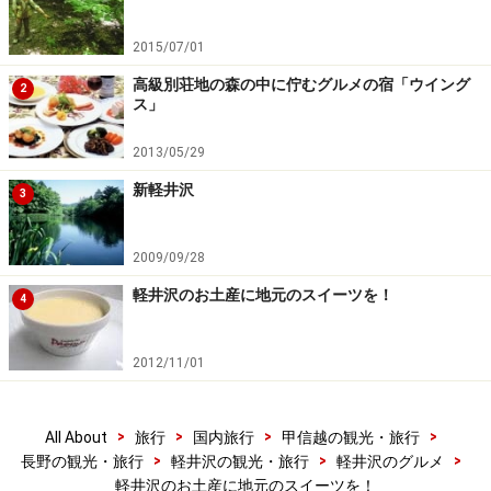
2015/07/01
高級別荘地の森の中に佇むグルメの宿「ウイング
2
ス」
2013/05/29
新軽井沢
3
2009/09/28
軽井沢のお土産に地元のスイーツを！
4
2012/11/01
>
>
>
>
All About
旅行
国内旅行
甲信越の観光・旅行
>
>
>
長野の観光・旅行
軽井沢の観光・旅行
軽井沢のグルメ
軽井沢のお土産に地元のスイーツを！