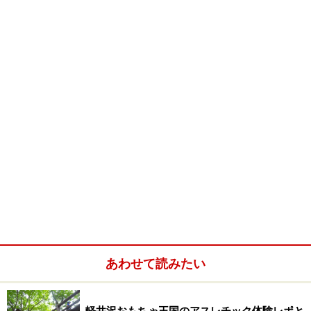
住所：軽井沢町軽井沢558-1 旧軽銀座通り
電話番号：0267－42－3500
営業時間：9:00～18:00
定休日：不定休
アクセス：軽井沢駅から車で5分
HP：
www.farmers-gift.com/hpgen/HPB/entries/9.html
※データは記事公開時点のものです。
※記事内容は執筆時点のものです。最新の内容をご確認くださ
い。
あわせて読みたい
軽井沢おもちゃ王国のアスレチック体験レポと