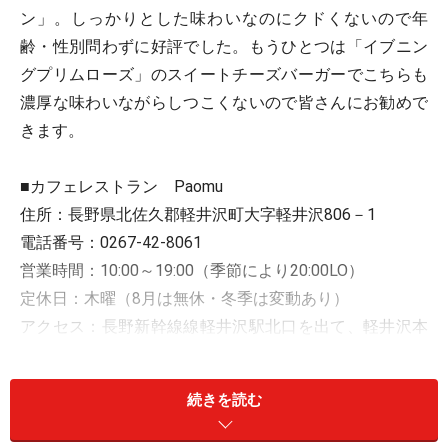
ン」。しっかりとした味わいなのにクドくないので年
齢・性別問わずに好評でした。もうひとつは「イブニン
グプリムローズ」のスイートチーズバーガーでこちらも
濃厚な味わいながらしつこくないので皆さんにお勧めで
きます。
■カフェレストラン Paomu
住所：長野県北佐久郡軽井沢町大字軽井沢806－1
電話番号：0267-42-8061
営業時間：10:00～19:00（季節により20:00LO）
定休日：木曜（8月は無休・冬季は変動あり）
アクセス：長野新幹線線軽井沢駅北口を出て、軽井沢本
通りを北へ約20分
HP：
http://www.paomu-karuizawa.com/
続きを読む
■イブニングプリムローズ軽井沢店