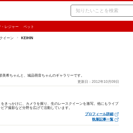
ツ・レジャー
ペット
クイーン
KEIHIN
uties」春那美希ちゃんと、城品萌音ちゃんのギャラリーです。
更新日：2012年10月09日
ったことをきっかけに、カメラを握り、生のレースクイーンを激写。他にもライブ
ラビア撮影など分野を広げて活動しています。
プロフィール詳細
執筆記事一覧