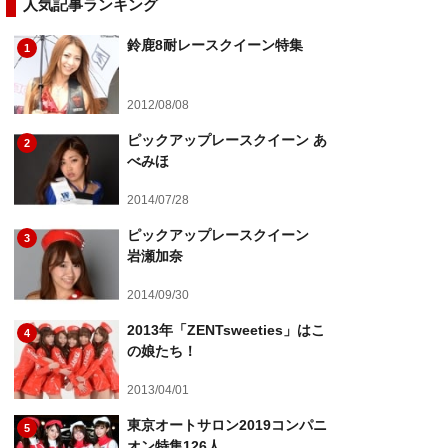
人気記事ランキング
鈴鹿8耐レースクイーン特集
1
2012/08/08
ピックアップレースクイーン あ
2
べみほ
2014/07/28
ピックアップレースクイーン
3
岩瀬加奈
2014/09/30
2013年「ZENTsweeties」はこ
4
の娘たち！
2013/04/01
東京オートサロン2019コンパニ
5
オン特集126人