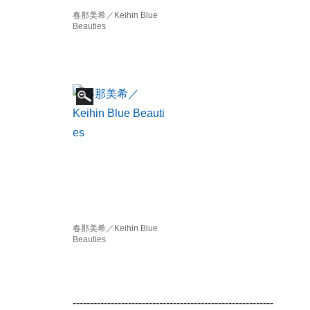
春那美希／Keihin Blue
Beauties
春那美希／Keihin Blue
Beauties
----------------------------------------------------------