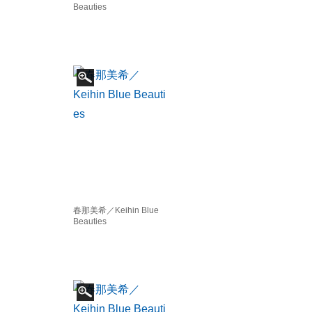
Beauties
春那美希／Keihin Blue
Beauties