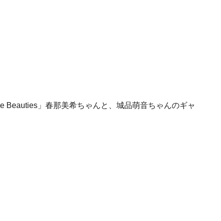
Blue Beauties」春那美希ちゃんと、城品萌音ちゃんのギャ