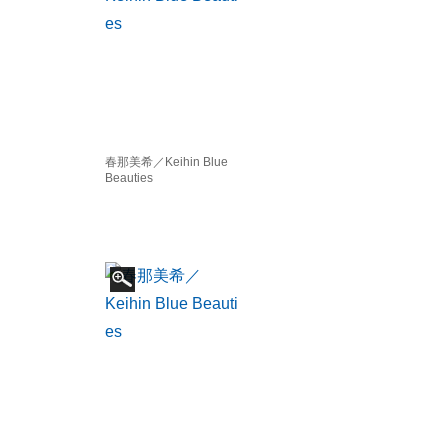
春那美希／Keihin Blue
Beauties