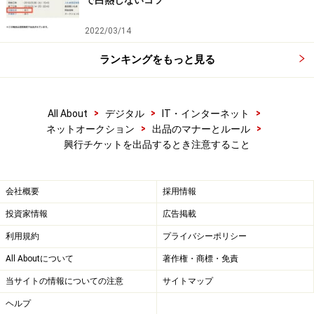
で白熱しないコツ
・公演タイトル
・開催日時
2022/03/14
・開催場所
ランキングをもっと見る
・座席番号
これらはもともと「詐欺が多い」という観点から会場独
自で定めたルールです。本物であること現物があること
>
>
>
All About
デジタル
IT・インターネット
などをが詐欺ではないという証明の一つになります。よ
>
>
ネットオークション
出品のマナーとルール
って、これらの情報が足りない場合は削除対象となるこ
興行チケットを出品するとき注意すること
とがあります。
会社概要
採用情報
※記事内容は執筆時点のものです。最新の内容をご確認くださ
投資家情報
広告掲載
い。
※OSやアプリ、ソフトのバージョンによっては画面表示、操作方
利用規約
プライバシーポリシー
法が異なる可能性があります。
All Aboutについて
著作権・商標・免責
当サイトの情報についての注意
サイトマップ
次のページへ
1
/
2
ヘルプ