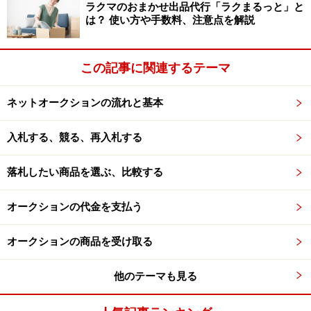
申請・届出が必要です）。
ラクマのおまかせ出品代行「ラクまるっと」と
は？ 使い方や手数料、注意点を解説
その他、法律や条令ではありませんが、ファンクラブ会
員優先チケットなどの場合は、ファンクラブの会則など
で、転売を禁止していることがあります。よく確認をし
この記事に関連するテーマ
てから出品をしましょう。
ネットオークションの流れと基本
入札する、競る、再入札する
興業チケットでは出品時、座席番号や現物
落札したい商品を選ぶ、比較する
写真が必要になります
オークションの代金を支払う
オークションの商品を受け取る
興行チケットの出品に必要なものは？
音楽コンサートやライブ、演劇、トークショー、お笑
他のテーマも見る
い、演芸、スポーツ観戦などのチケットは興行チケット