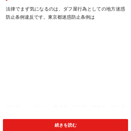
法律でまず気になるのは、ダフ屋行為としての地方迷惑
防止条例違反です。東京都迷惑防止条例は
第二条 １ 何人も、乗車券、急行券、指定券、寝台券
その他運送機関を利用し得る権利を証する物又は入場
券、観覧券その他公共の娯楽施設を利用し得る権利を証
続きを読む