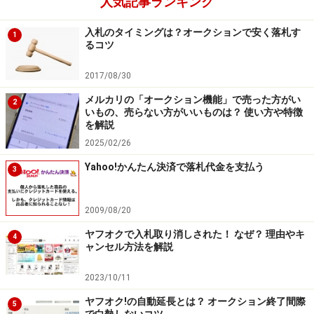
人気記事ランキング
になります。興行チケットの出品はオークションサイト
の独自ルールがあります。
入札のタイミングは？オークションで安く落札す
1
■ヤフオク
るコツ
チケットの公演タイトル、開催日時が判別できるよう、
2017/08/30
原則としてチケットの現物写真
を掲載するか、
公演タイ
トル、開催日時および座席番号
を商品説明に明示するこ
メルカリの「オークション機能」で売った方がい
2
いもの、売らない方がいいものは？ 使い方や特徴
と。
を解説
■ビッダーズ
2025/02/26
チケット出品の際には、
公演名・開催日時
などを記載し
Yahoo!かんたん決済で落札代金を支払う
3
てください。また、
チケット番号など本物と証明できる
情報
もあわせて記載してください。
2009/08/20
■楽天オークション
ヤフオクで入札取り消しされた！ なぜ？ 理由やキ
興行チケット（音楽、演劇、スポーツ観戦など）を出品
4
ャンセル方法を解説
する際は、商品説明文に必ず下記の情報を入力するか、
商品画像にて
下記の情報が確認できる状態にてご出品下
2023/10/11
さい。
ヤフオク!の自動延長とは？ オークション終了間際
5