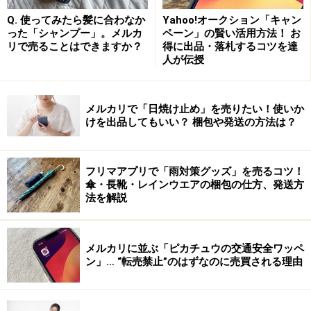
Q. 使ってみたら髪に合わなか
Yahoo!オークション「キャン
った「シャンプー」。メルカ
ペーン」の賢い活用方法！ お
リで売ることはできますか？
得に出品・落札するコツを達
人が伝授
メルカリで「日焼け止め」を売りたい！使いか
けを出品してもいい？ 梱包や発送の方法は？
転売目的で購入する
ということで、公共の場所で転売目的で購入するという
フリマアプリで「雨対策グッズ」を売るコツ！
行為が、違反行為となります。
傘・長靴・レインウエアの梱包の仕方、発送方
法を解説
転売目的のチケット購入は「ダフ屋行為」！ - ［防犯］
All About
その他、古物営業法違反があります。2008年の事件です
メルカリに並ぶ「ピカチュウの交通安全ワッペ
が、SMAPのコンサートチケットをネットオークション
ン」… “転売禁止”のはずなのに売買される理由
に多数出品していた人が古物営業法違反で逮捕されてい
ます（古物を
買い取って
売る場合には、古物営業の許可