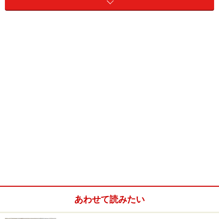
する物（以下「乗車券等」という。）を
不特定の者に転
売し、又は不特定の者に転売する目的を有する者に交付
するため
、乗車券等を、道路、公園、広場、駅、空港、
ふ頭、興行場
その他の公共の場所
（乗車券等を公衆に発
売する場所を含む。以下「公共の場所」という。）又は
汽車、電車、乗合自動車、船舶、航空機その他の公共の
乗物（以下「公共の乗物」という。）において、
買い
、
又はうろつき、人につきまとい、人に呼び掛け、ビラそ
の他の文書図画を配り、若しくは公衆の列に加わつて買
おうとしてはならない。
２ 何人も、転売する目的で得た乗車券等を、公共の場
所又は公共の乗物において、不特定の者に、売り、又は
うろつき、人につきまとい、人に呼び掛け、ビラその他
の文書図画を配り、若しくは乗車券等を展示して売ろう
あわせて読みたい
としてはならない。