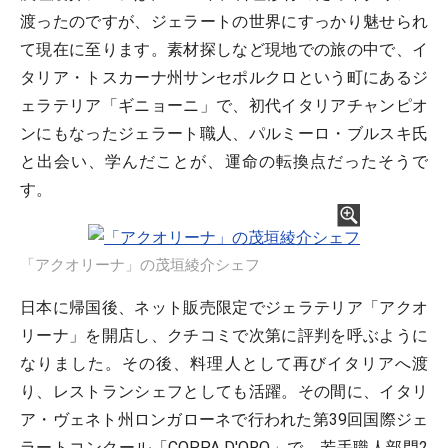
渡ったのですが、ジェラートの世界にすっかり魅せられ
て現在に至ります。素材探しなど現地での旅の中で、イ
タリア・トスカーナ州サンセポルクロという町にあるジ
ェラテリア「ギニョーニ」で、初代イタリアチャンピオ
ンにもなったジェラート職人、パルミーロ・ブルスキ氏
と出会い、学んだことが、運命の転換点だったそうで
す。
「アクオリーナ」の茂垣綾介シェフ
日本に帰国後、ネット販売限定でジェラテリア「アクオ
リーナ」を開店し、クチコミで次第に評判を呼ぶように
なりました。その後、料理人として再びイタリアへ渡
り、レストランシェフとしても活躍。その間に、イタリ
ア・ヴェネト州ロンガローネで行われた第39回国際ジェ
ラートコンクール「COPPA D'ORO」で、若手職人部門2