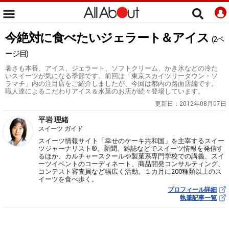
今絶対に食べたいジェラート＆アイス
(2ペ
ージ目)
暑さも本番、アイス、ジェラート、ソフトクリーム、かき氷などの冷た
いスイーツが気になる季節です。前回は「東京スカイツリータウン・ソ
ラマチ」内の注目店をご紹介しましたが、今回は都内の路面店編です。
職人達によるこだわりアイス＆氷菓のお店が続々登場しています。
更新日：
2012年08月07日
平岩 理緒
スイーツ ガイド
スイーツ情報サイト「幸せのケーキ共和国」を主宰するスイー
ツジャーナリスト®。新聞、雑誌などでスイーツ情報を発信す
るほか、カルチャースクールや製菓系専門学校での講義、スイ
ーツイベントのコーディネート、商品開発コンサルティング、
コンテスト審査員など幅広く活動。１カ月に200種類以上のス
イーツを食べ歩く。
プロフィール詳細
執筆記事一覧