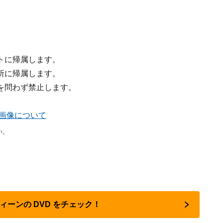
トに帰属します。
所に帰属します。
を問わず禁止します。
掲載画像について
い。
クィーンの DVD をチェック！