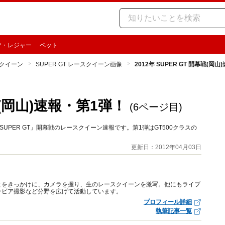
ツ・レジャー
ペット
クイーン
SUPER GT レースクイーン画像
2012年 SUPER GT 開幕戦(岡
幕戦(岡山)速報・第1弾！
(6ページ目)
UPER GT」開幕戦のレースクイーン速報です。第1弾はGT500クラスの
更新日：2012年04月03日
ったことをきっかけに、カメラを握り、生のレースクイーンを激写。他にもライブ
ラビア撮影など分野を広げて活動しています。
プロフィール詳細
執筆記事一覧