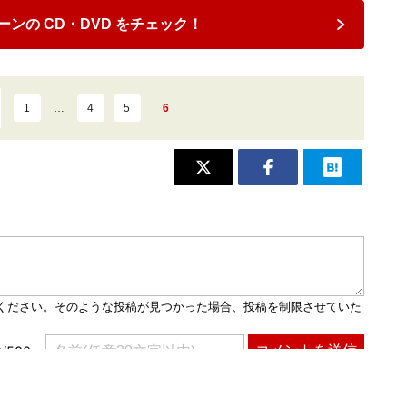
ンの CD・DVD をチェック！
1
…
4
5
6