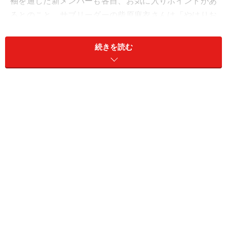
袖を通した新メンバーも各自、お気に入りポイントがあ
るとのこと。サブリーダーの柴原麻衣さんは「やはりお
花ですね。普段、花柄を全く着ないので、この機会に着
こなしてみたいと思います。是非、見慣れてくださ
続きを読む
い」。日野礼香さんは「私、カチューシャがもともと好
きなので、そこがお気に入りです」とそれぞれ話してく
れました。リーダーの立花サキさんは「昨年よりもウエ
ストのVラインが深くなっているので、以前より痩せて
見えると思います」と、唯一の継続メンバーらしい感
想。今から開幕戦が楽しみです。
立花サキ／アップガレージドリフトエンジェルス