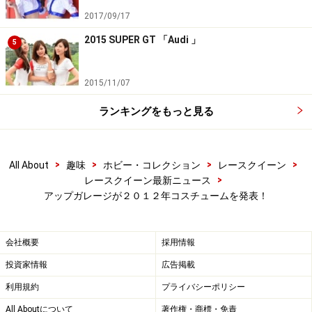
2017/09/17
2015 SUPER GT 「Audi 」
5
立花サキ／アップガレージドリフトエンジェルス
2015/11/07
ランキングをもっと見る
>
>
>
>
All About
趣味
ホビー・コレクション
レースクイーン
>
レースクイーン最新ニュース
アップガレージが２０１２年コスチュームを発表！
会社概要
採用情報
投資家情報
広告掲載
利用規約
プライバシーポリシー
All Aboutについて
著作権・商標・免責