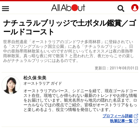
ナチュラルブリッジで土ボタル鑑賞／ゴ
ールドコースト
世界自然遺産「オーストラリアのゴンドワナ多雨林群」に登録されてい
る「スプリングブルック国立公園」にある「ナチュラルブリッジ」。日
中の亜熱帯雨林散策もいいのですが何といってもオススメは夜の亜熱帯
雨林散策。真っ暗な夜に何で散策？ と思われた方、夜だからこその楽し
みがナチュラルブリッジにはあるのです。
更新日：
2011年08月01日
松久保 朱美
オーストラリア ガイド
オーストラリアのパース、シドニーを経て、現在ゴールドコー
スト在住。現地でしか得られない最新のトレンドやお得な情報
をお届けしています。観光名所から地元の隠れた名店まで、ロ
ーカルならではの視点でご紹介。皆様がオーストラリアをもっ
と楽しめるよう、役立つ情報を発信しています。
プロフィール詳細
執筆記事一覧