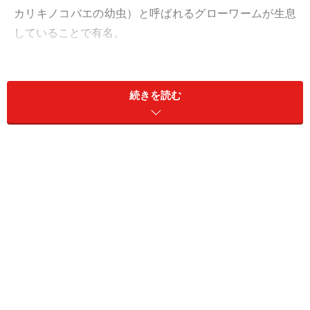
カリキノコバエの幼虫）と呼ばれるグローワームが生息
していることで有名。
この土ボタルが光る理由は、実は粘液を糸のように垂ら
し、虫を絡めて捕獲しているから。その粘液が光ってい
続きを読む
るので、ナチュラルブリッジの下は全く電気がない状態
にも関わらず、プラネタリウムで青白い星がキラキラと
輝いているようにロマンチックで幻想的！ ナチュラルブ
リッジに行く途中の亜熱帯雨林の中でもたくさんの土ボ
タルを観賞できます。
昼間のナチュラルブリッジ、足場が悪いので夜の土ボタル観