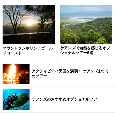
クイーンズランド州政府観光局
JPT Tour Group
※記事内容は執筆時点のものです。最新の内容をご確認くださ
い。
※海外を訪れる際には最新情報の入手に努め、「
外務省 海外安全
ホームページ
」を確認するなど、安全確保に十分注意を払ってく
ケアンズで自然を感じるオプ
マウントタンボリン／ゴール
ださい。
ショナルツアー5選
ドコースト
アクティビティ天国を満喫！ ケアンズおすす
めツアー
ケアンズのおすすめオプショナルツアー