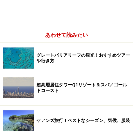
賞には歩きやすい靴で (c) JPT Tour Group
散策には小さい懐中電灯を持って歩きますが、絶対に土
ボタルに光を向けてはいけません。土ボタルは光に弱い
ため、すぐに死んでしまいます。
あわせて読みたい
観賞は夜限定のため、日中と比べてかなり気温が下がり
ます。亜熱帯雨林の中は足場が悪いところもあるため、
グレートバリアリーフの観光！おすすめツアー
や行き方
暖かい服装と歩きやすい靴で。トイレもないのでスター
ト地点ですませておきましょう。
超高層居住タワーQ1リゾート＆スパ／ゴール
写真撮影も禁止されているので、思い出はしっかりと目
ドコースト
に焼き付けて！ 星空もキレイで天気のよい日は日本では
見れない南十字星もはっきりと見ることができますよ。
【取材協力】
ケアンズ旅行！ベストなシーズン、気候、服装
オーストラリア政府観光局