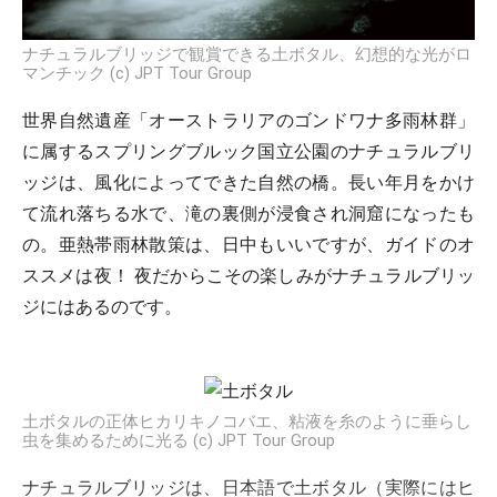
ナチュラルブリッジで観賞できる土ボタル、幻想的な光がロ
マンチック (c) JPT Tour Group
世界自然遺産「オーストラリアのゴンドワナ多雨林群」
に属するスプリングブルック国立公園のナチュラルブリ
ッジは、風化によってできた自然の橋。長い年月をかけ
て流れ落ちる水で、滝の裏側が浸食され洞窟になったも
の。亜熱帯雨林散策は、日中もいいですが、ガイドのオ
ススメは夜！ 夜だからこその楽しみがナチュラルブリッ
ジにはあるのです。
土ボタルの正体ヒカリキノコバエ、粘液を糸のように垂らし
虫を集めるために光る (c) JPT Tour Group
ナチュラルブリッジは、日本語で土ボタル（実際にはヒ